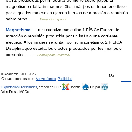
barra, producidas por limaduras de hierro sobre papel. El
magnetismo (del latín magnes, ētis, imán) es un fenómeno físico
por el que los materiales ejercen fuerzas de atracción o repulsión
sobre otros… …
Wikipedia Español
Magnetismo
— ► sustantivo masculino 1 FÍSICA Fuerza de
atracción o repulsión producida por un imán o una corriente
eléctrica: ■ los imanes se juntan por su magnetismo. 2 FÍSICA
Disciplina que estudia los efectos producidos por los imanes o
corrientes… …
Enciclopedia Universal
© Academic, 2000-2026
18+
Contacte con nosotros:
Apoyo técnico
,
Publicidad
Exportación Diccionarios
, creado en PHP,
Joomla,
Drupal,
WordPress, MODx.