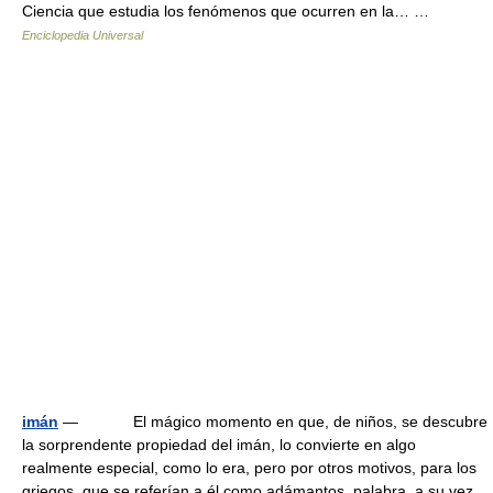
Ciencia que estudia los fenómenos que ocurren en la… …
Enciclopedia Universal
imán
— El mágico momento en que, de niños, se descubre
la sorprendente propiedad del imán, lo convierte en algo
realmente especial, como lo era, pero por otros motivos, para los
griegos, que se referían a él como adámantos, palabra, a su vez,