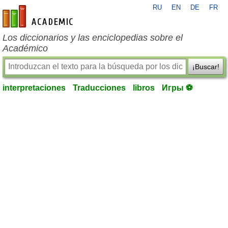
RU
EN
DE
FR
es-academic.com
Los diccionarios y las enciclopedias sobre el
Académico
¡Buscar!
interpretaciones
Traducciones
libros
Игры ⚽