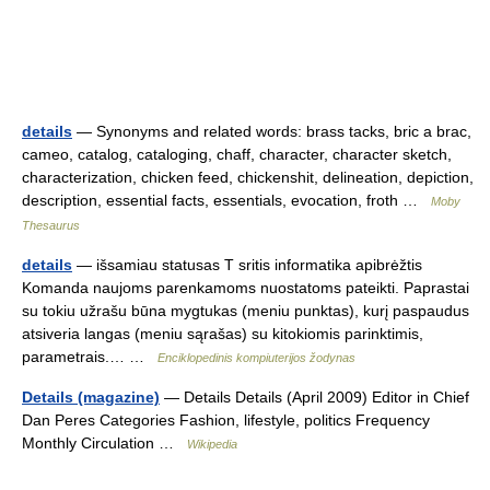
details
— Synonyms and related words: brass tacks, bric a brac,
cameo, catalog, cataloging, chaff, character, character sketch,
characterization, chicken feed, chickenshit, delineation, depiction,
description, essential facts, essentials, evocation, froth …
Moby
Thesaurus
details
— išsamiau statusas T sritis informatika apibrėžtis
Komanda naujoms parenkamoms nuostatoms pateikti. Paprastai
su tokiu užrašu būna mygtukas (meniu punktas), kurį paspaudus
atsiveria langas (meniu sąrašas) su kitokiomis parinktimis,
parametrais.… …
Enciklopedinis kompiuterijos žodynas
Details (magazine)
— Details Details (April 2009) Editor in Chief
Dan Peres Categories Fashion, lifestyle, politics Frequency
Monthly Circulation …
Wikipedia