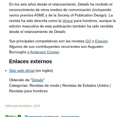
En los seis años desde el relanzamiento,
Details
ha recibido el
reconocimiento de otros medios de comunicación (incluyendo
varios premios ASME y de la Society of Publication Design). La
revista ha sido descrita como la
Vogue
para hombres, aunque la
edición masculina de esta publicación también ha sido vendida
desde el relanzamiento de
Details
.
Sus principales competidoras son las revistas
GQ
y
Esquire
.
Algunos de sus contribuyentes recurrentes son Augusten
Burroughs y
Anderson Cooper
.
Enlaces externos
Sitio web oficial
(en inglés)
Obtenido de "
Details
"
Categorías:
Revistas de moda
|
Revistas de Estados Unidos
|
Revistas para hombres
Wikimedia foundation
.
2010
.
Игры ⚽
Поможем написать курсовую