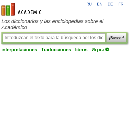
RU
EN
DE
FR
es-academic.com
Los diccionarios y las enciclopedias sobre el
Académico
¡Buscar!
interpretaciones
Traducciones
libros
Игры ⚽