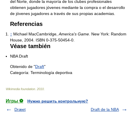
del Norte, donde la mayoría de los clubes profesionales
obtienen jugadores jóvenes mediante la compra o el desarrollo
de jóvenes jugadores a través de sus propias academias.
Referencias
↑
Michael MacCambridge,
America's Game
. New York: Random
House, 2004. ISBN 0-375-50454-0.
Véase también
NBA Draft
Obtenido de "
Draft
"
Categoría:
Terminología deportiva
Wikimedia foundation
.
2010
.
Игры ⚽
Нужно решить контрольную?
Dræet
Draft de la NBA