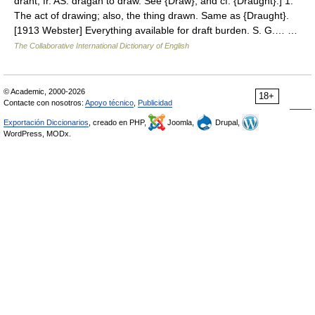
draht, fr. AS. dragan to draw. See {Draw}, and cf. {Draught}.] 1.
The act of drawing; also, the thing drawn. Same as {Draught}.
[1913 Webster] Everything available for draft burden. S. G.… …
The Collaborative International Dictionary of English
© Academic, 2000-2026
18+
Contacte con nosotros:
Apoyo técnico
,
Publicidad
Exportación Diccionarios
, creado en PHP,
Joomla,
Drupal,
WordPress, MODx.