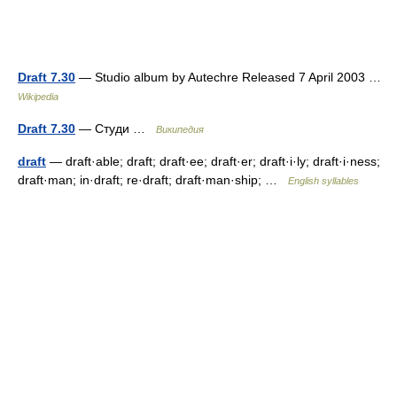
Draft 7.30
— Studio album by Autechre Released 7 April 2003 …
Wikipedia
Draft 7.30
— Студи …
Википедия
draft
— draft·able; draft; draft·ee; draft·er; draft·i·ly; draft·i·ness;
draft·man; in·draft; re·draft; draft·man·ship; …
English syllables