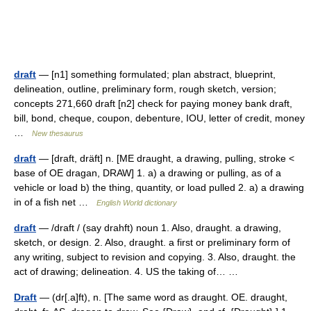
draft
— [n1] something formulated; plan abstract, blueprint,
delineation, outline, preliminary form, rough sketch, version;
concepts 271,660 draft [n2] check for paying money bank draft,
bill, bond, cheque, coupon, debenture, IOU, letter of credit, money
…
New thesaurus
draft
— [draft, dräft] n. [ME draught, a drawing, pulling, stroke <
base of OE dragan, DRAW] 1. a) a drawing or pulling, as of a
vehicle or load b) the thing, quantity, or load pulled 2. a) a drawing
in of a fish net …
English World dictionary
draft
— /draft / (say drahft) noun 1. Also, draught. a drawing,
sketch, or design. 2. Also, draught. a first or preliminary form of
any writing, subject to revision and copying. 3. Also, draught. the
act of drawing; delineation. 4. US the taking of… …
Draft
— (dr[.a]ft), n. [The same word as draught. OE. draught,