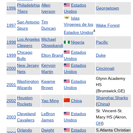
Philadelphia
Allen
Estados
1996
Georgetown
76ers
Iverson
Unidos
Islas
San Antonio
Tim
Vírgenes de los
1997
Wake Forest
Spurs
Duncan
4
Estados Unidos
Los Angeles
Michael
1998
Nigeria
Pacific
Clippers
Olowokandi
Chicago
Estados
1999
Elton Brand
Duke
Bulls
Unidos
New Jersey
Kenyon
Estados
2000
Cincinnati
Nets
Martin
Unidos
Glynn Academy
Washington
Kwame
Estados
2001
HS
Wizards
Brown
Unidos
(Brunswick,GE)
Houston
Shanghai Sharks
2002
Yao Ming
China
Rockets
(
China
)
St. Vincent-St.
Cleveland
LeBron
Estados
2003
Mary HS (Akron,
Cavaliers
James
Unidos
OH
)
Orlando
Dwight
Estados
S.Atlanta Christian