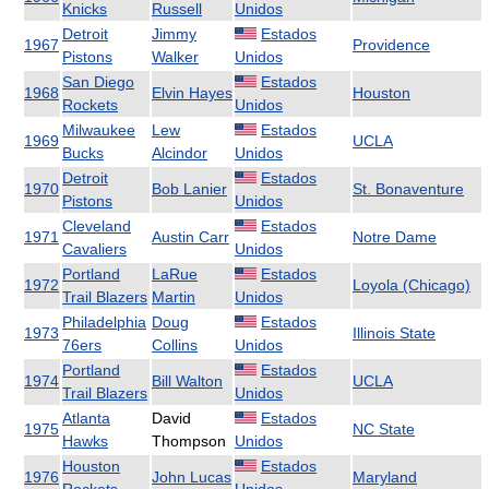
Knicks
Russell
Unidos
Detroit
Jimmy
Estados
1967
Providence
Pistons
Walker
Unidos
San Diego
Estados
1968
Elvin Hayes
Houston
Rockets
Unidos
Milwaukee
Lew
Estados
1969
UCLA
Bucks
Alcindor
Unidos
Detroit
Estados
1970
Bob Lanier
St. Bonaventure
Pistons
Unidos
Cleveland
Estados
1971
Austin Carr
Notre Dame
Cavaliers
Unidos
Portland
LaRue
Estados
1972
Loyola (Chicago)
Trail Blazers
Martin
Unidos
Philadelphia
Doug
Estados
1973
Illinois State
76ers
Collins
Unidos
Portland
Estados
1974
Bill Walton
UCLA
Trail Blazers
Unidos
Atlanta
David
Estados
1975
NC State
Hawks
Thompson
Unidos
Houston
Estados
1976
John Lucas
Maryland