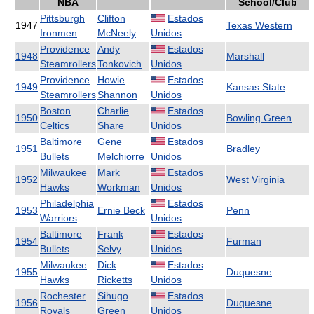
NBA
School/Club
Pittsburgh
Clifton
Estados
1947
Texas Western
Ironmen
McNeely
Unidos
Providence
Andy
Estados
1948
Marshall
Steamrollers
Tonkovich
Unidos
Providence
Howie
Estados
1949
Kansas State
Steamrollers
Shannon
Unidos
Boston
Charlie
Estados
1950
Bowling Green
Celtics
Share
Unidos
Baltimore
Gene
Estados
1951
Bradley
Bullets
Melchiorre
Unidos
Milwaukee
Mark
Estados
1952
West Virginia
Hawks
Workman
Unidos
Philadelphia
Estados
1953
Ernie Beck
Penn
Warriors
Unidos
Baltimore
Frank
Estados
1954
Furman
Bullets
Selvy
Unidos
Milwaukee
Dick
Estados
1955
Duquesne
Hawks
Ricketts
Unidos
Rochester
Sihugo
Estados
1956
Duquesne
Royals
Green
Unidos