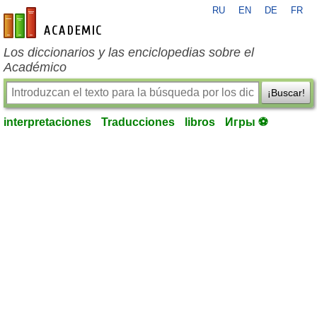
RU
EN
DE
FR
es-academic.com
Los diccionarios y las enciclopedias sobre el
Académico
¡Buscar!
interpretaciones
Traducciones
libros
Игры ⚽