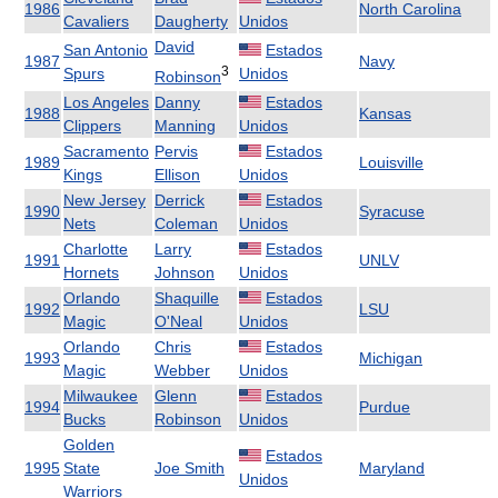
1986
North Carolina
Cavaliers
Daugherty
Unidos
David
San Antonio
Estados
1987
Navy
3
Spurs
Unidos
Robinson
Los Angeles
Danny
Estados
1988
Kansas
Clippers
Manning
Unidos
Sacramento
Pervis
Estados
1989
Louisville
Kings
Ellison
Unidos
New Jersey
Derrick
Estados
1990
Syracuse
Nets
Coleman
Unidos
Charlotte
Larry
Estados
1991
UNLV
Hornets
Johnson
Unidos
Orlando
Shaquille
Estados
1992
LSU
Magic
O'Neal
Unidos
Orlando
Chris
Estados
1993
Michigan
Magic
Webber
Unidos
Milwaukee
Glenn
Estados
1994
Purdue
Bucks
Robinson
Unidos
Golden
Estados
1995
State
Joe Smith
Maryland
Unidos
Warriors