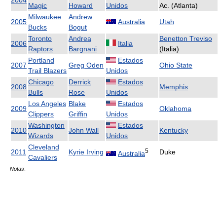
2004
Magic
Howard
Unidos
Ac. (Atlanta)
Milwaukee
Andrew
2005
Australia
Utah
Bucks
Bogut
Toronto
Andrea
Benetton Treviso
2006
Italia
Raptors
Bargnani
(Italia)
Portland
Estados
2007
Greg Oden
Ohio State
Trail Blazers
Unidos
Chicago
Derrick
Estados
2008
Memphis
Bulls
Rose
Unidos
Los Angeles
Blake
Estados
2009
Oklahoma
Clippers
Griffin
Unidos
Washington
Estados
2010
John Wall
Kentucky
Wizards
Unidos
Cleveland
5
2011
Kyrie Irving
Duke
Australia
Cavaliers
Notas
: