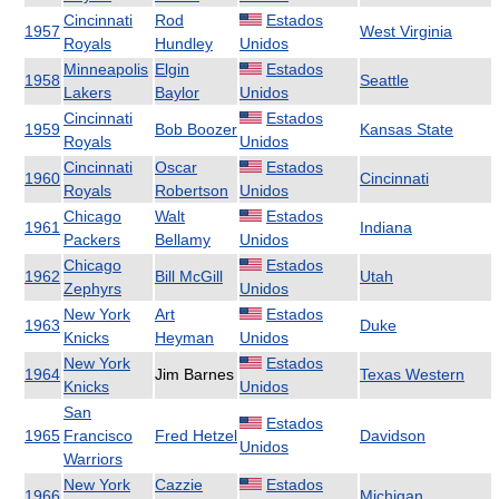
Cincinnati
Rod
Estados
1957
West Virginia
Royals
Hundley
Unidos
Minneapolis
Elgin
Estados
1958
Seattle
Lakers
Baylor
Unidos
Cincinnati
Estados
1959
Bob Boozer
Kansas State
Royals
Unidos
Cincinnati
Oscar
Estados
1960
Cincinnati
Royals
Robertson
Unidos
Chicago
Walt
Estados
1961
Indiana
Packers
Bellamy
Unidos
Chicago
Estados
1962
Bill McGill
Utah
Zephyrs
Unidos
New York
Art
Estados
1963
Duke
Knicks
Heyman
Unidos
New York
Estados
1964
Jim Barnes
Texas Western
Knicks
Unidos
San
Estados
1965
Francisco
Fred Hetzel
Davidson
Unidos
Warriors
New York
Cazzie
Estados
1966
Michigan