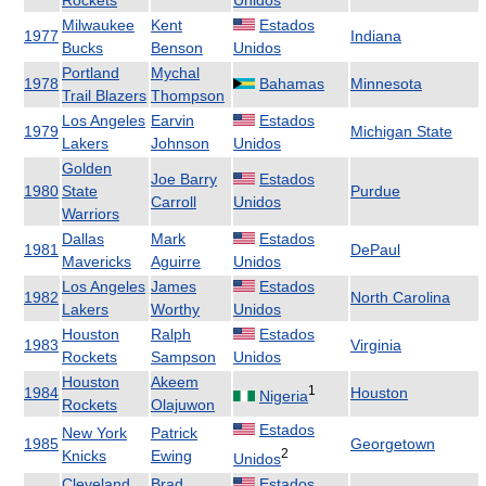
Rockets
Unidos
Milwaukee
Kent
Estados
1977
Indiana
Bucks
Benson
Unidos
Portland
Mychal
1978
Bahamas
Minnesota
Trail Blazers
Thompson
Los Angeles
Earvin
Estados
1979
Michigan State
Lakers
Johnson
Unidos
Golden
Joe Barry
Estados
1980
State
Purdue
Carroll
Unidos
Warriors
Dallas
Mark
Estados
1981
DePaul
Mavericks
Aguirre
Unidos
Los Angeles
James
Estados
1982
North Carolina
Lakers
Worthy
Unidos
Houston
Ralph
Estados
1983
Virginia
Rockets
Sampson
Unidos
Houston
Akeem
1
1984
Houston
Nigeria
Rockets
Olajuwon
Estados
New York
Patrick
1985
Georgetown
2
Knicks
Ewing
Unidos
Cleveland
Brad
Estados