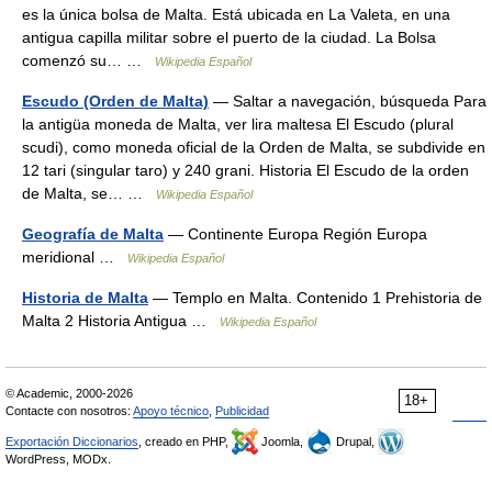
es la única bolsa de Malta. Está ubicada en La Valeta, en una
antigua capilla militar sobre el puerto de la ciudad. La Bolsa
comenzó su… …
Wikipedia Español
Escudo (Orden de Malta)
— Saltar a navegación, búsqueda Para
la antigüa moneda de Malta, ver lira maltesa El Escudo (plural
scudi), como moneda oficial de la Orden de Malta, se subdivide en
12 tari (singular taro) y 240 grani. Historia El Escudo de la orden
de Malta, se… …
Wikipedia Español
Geografía de Malta
— Continente Europa Región Europa
meridional …
Wikipedia Español
Historia de Malta
— Templo en Malta. Contenido 1 Prehistoria de
Malta 2 Historia Antigua …
Wikipedia Español
© Academic, 2000-2026
18+
Contacte con nosotros:
Apoyo técnico
,
Publicidad
Exportación Diccionarios
, creado en PHP,
Joomla,
Drupal,
WordPress, MODx.