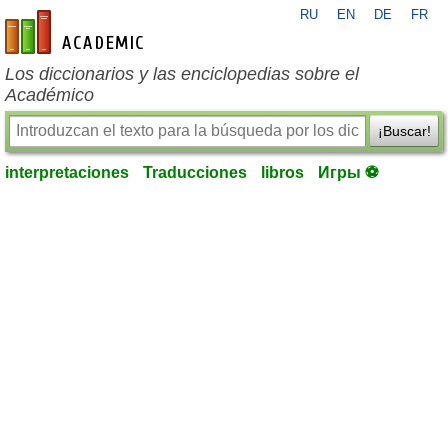
RU
EN
DE
FR
es-academic.com
Los diccionarios y las enciclopedias sobre el
Académico
¡Buscar!
interpretaciones
Traducciones
libros
Игры ⚽