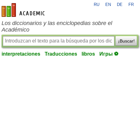
RU
EN
DE
FR
es-academic.com
Los diccionarios y las enciclopedias sobre el
Académico
¡Buscar!
interpretaciones
Traducciones
libros
Игры ⚽