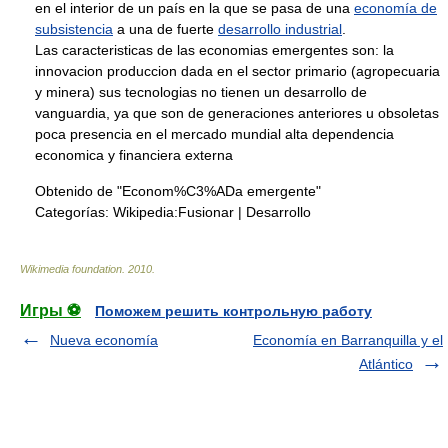
en el interior de un país en la que se pasa de una
economía de
subsistencia
a una de fuerte
desarrollo industrial
.
Las caracteristicas de las economias emergentes son: la
innovacion produccion dada en el sector primario (agropecuaria
y minera) sus tecnologias no tienen un desarrollo de
vanguardia, ya que son de generaciones anteriores u obsoletas
poca presencia en el mercado mundial alta dependencia
economica y financiera externa
Obtenido de "Econom%C3%ADa emergente"
Categorías:
Wikipedia:Fusionar
|
Desarrollo
Wikimedia foundation
.
2010
.
Игры ⚽
Поможем решить контрольную работу
Nueva economía
Economía en Barranquilla y el
Atlántico