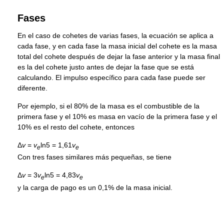
Fases
En el caso de cohetes de varias fases, la ecuación se aplica a
cada fase, y en cada fase la masa inicial del cohete es la masa
total del cohete después de dejar la fase anterior y la masa final
es la del cohete justo antes de dejar la fase que se está
calculando. El impulso específico para cada fase puede ser
diferente.
Por ejemplo, si el 80% de la masa es el combustible de la
primera fase y el 10% es masa en vacío de la primera fase y el
10% es el resto del cohete, entonces
Δ
v
=
v
ln5 = 1,61
v
e
e
Con tres fases similares más pequeñas, se tiene
Δ
v
= 3
v
ln5 = 4,83
v
e
e
y la carga de pago es un 0,1% de la masa inicial.