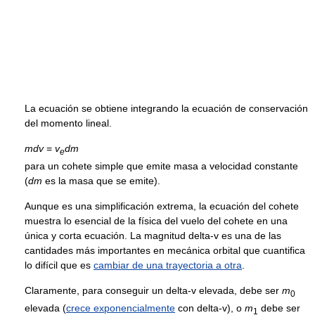
La ecuación se obtiene integrando la ecuación de conservación
del momento lineal.
m
d
v
=
v
d
m
e
para un cohete simple que emite masa a velocidad constante
(
d
m
es la masa que se emite).
Aunque es una simplificación extrema, la ecuación del cohete
muestra lo esencial de la física del vuelo del cohete en una
única y corta ecuación. La magnitud delta-v es una de las
cantidades más importantes en mecánica orbital que cuantifica
lo difícil que es
cambiar de una trayectoria a otra
.
Claramente, para conseguir un delta-v elevada, debe ser
m
0
elevada (
crece exponencialmente
con delta-v), o
m
debe ser
1