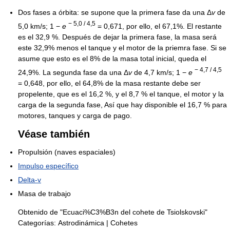
Dos fases a órbita: se supone que la primera fase da una
Δ
v
de
− 5,0 / 4,5
5,0 km/s;
1 −
e
= 0,671, por ello, el 67,1%. El restante
es el 32,9 %. Después de dejar la primera fase, la masa será
este 32,9% menos el tanque y el motor de la priemra fase. Si se
asume que esto es el 8% de la masa total inicial, queda el
− 4,7 / 4,5
24,9%. La segunda fase da una
Δ
v
de 4,7 km/s;
1 −
e
= 0,648, por ello, el 64,8% de la masa restante debe ser
propelente, que es el 16,2 %, y el 8,7 % el tanque, el motor y la
carga de la segunda fase, Así que hay disponible el 16,7 % para
motores, tanques y carga de pago.
Véase también
Propulsión (naves espaciales)
Impulso específico
Delta-v
Masa de trabajo
Obtenido de "Ecuaci%C3%B3n del cohete de Tsiolskovski"
Categorías:
Astrodinámica
|
Cohetes