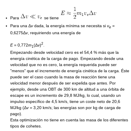
Para
se tiene
Para una
Δ
v
dada, la energía mínima se necesita si
v
=
e
0,6275Δ
v
, requiriendo una energía de
2
E
= 0,772
m
(Δ
v
)
.
1
Empezando desde velocidad cero es el 54,4 % más que la
energía cinética de la carga de pago. Empezando desde una
velocidad que no es cero, la energía requerida puede ser
"menos" que el incremento de energía cinética de la carga. Éste
puede ser el caso cuando la masa de reacción tiene una
velocidad menor después de ser expelida que antes. Por
ejemplo, desde una OBT de 300 km de altitud a una órbita de
escape es un incremento de 29,8 MJ/kg, lo cual, usando un
impulso específico de 4,5 km/s, tiene un coste neto de 20,6
MJ/kg (
Δ
v
= 3,20 km/s; las energías son por kg de carga de
pago).
Esta optimización no tiene en cuenta las masa de los diferentes
tipos de cohetes.