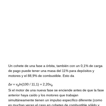
Un cohete de una fase a órbita, también con un 0,1% de carga
de pago puede tener una masa del 11% para depósitos y
motores y el 88,9% de combustible. Esto da
Δ
v
=
v
ln(100 / 11,1) = 2,20
v
e
e
Si el motor de una nueva fase se enciende antes de que la fase
anterior haya caído y los motores que trabajan
simultáneamente tienen un impulso específico diferente (como
es muchas veces el caso en cohetes de combustible sólido y