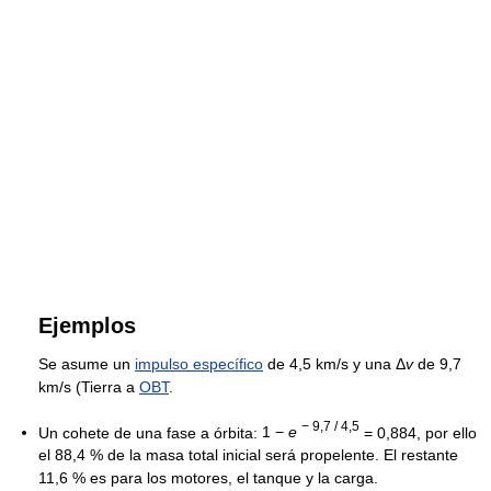
Ejemplos
Se asume un
impulso específico
de 4,5 km/s y una
Δ
v
de 9,7
km/s (Tierra a
OBT
.
− 9,7 / 4,5
Un cohete de una fase a órbita:
1 −
e
= 0,884, por ello
el 88,4 % de la masa total inicial será propelente. El restante
11,6 % es para los motores, el tanque y la carga.