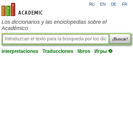
RU
EN
DE
FR
es-academic.com
Los diccionarios y las enciclopedias sobre el
Académico
¡Buscar!
interpretaciones
Traducciones
libros
Игры ⚽