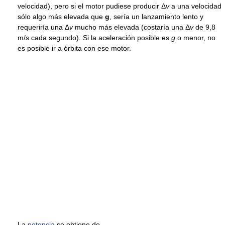
velocidad), pero si el motor pudiese producir
Δ
v
a una velocidad
sólo algo más elevada que
g
, sería un lanzamiento lento y
requeriría una
Δ
v
mucho más elevada (costaría una
Δ
v
de 9,8
m/s cada segundo). Si la aceleración posible es
g
o menor, no
es posible ir a órbita con ese motor.
La
potencia
se obtiene de