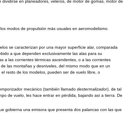
n
dividirse
en
planeadores
,
veleros
,
de
motor
de
gomas
,
motor
de
los
modos
de
propulsión
más
usuales
en
aeromodelismo
.
elos
se
caracterizan
por
una
mayor
superficie
alar
,
comparada
ebido
a
que
dependen
exclusivamente
las
alas
para
su
as
a
las
corrientes
térmicas
ascendentes
,
o
a
las
corrientes
de
las
montañas
y
desniveles
,
del
mismo
modo
que
en
un
e
el
resto
de
los
modelos
,
pueden
ser
de
vuelo
libre
,
o
emporizador
mecánico
(
también
llamado
destermalizador
),
de
tal
empo
de
vuelo
,
les
hace
entrar
en
pérdida
,
bajando
así
a
tierra
.
De
ue
gobierna
una
emisora
que
presenta
dos
palancas
con
las
que