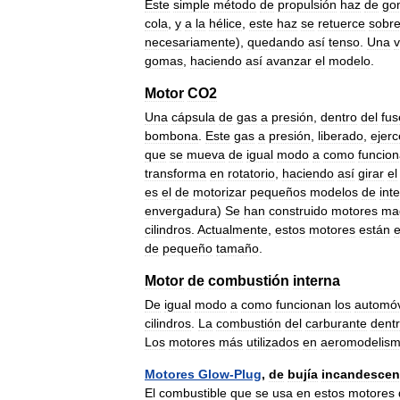
Este
simple
método
de
propulsión
haz
de
go
cola
,
y
a
la
hélice
,
este
haz
se
retuerce
sobr
necesariamente
),
quedando
así
tenso
.
Una
gomas
,
haciendo
así
avanzar
el
modelo
.
Motor
CO2
Una
cápsula
de
gas
a
presión
,
dentro
del
fus
bombona
.
Este
gas
a
presión
,
liberado
,
ejerc
que
se
mueva
de
igual
modo
a
como
funcio
transforma
en
rotatorio
,
haciendo
así
girar
el
es
el
de
motorizar
pequeños
modelos
de
inte
envergadura
)
Se
han
construido
motores
ma
cilindros
.
Actualmente
,
estos
motores
están
de
pequeño
tamaño
.
Motor
de
combustión
interna
De
igual
modo
a
como
funcionan
los
automóv
cilindros
.
La
combustión
del
carburante
dent
Los
motores
más
utilizados
en
aeromodelis
Motores
Glow
-
Plug
,
de
bujía
incandescen
El
combustible
que
se
usa
en
estos
motores