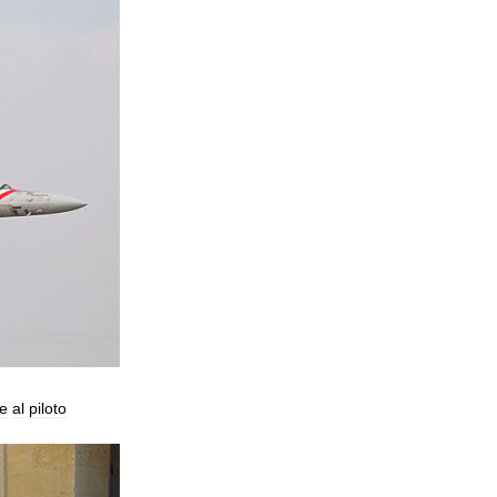
te
al
piloto