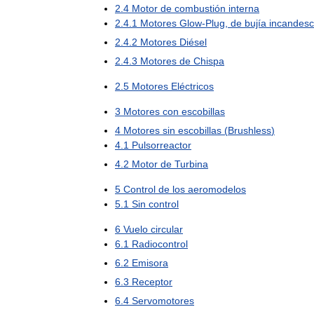
2
.
4
Motor
de
combustión
interna
2
.
4
.
1
Motores
Glow
-
Plug
,
de
bujía
incandesc
2
.
4
.
2
Motores
Diésel
2
.
4
.
3
Motores
de
Chispa
2
.
5
Motores
Eléctricos
3
Motores
con
escobillas
4
Motores
sin
escobillas
(
Brushless
)
4
.
1
Pulsorreactor
4
.
2
Motor
de
Turbina
5
Control
de
los
aeromodelos
5
.
1
Sin
control
6
Vuelo
circular
6
.
1
Radiocontrol
6
.
2
Emisora
6
.
3
Receptor
6
.
4
Servomotores