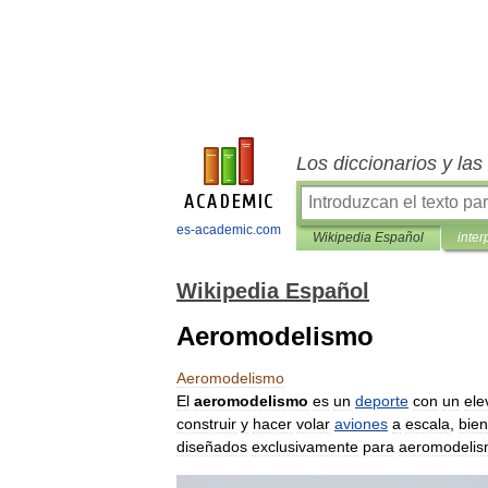
Los diccionarios y la
es-academic.com
Wikipedia Español
inter
Wikipedia Español
Aeromodelismo
Aeromodelismo
El
aeromodelismo
es
un
deporte
con
un
ele
construir
y
hacer
volar
aviones
a
escala
,
bien
diseñados
exclusivamente
para
aeromodeli