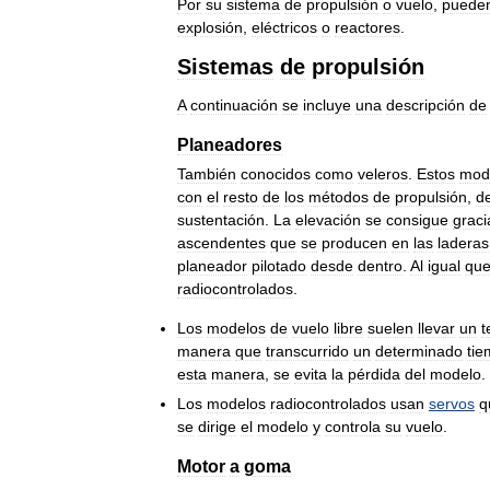
Por
su
sistema
de
propulsión
o
vuelo
,
puede
explosión
,
eléctricos
o
reactores
.
Sistemas
de
propulsión
A
continuación
se
incluye
una
descripción
de
Planeadores
También
conocidos
como
veleros
.
Estos
mod
con
el
resto
de
los
métodos
de
propulsión
,
d
sustentación
.
La
elevación
se
consigue
graci
ascendentes
que
se
producen
en
las
laderas
planeador
pilotado
desde
dentro
.
Al
igual
qu
radiocontrolados
.
Los
modelos
de
vuelo
libre
suelen
llevar
un
t
manera
que
transcurrido
un
determinado
ti
esta
manera
,
se
evita
la
pérdida
del
modelo
.
Los
modelos
radiocontrolados
usan
servos
q
se
dirige
el
modelo
y
controla
su
vuelo
.
Motor
a
goma