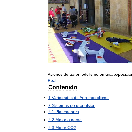
Aviones
de
aeromodelismo
en
una
exposició
Real
.
Contenido
1
Variedades
de
Aeromodelismo
2
Sistemas
de
propulsión
2
.
1
Planeadores
2
.
2
Motor
a
goma
2
.
3
Motor
CO2