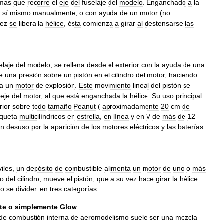
mas
que
recorre
el
eje
del
fuselaje
del
modelo
.
Enganchado
a
la
e
sí
mismo
manualmente
,
o
con
ayuda
de
un
motor
(
no
vez
se
libera
la
hélice
,
ésta
comienza
a
girar
al
destensarse
las
elaje
del
modelo
,
se
rellena
desde
el
exterior
con
la
ayuda
de
una
e
una
presión
sobre
un
pistón
en
el
cilindro
del
motor
,
haciendo
na
un
motor
de
explosión
.
Este
movimiento
lineal
del
pistón
se
eje
del
motor
,
al
que
está
enganchada
la
hélice
.
Su
uso
principal
rior
sobre
todo
tamaño
Peanut
(
aproximadamente
20
cm
de
queta
multicilíndricos
en
estrella
,
en
línea
y
en
V
de
más
de
12
en
desuso
por
la
aparición
de
los
motores
eléctricos
y
las
baterías
iles
,
un
depósito
de
combustible
alimenta
un
motor
de
uno
o
más
ro
del
cilindro
,
mueve
el
pistón
,
que
a
su
vez
hace
girar
la
hélice
.
mo
se
dividen
en
tres
categorías:
te
o
simplemente
Glow
de
combustión
interna
de
aeromodelismo
suele
ser
una
mezcla