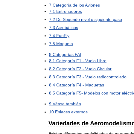
7
Categoría
de
los
Aviones
7
.
1
Entrenadores
7
.
2
De
Segundo
nivel
o
siguiente
paso
7
.
3
Acrobáticos
7
.
4
FunFly
7
.
5
Maqueta
8
Categorías
FAI
8
.
1
Categoría
F1
-
Vuelo
Libre
8
.
2
Categoría
F2
-
Vuelo
Circular
8
.
3
Categoría
F3
-
Vuelo
radiocontrolado
8
.
4
Categoría
F4
-
Maquetas
8
.
5
Categoría
F5
-
Modelos
con
motor
eléctr
9
Véase
también
10
Enlaces
externos
Variedades
de
Aeromodelism
Existen
diferentes
modalidades
de
aeromode