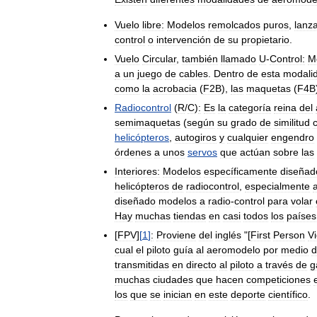
Vuelo
libre:
Modelos
remolcados
puros
,
lanz
control
o
intervención
de
su
propietario
.
Vuelo
Circular
,
también
llamado
U
-
Control:
M
a
un
juego
de
cables
.
Dentro
de
esta
modali
como
la
acrobacia
(
F2B
),
las
maquetas
(
F4B
Radiocontrol
(
R
/
C
)
:
Es
la
categoría
reina
del
semimaquetas
(
según
su
grado
de
similitud
helicópteros
,
autogiros
y
cualquier
engendro
órdenes
a
unos
servos
que
actúan
sobre
las
Interiores:
Modelos
específicamente
diseñad
helicópteros
de
radiocontrol
,
especialmente
diseñado
modelos
a
radio
-
control
para
volar
Hay
muchas
tiendas
en
casi
todos
los
países
[
FPV
]
[
1
]
:
Proviene
del
inglés
"[
First
Person
V
cual
el
piloto
guía
al
aeromodelo
por
medio
d
transmitidas
en
directo
al
piloto
a
través
de
g
muchas
ciudades
que
hacen
competiciones
los
que
se
inician
en
este
deporte
científico
.