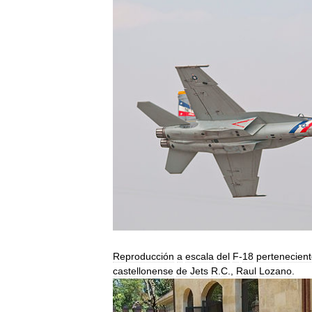
Reproducción
a
escala
del
F
-
18
pertenecien
castellonense
de
Jets
R
.
C
.,
Raul
Lozano
.