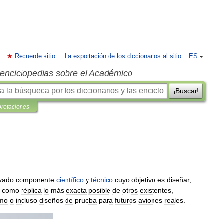
Recuerde sitio
La exportación de los diccionarios al sitio
ES
s enciclopedias sobre el Académico
¡Buscar!
pretaciones
vado
componente
científico
y
técnico
cuyo
objetivo
es
diseñar
,
como
réplica
lo
más
exacta
posible
de
otros
existentes
,
smo
o
incluso
diseños
de
prueba
para
futuros
aviones
reales
.