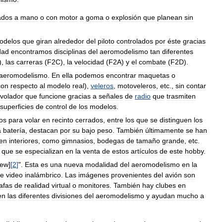
ados
a
mano
o
con
motor
a
goma
o
explosión
que
planean
sin
odelos
que
giran
alrededor
del
piloto
controlados
por
éste
gracias
dad
encontramos
disciplinas
del
aeromodelismo
tan
diferentes
),
las
carreras
(
F2C
),
la
velocidad
(
F2A
)
y
el
combate
(
F2D
).
aeromodelismo
.
En
ella
podemos
encontrar
maquetas
o
con
respecto
al
modelo
real
),
veleros
,
motoveleros
,
etc
.,
sin
contar
volador
que
funcione
gracias
a
señales
de
radio
que
trasmiten
superficies
de
control
de
los
modelos
.
os
para
volar
en
recinto
cerrados
,
entre
los
que
se
distinguen
los
a
batería
,
destacan
por
su
bajo
peso
.
También
últimamente
se
han
en
interiores
,
como
gimnasios
,
bodegas
de
tamaño
grande
,
etc
.
que
se
especializan
en
la
venta
de
estos
artículos
de
este
hobby
.
iew
]
[
2
]
".
Esta
es
una
nueva
modalidad
del
aeromodelismo
en
la
e
video
inalámbrico
.
Las
imágenes
provenientes
del
avión
son
afas
de
realidad
virtual
o
monitores
.
También
hay
clubes
en
en
las
diferentes
divisiones
del
aeromodelismo
y
ayudan
mucho
a