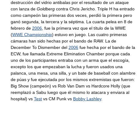
destrucción del vidrio antibalas por el resultado de un ataque
con lanza de
Goldberg
contra Chris Jericho. Triple H ha entrado
como campeón las primeras dos veces, perdió la primera pero
ganó segunda, la tercera y la séptima. La cuarta pelea en 8 de
febrero de
2006
, fue la primera vez que el título de la WWE
(
WWE Championship
) estuvo en juego. Las cuatro primeras
cámaras han sido hechas por el bando de RAW. La de
December To Dismember del
2006
fue hecha por el bando de la
ECW, fue llamada Extreme Elimination Chamber porque cada
uno de los participantes entraba con un arma que el escogía,
excepto los que empezaban la lucha y fueron usados una
palanca, una mesa, una silla, y un bate de baseball con alambre
de púas y fue ejecutada por los mismos extremistas que fueron:
Big Show (campeón) vs Rob Van Dam vs Hardcore Holly (que
reemplazó a Sabu luego que él mismo lo atacara y enviara al
hospital) vs
Test
vs CM Punk vs
Bobby Lashley
.