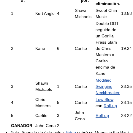
#:
por:
eliminación:
Shawn
Sweet Chin
1
Kurt Angle
4
13:58
Michaels
Music
Double DDT
seguido de
un Gorilla
Press Slam
2
Kane
6
Carlito
de Chris
19:24
Masters a
Carlito
encima de
Kane
Modified
Shawn
3
1
Carlito
Swinging
23:35
Michaels
Neckbreaker
Chris
Low Blow
4
5
Carlito
28:15
Masters
con
Roll-up
John
5
Carlito
3
Roll-up
28:22
Cena
GANADOR
John Cena
2
Nota: Seguida de ésta pelea,
Edge
cobró su Money in the Bank