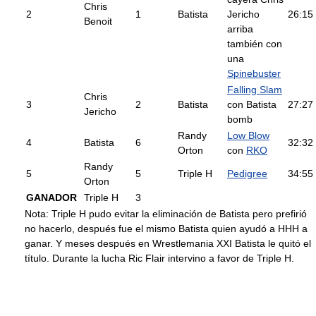
Chris
2
1
Batista
Jericho
26:15
Benoit
arriba
también con
una
Spinebuster
Falling Slam
Chris
3
2
Batista
con Batista
27:27
Jericho
bomb
Randy
Low Blow
4
Batista
6
32:32
Orton
con
RKO
Randy
5
5
Triple H
Pedigree
34:55
Orton
GANADOR
Triple H
3
Nota: Triple H pudo evitar la eliminación de Batista pero prefirió
no hacerlo, después fue el mismo Batista quien ayudó a HHH a
ganar. Y meses después en Wrestlemania XXI Batista le quitó el
título. Durante la lucha Ric Flair intervino a favor de Triple H.