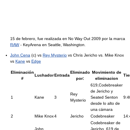
15 de febrero, fue realizada en No Way Out 2009 por la marca
RAW
- KeyArena en Seattle, Washington.
John Cena
(c) vs
Rey Mysterio
vs Chris Jericho vs. Mike Knox
vs
Kane
vs
Edge
Eliminación
Eliminado
Movimiento de
Luchador
Entrada
Ti
#
por:
eliminacion
619,Codebreaker
de Jericho y
Rey
1
Kane
3
Seated Senton
9:4
Mysterio
desde lo alto de
una cámara
2
Mike Knox
4
Jericho
Codebreaker
14:
Codebreaker de
John
Jericho, 619 de