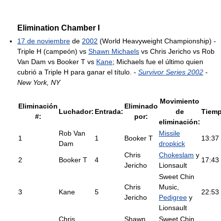
Elimination Chamber I
17 de noviembre
de
2002
(World Heavyweight Championship) -
Triple H (campeón) vs
Shawn Michaels
vs Chris Jericho vs Rob
Van Dam vs Booker T vs
Kane
; Michaels fue el último quien
cubrió a Triple H para ganar el título. -
Survivor Series 2002
-
New York, NY
Movimiento
Eliminación
Eliminado
Luchador:
Entrada:
de
Tiemp
#:
por:
eliminación:
Rob Van
Missile
1
1
Booker T
13:37
Dam
dropkick
Chris
Chokeslam
y
2
Booker T
4
17:43
Jericho
Lionsault
Sweet Chin
Chris
Music,
3
Kane
5
22:53
Jericho
Pedigree
y
Lionsault
Chris
Shawn
Sweet Chin