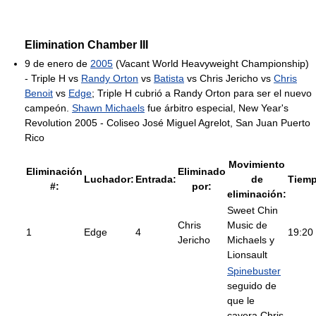
Elimination Chamber III
9 de enero de
2005
(Vacant World Heavyweight Championship)
- Triple H vs
Randy Orton
vs
Batista
vs Chris Jericho vs
Chris
Benoit
vs
Edge
; Triple H cubrió a Randy Orton para ser el nuevo
campeón.
Shawn Michaels
fue árbitro especial, New Year's
Revolution 2005 - Coliseo José Miguel Agrelot, San Juan Puerto
Rico
Movimiento
Eliminación
Eliminado
Luchador:
Entrada:
de
Tiemp
#:
por:
eliminación:
Sweet Chin
Chris
Music de
1
Edge
4
19:20
Jericho
Michaels y
Lionsault
Spinebuster
seguido de
que le
cayera Chris