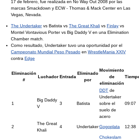
17 de febrero, fue realizada en No Way Out 2008 por las
marcas Smackdown y ECW - Thomas & Mack Center en Las
Vegas, Nevada.
The Undertaker
vs Batista vs
The Great Khali
vs
Finlay
vs
Montel Vontavious Porter vs Big Daddy V en una Elimination
Chamber match.
Como resultado, Undertaker tuvo una oportunidad por el
Campeonato Mundial Peso Pesado
en
WrestleMania XXIV
contra
Edge
Movimiento
Eliminación
Eliminado
Luchador
Entrada
de
Tiemp
#
por
eliminación
DDT
de
Undertaker
Big Daddy
1
3
Batista
sobre el
09:07
V
suelo de
acero
The Great
2
4
Undertaker
Gogoplata
12:38
Khali
Chokeslam