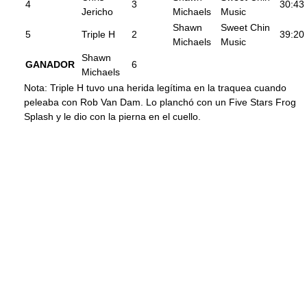
4
3
30:43
Jericho
Michaels
Music
Shawn
Sweet Chin
5
Triple H
2
39:20
Michaels
Music
Shawn
GANADOR
6
Michaels
Nota: Triple H tuvo una herida legítima en la traquea cuando
peleaba con Rob Van Dam. Lo planchó con un Five Stars Frog
Splash y le dio con la pierna en el cuello.