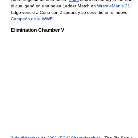
el cual ganó en una pelea Ladder Match en
WrestleMania 21
.
Edge venció a Cena con 2 spears y se convirtió en el nuevo
Campeón de la WWE
.
Elimination Chamber V
3 de diciembre
de
2006
(
ECW Championship
) - The Big Show