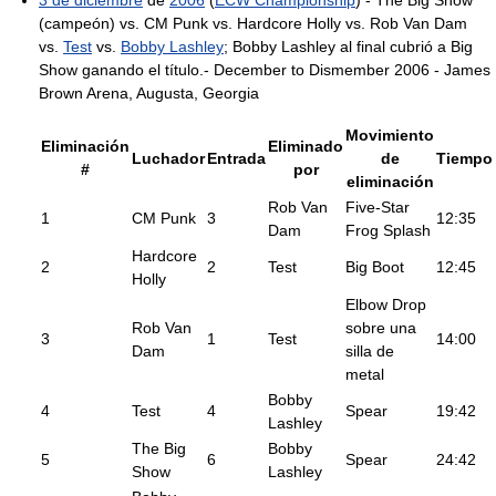
(campeón) vs. CM Punk vs. Hardcore Holly vs. Rob Van Dam
vs.
Test
vs.
Bobby Lashley
; Bobby Lashley al final cubrió a Big
Show ganando el título.- December to Dismember 2006 - James
Brown Arena, Augusta, Georgia
Movimiento
Eliminación
Eliminado
Luchador
Entrada
de
Tiempo
#
por
eliminación
Rob Van
Five-Star
1
CM Punk
3
12:35
Dam
Frog Splash
Hardcore
2
2
Test
Big Boot
12:45
Holly
Elbow Drop
Rob Van
sobre una
3
1
Test
14:00
Dam
silla de
metal
Bobby
4
Test
4
Spear
19:42
Lashley
The Big
Bobby
5
6
Spear
24:42
Show
Lashley