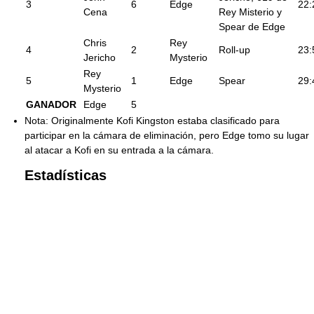
3
6
Edge
22:
Cena
Rey Misterio y
Spear de Edge
Chris
Rey
4
2
Roll-up
23:
Jericho
Mysterio
Rey
5
1
Edge
Spear
29:
Mysterio
GANADOR
Edge
5
Nota: Originalmente Kofi Kingston estaba clasificado para
participar en la cámara de eliminación, pero Edge tomo su lugar
al atacar a Kofi en su entrada a la cámara.
Estadísticas