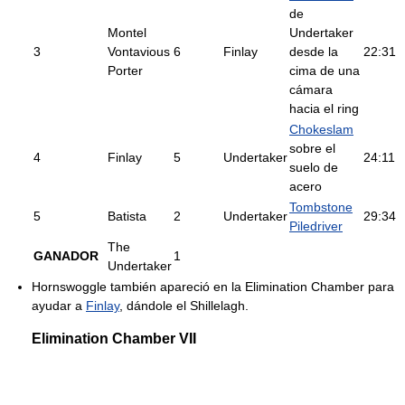
de
Montel
Undertaker
3
Vontavious
6
Finlay
desde la
22:31
Porter
cima de una
cámara
hacia el ring
Chokeslam
sobre el
4
Finlay
5
Undertaker
24:11
suelo de
acero
Tombstone
5
Batista
2
Undertaker
29:34
Piledriver
The
GANADOR
1
Undertaker
Hornswoggle también apareció en la Elimination Chamber para
ayudar a
Finlay
, dándole el Shillelagh.
Elimination Chamber VII