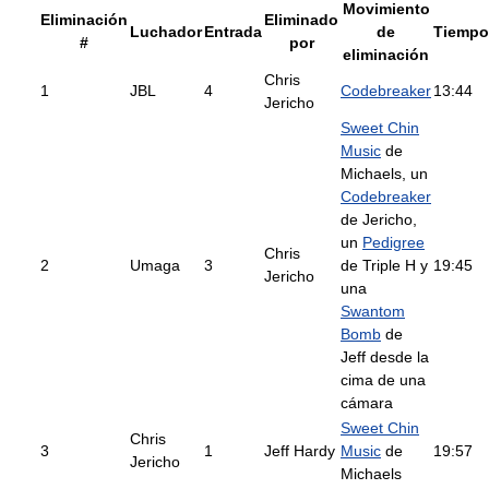
Movimiento
Eliminación
Eliminado
Luchador
Entrada
de
Tiempo
#
por
eliminación
Chris
1
JBL
4
Codebreaker
13:44
Jericho
Sweet Chin
Music
de
Michaels, un
Codebreaker
de Jericho,
un
Pedigree
Chris
2
Umaga
3
de Triple H y
19:45
Jericho
una
Swantom
Bomb
de
Jeff desde la
cima de una
cámara
Sweet Chin
Chris
3
1
Jeff Hardy
Music
de
19:57
Jericho
Michaels