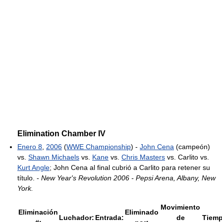
Elimination Chamber IV
Enero 8
,
2006
(
WWE Championship
) -
John Cena
(campeón)
vs.
Shawn Michaels
vs.
Kane
vs.
Chris Masters
vs. Carlito vs.
Kurt Angle
; John Cena al final cubrió a Carlito para retener su
título. -
New Year's Revolution 2006 - Pepsi Arena, Albany, New
York.
Movimiento
Eliminación
Eliminado
Luchador:
Entrada:
de
Tiemp