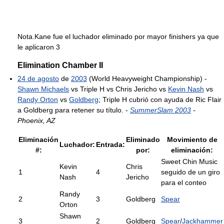
Nota.Kane fue el luchador eliminado por mayor finishers ya que
le aplicaron 3
Elimination Chamber II
24 de agosto
de
2003
(World Heavyweight Championship) -
Shawn Michaels
vs Triple H vs Chris Jericho vs
Kevin Nash
vs
Randy Orton
vs
Goldberg
; Triple H cubrió con ayuda de Ric Flair
a Goldberg para retener su título. -
SummerSlam 2003
-
Phoenix, AZ
Eliminación
Eliminado
Movimiento de
Luchador:
Entrada:
#:
por:
eliminación:
Sweet Chin Music
Kevin
Chris
1
4
seguido de un giro
Nash
Jericho
para el conteo
Randy
2
3
Goldberg
Spear
Orton
Shawn
3
2
Goldberg
Spear
/
Jackhammer