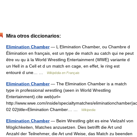
Mira otros diccionarios:
Elimination Chamber
— L Elimination Chamber, ou Chambre d
Élimination en français, est un type de match au catch qui ne peut
être vu qu à la World Wrestling Entertainment (WWE) variante d
un Hell in a Cell et d un match en cage, en effet, le ring est
entouré d une… …
Wikipédia en Français
Elimination Chamber
— The Elimination Chamber is a match
type in professional wrestling (seen in World Wrestling
Entertainment).cite web|url=
http://www.wwe.com/inside/specialtymatches/eliminationchamber|
02 02|title=Elimination Chamber… …
Wikipedia
Elimination Chamber
— Beim Wrestling gibt es eine Vielzahl von
Möglichkeiten, Matches anzusetzen. Dies betrifft die Art und
Anzahl der Teilnehmer, die Art und Weise, das Match zu beenden