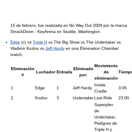
15 de febrero, fue realizada en No Way Out 2009 por la marca
SmackDown - KeyArena en Seattle, Washington.
Edge
(c) vs
Triple H
vs The Big Show vs The Undertaker vs
Vladimir Kozlov vs
Jeff Hardy
en una Elimination Chamber
match.
Movimiento
Eliminación
Eliminado
Luchador
Entrada
de
Tiemp
#
por:
eliminación
Inside
1
Edge
1
Jeff Hardy
3:05
Cradle
2
Kozlov
3
Undertaker
Last Ride
23:00
Superplex
de
Undertaker,
Pedigree de
Triple H y