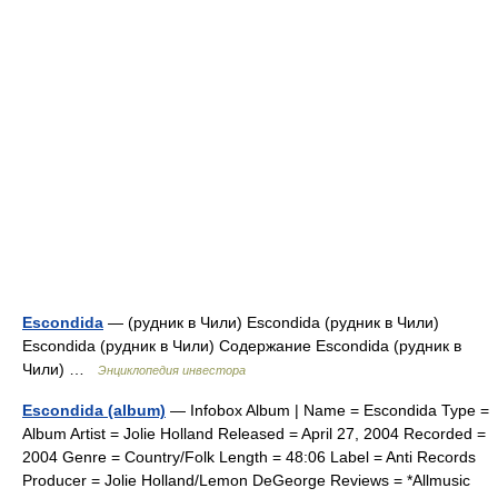
Escondida
— (рудник в Чили) Escondida (рудник в Чили)
Escondida (рудник в Чили) Содержание Escondida (рудник в
Чили) …
Энциклопедия инвестора
Escondida (album)
— Infobox Album | Name = Escondida Type =
Album Artist = Jolie Holland Released = April 27, 2004 Recorded =
2004 Genre = Country/Folk Length = 48:06 Label = Anti Records
Producer = Jolie Holland/Lemon DeGeorge Reviews = *Allmusic