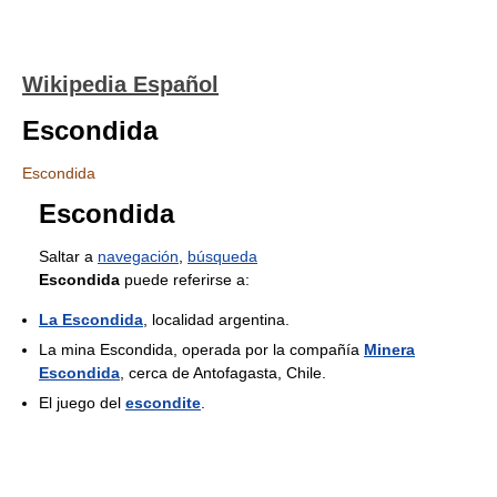
Wikipedia Español
Escondida
Escondida
Escondida
Saltar a
navegación
,
búsqueda
Escondida
puede referirse a:
La Escondida
, localidad argentina.
La mina Escondida, operada por la compañía
Minera
Escondida
, cerca de Antofagasta, Chile.
El juego del
escondite
.