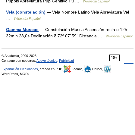
Puppis Abreviatura Pup Genitivo Pu …
Wikipedia Español
Vela (constelación)
— Vela Nombre Latino Vela Abreviatura Vel
…
Wikipedia Español
Gamma Muscae
— Constelación Musca Ascensión recta α 12h
32min 28,0s Declinación δ 72º 07’ 59’’ Distancia …
Wikipedia Español
© Academic, 2000-2026
18+
Contacte con nosotros:
Apoyo técnico
,
Publicidad
Exportación Diccionarios
, creado en PHP,
Joomla,
Drupal,
WordPress, MODx.