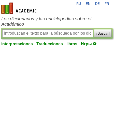
RU
EN
DE
FR
es-academic.com
Los diccionarios y las enciclopedias sobre el
Académico
¡Buscar!
interpretaciones
Traducciones
libros
Игры ⚽