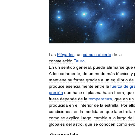
Las
Pléyades
,
un
cúmulo
abierto
de
la
constelación
Tauro
.
En
un
sentido
general
,
puede
afirmarse
que
Adecuadamente
,
de
un
modo
más
técnico
y
mantiene
su
forma
gracias
a
un
equilibrio
de
produce
esencialmente
entre
la
fuerza
de
gr
presión
que
hace
el
plasma
hacia
fuera
,
que
fuera
depende
de
la
temperatura
,
que
en
un
producida
en
el
interior
de
la
estrella
.
Por
ell
condiciones
,
en
la
medida
en
que
la
estrella
como
se
explica
luego
,
cambia
a
lo
largo
del
globales
del
astro
,
que
se
conocen
como
evo