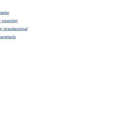
stelar
r
posición
ón
gravitacional
lanetario