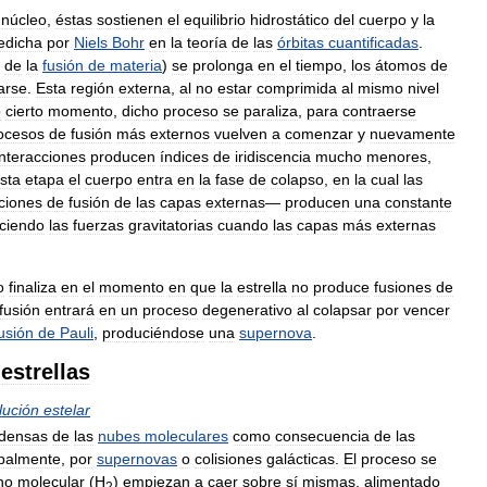
núcleo
,
éstas
sostienen
el
equilibrio
hidrostático
del
cuerpo
y
la
edicha
por
Niels
Bohr
en
la
teoría
de
las
órbitas
cuantificadas
.
de
la
fusión
de
materia
)
se
prolonga
en
el
tiempo
,
los
átomos
de
arse
.
Esta
región
externa
,
al
no
estar
comprimida
al
mismo
nivel
o
cierto
momento
,
dicho
proceso
se
paraliza
,
para
contraerse
ocesos
de
fusión
más
externos
vuelven
a
comenzar
y
nuevamente
interacciones
producen
índices
de
iridiscencia
mucho
menores
,
sta
etapa
el
cuerpo
entra
en
la
fase
de
colapso
,
en
la
cual
las
cciones
de
fusión
de
las
capas
externas
—
producen
una
constante
ciendo
las
fuerzas
gravitatorias
cuando
las
capas
más
externas
o
finaliza
en
el
momento
en
que
la
estrella
no
produce
fusiones
de
fusión
entrará
en
un
proceso
degenerativo
al
colapsar
por
vencer
usión
de
Pauli
,
produciéndose
una
supernova
.
estrellas
lución
estelar
densas
de
las
nubes
moleculares
como
consecuencia
de
las
ipalmente
,
por
supernovas
o
colisiones
galácticas
.
El
proceso
se
no
molecular
(
H
)
empiezan
a
caer
sobre
sí
mismas
,
alimentado
2