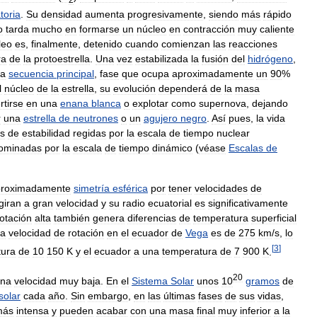
toria
.
Su
densidad
aumenta
progresivamente
,
siendo
más
rápido
o
tarda
mucho
en
formarse
un
núcleo
en
contracción
muy
caliente
leo
es
,
finalmente
,
detenido
cuando
comienzan
las
reacciones
ra
de
la
protoestrella
.
Una
vez
estabilizada
la
fusión
del
hidrógeno
,
da
secuencia
principal
,
fase
que
ocupa
aproximadamente
un
90
%
l
núcleo
de
la
estrella
,
su
evolución
dependerá
de
la
masa
rtirse
en
una
enana
blanca
o
explotar
como
supernova
,
dejando
r
una
estrella
de
neutrones
o
un
agujero
negro
.
Así
pues
,
la
vida
es
de
estabilidad
regidas
por
la
escala
de
tiempo
nuclear
ominadas
por
la
escala
de
tiempo
dinámico
(
véase
Escalas
de
proximadamente
simetría
esférica
por
tener
velocidades
de
giran
a
gran
velocidad
y
su
radio
ecuatorial
es
significativamente
rotación
alta
también
genera
diferencias
de
temperatura
superficial
la
velocidad
de
rotación
en
el
ecuador
de
Vega
es
de
275
km
/
s
,
lo
[
3
]
tura
de
10
150
K
y
el
ecuador
a
una
temperatura
de
7
900
K
.
20
na
velocidad
muy
baja
.
En
el
Sistema
Solar
unos
10
gramos
de
solar
cada
año
.
Sin
embargo
,
en
las
últimas
fases
de
sus
vidas
,
más
intensa
y
pueden
acabar
con
una
masa
final
muy
inferior
a
la