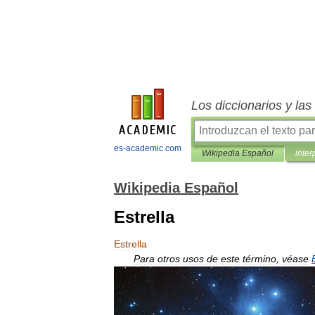
Los diccionarios y la
es-academic.com
Wikipedia Español
inter
Wikipedia Español
Estrella
Estrella
Para
otros
usos
de
este
término
,
véase