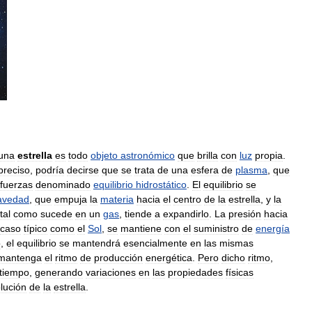
una
estrella
es
todo
objeto
astronómico
que
brilla
con
luz
propia
.
preciso
,
podría
decirse
que
se
trata
de
una
esfera
de
plasma
,
que
fuerzas
denominado
equilibrio
hidrostático
.
El
equilibrio
se
avedad
,
que
empuja
la
materia
hacia
el
centro
de
la
estrella
,
y
la
tal
como
sucede
en
un
gas
,
tiende
a
expandirlo
.
La
presión
hacia
caso
típico
como
el
Sol
,
se
mantiene
con
el
suministro
de
energía
o
,
el
equilibrio
se
mantendrá
esencialmente
en
las
mismas
mantenga
el
ritmo
de
producción
energética
.
Pero
dicho
ritmo
,
tiempo
,
generando
variaciones
en
las
propiedades
físicas
lución
de
la
estrella
.