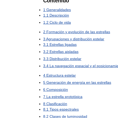
Contenido
1
Generalidades
1
.
1
Descripción
1
.
2
Ciclo
de
vida
2
Formación
y
evolución
de
las
estrellas
3
Agrupaciones
y
distribución
estelar
3
.
1
Estrellas
ligadas
3
.
2
Estrellas
aisladas
3
.
3
Distribución
estelar
3
.
4
La
navegación
espacial
y
el
posicionami
4
Estructura
estelar
5
Generación
de
energía
en
las
estrellas
6
Composición
7
La
estrella
prototípica
8
Clasificación
8
.
1
Tipos
espectrales
8
.
2
Clases
de
luminosidad