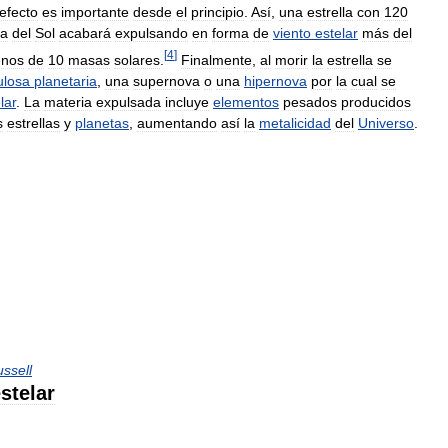
efecto
es
importante
desde
el
principio
.
Así
,
una
estrella
con
120
la
del
Sol
acabará
expulsando
en
forma
de
viento
estelar
más
del
[
4
]
nos
de
10
masas
solares
.
Finalmente
,
al
morir
la
estrella
se
ulosa
planetaria
,
una
supernova
o
una
hipernova
por
la
cual
se
lar
.
La
materia
expulsada
incluye
elementos
pesados
producidos
s
estrellas
y
planetas
,
aumentando
así
la
metalicidad
del
Universo
.
ssell
stelar