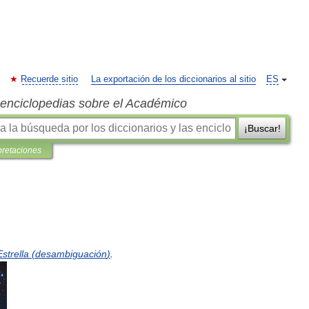
Recuerde sitio
La exportación de los diccionarios al sitio
ES
s enciclopedias sobre el Académico
¡Buscar!
pretaciones
Estrella
(
desambiguación
)
.