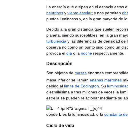
La
energía
que
disipan
en
el
espacio
estas
e
neutrinos
y
viento
estelar
;
y
nos
permiten
obs
puntos
luminosos
y
,
en
la
gran
mayoría
de
lo
Debido
a
la
gran
distancia
que
suelen
recorr
planeta
,
siendo
susceptibles
,
en
la
gran
mayo
turbulencia
y
las
diferencias
de
densidad
de
observa
no
como
un
punto
sino
como
un
dis
provoca
el
día
o
la
noche
respectivamente
.
Descripción
Son
objetos
de
masas
enormes
comprendid
masa
inferior
se
llaman
enanas
marrones
mi
debido
al
límite
de
Eddington
.
Su
luminosida
diezmilésima
a
tres
millones
de
veces
la
lumi
estrella
se
pueden
relacionar
mediante
su
ap
donde
L
es
la
luminosidad
,
σ
la
constante
de
Ciclo
de
vida