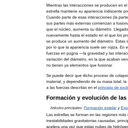
Mientras
las
interacciones
se
producen
en
el
estrella
mantiene
su
apariencia
iridiscente
pr
Cuando
parte
de
esas
interacciones
(
la
parte
sus
partes
más
externas
comienzan
a
fusion
que
el
núcleo
,
aumenta
su
diámetro
.
Llegad
nuevamente
hasta
el
estado
en
el
que
los
pr
se
produce
un
aumento
del
diámetro
.
Estas
por
lo
que
la
apariencia
suele
ser
rojiza
.
En
e
fuerzas
en
pugna
—
la
gravedad
y
las
intera
variación
del
diámetro
,
en
la
que
acaban
ven
no
tienen
ya
elementos
que
fusionar
.
Se
puede
decir
que
dicho
proceso
de
colaps
material
,
y
dependiendo
de
su
masa
total
,
la
a
las
fuerzas
descritas
en
el
principio
de
excl
Formación
y
evolución
de
las
Formación
estelar
y
Evo
Artículos
principales:
Las
estrellas
se
forman
en
las
regiones
más
inestabilidades
gravitatorias
causadas
,
princ
acelera
una
vez
que
estas
nubes
de
hidróge