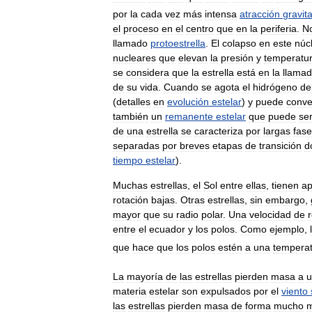
por
la
cada
vez
más
intensa
atracción
gravita
el
proceso
en
el
centro
que
en
la
periferia
.
N
llamado
protoestrella
.
El
colapso
en
este
núc
nucleares
que
elevan
la
presión
y
temperatu
se
considera
que
la
estrella
está
en
la
llama
de
su
vida
.
Cuando
se
agota
el
hidrógeno
de
(
detalles
en
evolución
estelar
)
y
puede
conve
también
un
remanente
estelar
que
puede
se
de
una
estrella
se
caracteriza
por
largas
fas
separadas
por
breves
etapas
de
transición
d
tiempo
estelar
).
Muchas
estrellas
,
el
Sol
entre
ellas
,
tienen
a
rotación
bajas
.
Otras
estrellas
,
sin
embargo
,
mayor
que
su
radio
polar
.
Una
velocidad
de
entre
el
ecuador
y
los
polos
.
Como
ejemplo
,
que
hace
que
los
polos
estén
a
una
tempera
La
mayoría
de
las
estrellas
pierden
masa
a
u
materia
estelar
son
expulsados
por
el
viento
las
estrellas
pierden
masa
de
forma
mucho