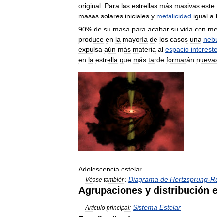
original
.
Para
las
estrellas
más
masivas
este
masas
solares
iniciales
y
metalicidad
igual
a
90
%
de
su
masa
para
acabar
su
vida
con
me
produce
en
la
mayoría
de
los
casos
una
neb
expulsa
aún
más
materia
al
espacio
intereste
en
la
estrella
que
más
tarde
formarán
nueva
Adolescencia
estelar
.
Diagrama
de
Hertzsprung
-
Ru
Véase
también:
Agrupaciones
y
distribución
e
Sistema
Estelar
Artículo
principal: