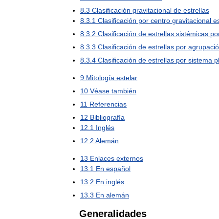
8
.
3
Clasificación
gravitacional
de
estrellas
8
.
3
.
1
Clasificación
por
centro
gravitacional
e
8
.
3
.
2
Clasificación
de
estrellas
sistémicas
po
8
.
3
.
3
Clasificación
de
estrellas
por
agrupaci
8
.
3
.
4
Clasificación
de
estrellas
por
sistema
p
9
Mitología
estelar
10
Véase
también
11
Referencias
12
Bibliografía
12
.
1
Inglés
12
.
2
Alemán
13
Enlaces
externos
13
.
1
En
español
13
.
2
En
inglés
13
.
3
En
alemán
Generalidades