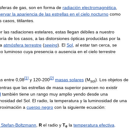
sferas
de
gas
,
son
en
forma
de
radiación
electromagnética
,
ervar
la
apariencia
de
las
estrellas
en
el
cielo
nocturno
como
s
casos
,
titilantes
.
er
las
radiaciones
estelares
,
estas
llegan
débiles
a
nuestro
ría
de
los
casos
,
a
las
distorsiones
ópticas
producidas
por
la
la
atmósfera
terrestre
(
seeing
).
El
Sol
,
al
estar
tan
cerca
,
se
co
luminoso
cuya
presencia
o
ausencia
en
el
cielo
terrestre
[
1
]
[
2
]
as
entre
0
,
08
y
120
-
200
masas
solares
(
M
).
Los
objetos
de
sol
entras
que
las
estrellas
de
masa
superior
parecen
no
existir
d
también
tiene
un
rango
muy
amplio
yendo
desde
una
nosidad
del
Sol
.
El
radio
,
la
temperatura
y
la
luminosidad
de
una
roximación
a
cuerpo
negro
con
la
siguiente
ecuación:
Stefan
-
Boltzmann
,
R
el
radio
y
T
la
temperatura
efectiva
.
e