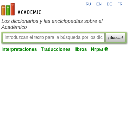
RU
EN
DE
FR
es-academic.com
Los diccionarios y las enciclopedias sobre el
Académico
¡Buscar!
interpretaciones
Traducciones
libros
Игры ⚽