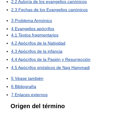
2.2
Autoría de los evangelios canónicos
2.3
Fechas de los Evangelios canónicos
3
Problema Armónico
4
Evangelios apócrifos
4.1
Textos fragmentarios
4.2
Apócrifos de la Natividad
4.3
Apócrifos de la infancia
4.4
Apócrifos de la Pasión y Resurrección
4.5
Apócrifos gnósticos de Nag Hammadi
5
Véase también
6
Bibliografía
7
Enlaces externos
Origen del término