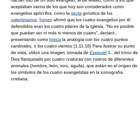
hacían uso de un solo evangelio, el de Mateo, como a los que
aceptaban varios de los que hoy son considerados como
evangelios apócrifos, como la
secta
gnóstica de los
valentinianos
.
Ireneo
afirmó que los cuatro evangelios por él
defendidos eran los cuatro pilares de la Iglesia. "No es posible
que puedan ser ni más ni menos de cuatro", declaró,
presentando como
lógica
la analogía con los cuatro puntos
cardinales, o los cuatro vientos (1.11.18) Para ilustrar su punto
de vista, utilizó una imagen, tomada de
Ezequiel
1., del trono de
Dios flanqueado por cuatro criaturas con rostros de diferentes
animales (hombre, león, toro, águila), que están en el origen de
los símbolos de los cuatro evangelistas en la iconografía
cristiana.