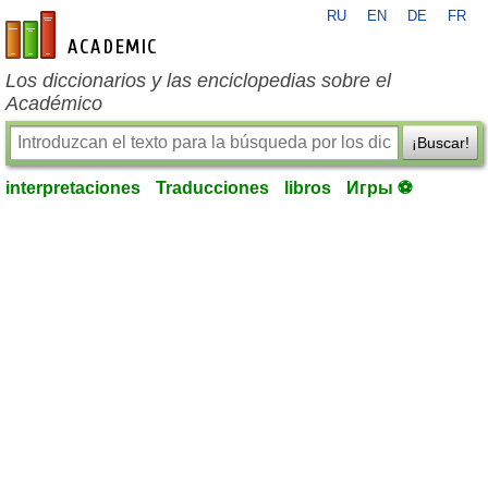
RU
EN
DE
FR
es-academic.com
Los diccionarios y las enciclopedias sobre el
Académico
¡Buscar!
interpretaciones
Traducciones
libros
Игры ⚽