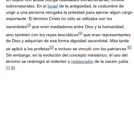
sobrenaturales. En el
Israel
de la antigüedad, la costumbre de
ungir a una persona otorgaba la potestad para ejercer algún cargo
importante. El término Cristo no sólo se utilizaba con los
[
3
]
sacerdotes
que eran mediadores entre Dios y la humanidad,
[
4
]
sino también con los reyes teocráticos
que eran representantes
de Dios y adquirían de esa forma dignidad sacerdotal. Más tarde
[
5
]
[
6
]
se aplicó a los profetas
e incluso se vinculó con los patriarcas.
Sin embargo, en la evolución del concepto mesiánico, el uso del
término se restringió al redentor y
restaurador
de la nación judía.
[
7
]
[
8
]