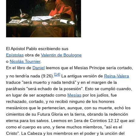
El Apóstol Pablo escribiendo sus
Epístolas
obra de
Valentin de Boulogne
o
Nicolás Tournier
.
En el libro de
Daniel
leemos que el Mesías Príncipe sería cortado,
[
14
]
y no tendría nada (9:26).
La antigua versión de
Reina-Valera
traduce "será muerto y nada tendrá" y en el margen de la
paráfrasis "será echado de la posesión". Esto se cumplió cuando,
en lugar de ser aceptado como
Mesías
por los judíos, fue
rechazado, cortado, y no recibió ninguno de los honores
mesiánicos que le pertenecían, aunque, con su muerte, echó los
cimientos de su Futura Gloria en la tierra, obrando la redención
eterna para los salvos. Leemos en 1era de Corintios 12:12 que así
como el cuerpo es uno, y tiene muchos miembros, "así es el
Cristo". La Cabeza y los miembros en el poder y la unción del