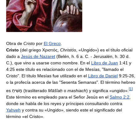
Obra de
Cristo
por
El Greco
.
Cristo
(del griego Χριστός,
Christós
, «Ungido») es el título oficial
dado a
Jesús de Nazaret
(Belén, h. 6 a. C. - Jerusalén, h. 30 d.
C.), que vino a usarse como nombre. En el
Libro de Juan
1:41 y
4:25 este título es relacionado con el de Mesías, "llamado el
Cristo". El título Mesías fue utilizado en el
Libro de Daniel
9:25-26,
o la profecía acerca de las "Sesenta Semanas". El término hebreo
[
1
]
es מָשִׁיחַ (trasliterado
Māšîaḥ
o
mashiach
) y significa «ungido».
Este término es empleado para el Señor Jesús en el
Salmo 2:2
,
donde se habla de los reyes y príncipes consultando contra
Yahveh
y contra su «Ungido», siendo este el significado del
término «el Cristo».