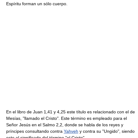
Espíritu forman un sólo cuerpo.
En el libro de Juan 1,41 y 4,25 este título es relacionado con el de
Mesías, "llamado el Cristo". Este término es empleado para el
Señor Jesús en el Salmo 2,2, donde se habla de los reyes y
príncipes consultando contra
Yahveh
y contra su "Ungido", siendo
este el significado del término "el Cristo".