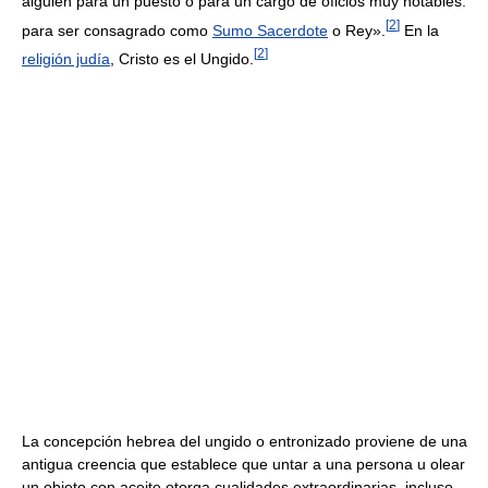
alguien para un puesto o para un cargo de oficios muy notables:
[
2
]
para ser consagrado como
Sumo Sacerdote
o Rey».
En la
[
2
]
religión judía
, Cristo es el Ungido.
La concepción hebrea del ungido o entronizado proviene de una
antigua creencia que establece que untar a una persona u olear
un objeto con aceite otorga cualidades extraordinarias, incluso