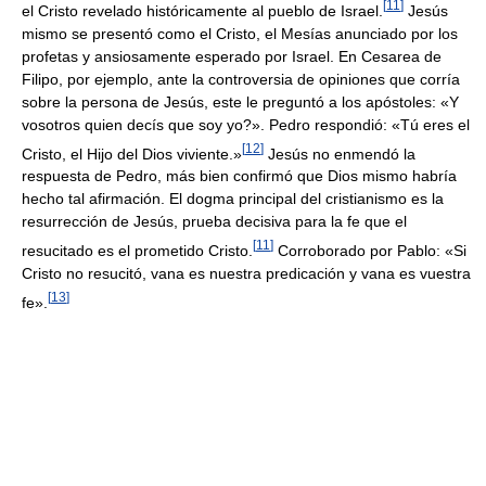
[
11
]
el Cristo revelado históricamente al pueblo de Israel.
Jesús
mismo se presentó como el Cristo, el Mesías anunciado por los
profetas y ansiosamente esperado por Israel. En Cesarea de
Filipo, por ejemplo, ante la controversia de opiniones que corría
sobre la persona de Jesús, este le preguntó a los apóstoles: «Y
vosotros quien decís que soy yo?». Pedro respondió: «Tú eres el
[
12
]
Cristo, el Hijo del Dios viviente.»
Jesús no enmendó la
respuesta de Pedro, más bien confirmó que Dios mismo habría
hecho tal afirmación. El dogma principal del cristianismo es la
resurrección de Jesús, prueba decisiva para la fe que el
[
11
]
resucitado es el prometido Cristo.
Corroborado por Pablo: «Si
Cristo no resucitó, vana es nuestra predicación y vana es vuestra
[
13
]
fe».