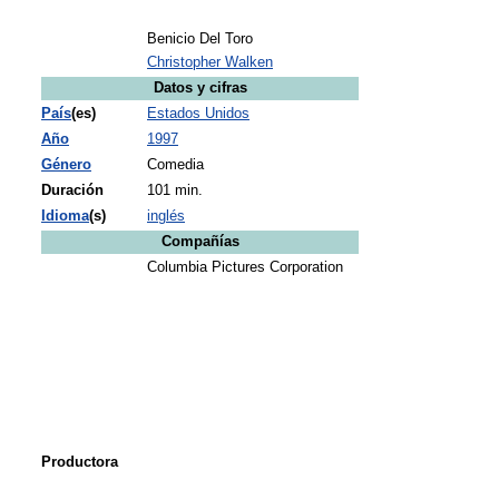
Benicio Del Toro
Christopher Walken
Datos y cifras
País
(es)
Estados Unidos
Año
1997
Género
Comedia
Duración
101 min.
Idioma
(s)
inglés
Compañías
Columbia Pictures Corporation
Productora