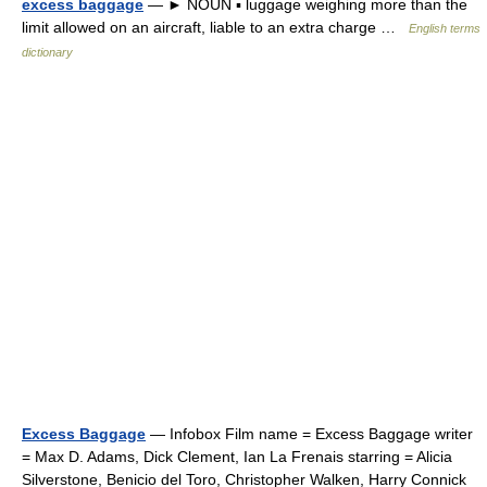
excess baggage
— ► NOUN ▪ luggage weighing more than the
limit allowed on an aircraft, liable to an extra charge …
English terms
dictionary
Excess Baggage
— Infobox Film name = Excess Baggage writer
= Max D. Adams, Dick Clement, Ian La Frenais starring = Alicia
Silverstone, Benicio del Toro, Christopher Walken, Harry Connick