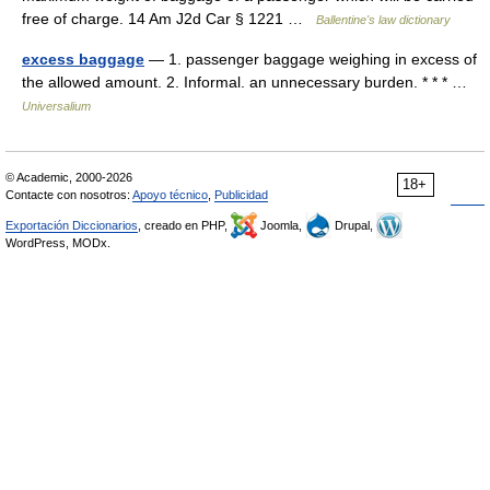
free of charge. 14 Am J2d Car § 1221 …
Ballentine's law dictionary
excess baggage
— 1. passenger baggage weighing in excess of
the allowed amount. 2. Informal. an unnecessary burden. * * * …
Universalium
© Academic, 2000-2026
18+
Contacte con nosotros:
Apoyo técnico
,
Publicidad
Exportación Diccionarios
, creado en PHP,
Joomla,
Drupal,
WordPress, MODx.