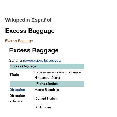
Wikipedia Español
Excess Baggage
Excess Baggage
Excess Baggage
Saltar a
navegación
,
búsqueda
Excess Baggage
Exceso de equipaje
(España e
Título
Hispanoamérica)
Ficha técnica
Dirección
Marco Brambilla
Dirección
Richard Hudolin
artística
Bill Borden