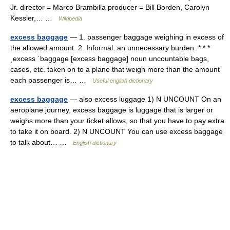
Jr. director = Marco Brambilla producer = Bill Borden, Carolyn
Kessler,… …
Wikipedia
excess baggage
— 1. passenger baggage weighing in excess of
the allowed amount. 2. Informal. an unnecessary burden. * * *
ˌexcess ˈbaggage [excess baggage] noun uncountable bags,
cases, etc. taken on to a plane that weigh more than the amount
each passenger is… …
Useful english dictionary
excess baggage
— also excess luggage 1) N UNCOUNT On an
aeroplane journey, excess baggage is luggage that is larger or
weighs more than your ticket allows, so that you have to pay extra
to take it on board. 2) N UNCOUNT You can use excess baggage
to talk about… …
English dictionary