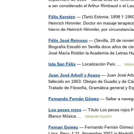
a ser considerado el Arthur Rimbaud o el 
Félix Kersten
— (Tartú Estonia: 1898 † 1960
Heinrich Himmler. Doctor en masaje terapéut
hierro de Heinrich Himmler, por circunsta
Félix José Reinoso
— (Sevilla, 20 de noviem
Biografía Estudió en Sevilla doce años de cie
José María Roldán la Academia de Letra
Isla San Félix
— Localización País …
Wikipe
Juan José Arbolí y Acaso
— Juan José Arbo
fallecido en 1863. Obispo de Guadix y de Cádi
Tratado de Filosofía, Gramática general y 
Fernando Fernán Gómez
— Saltar a nave
Los peces rojos
— Título Los peces rojos F
Blanco Música …
Wikipedia Español
Fernan Gomez
— Fernando Fernán Gómez im
Lima, Peru; † 21. November 2007 in Madrid)