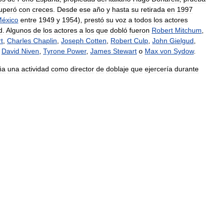
uperó
con
creces
.
Desde
ese
año
y
hasta
su
retirada
en
1997
éxico
entre
1949
y
1954
),
prestó
su
voz
a
todos
los
actores
d
.
Algunos
de
los
actores
a
los
que
dobló
fueron
Robert
Mitchum
,
t
,
Charles
Chaplin
,
Joseph
Cotten
,
Robert
Culp
,
John
Gielgud
,
,
David
Niven
,
Tyrone
Power
,
James
Stewart
o
Max
von
Sydow
.
ña
una
actividad
como
director
de
doblaje
que
ejercería
durante