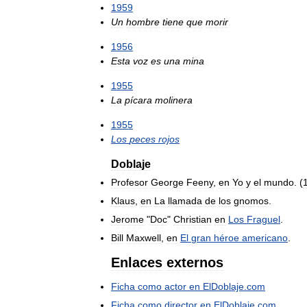
1959
Un
hombre
tiene
que
morir
1956
Esta
voz
es
una
mina
1955
La
pícara
molinera
1955
Los
peces
rojos
Doblaje
Profesor
George
Feeny
,
en
Yo
y
el
mundo
. (
Klaus
,
en
La
llamada
de
los
gnomos
.
Jerome
"
Doc
"
Christian
en
Los
Fraguel
.
Bill
Maxwell
,
en
El
gran
héroe
americano
.
Enlaces
externos
Ficha
como
actor
en
ElDoblaje
.
com
Ficha
como
director
en
ElDoblaje
.
com