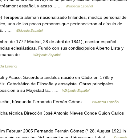
Lautréamont español, y acaso… …
Wikipedia Español
) Terapeuta alemán nacionalizado finlandés, médico personal de
ico, una de las pocas personas que pertenecieron al círculo de
ncias… …
Wikipedia Español
bre de 1772 Madrid, 28 de abril de 1841), escritor español.
ncias eclesiásticas. Fundó con sus condiscípulos Alberto Lista y
s Humanas de… …
Wikipedia Español
dia Español
lí y Acaso. Sacerdote andaluz nacido en Cádiz en 1795 y
z. Catedrático de Filosofía y ensayista. Obras principales:
Exposición a su Majestad la… …
Wikipedia Español
gación, búsqueda Fernando Fernán Gómez …
Wikipedia Español
icha técnica Dirección José Antonio Nieves Conde Guion Carlos
 Februar 2005 Fernando Fernán Gómez (* 28. August 1921 in
 war ein spanischer Schauspieler und Regisseur. Inhal …
Deutsch