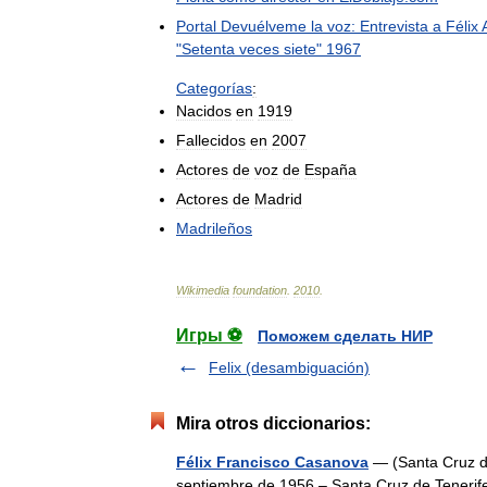
Portal
Devuélveme
la
voz:
Entrevista
a
Félix
"
Setenta
veces
siete
"
1967
Categorías
:
Nacidos
en
1919
Fallecidos
en
2007
Actores
de
voz
de
España
Actores
de
Madrid
Madrileños
Wikimedia
foundation
.
2010
.
Игры ⚽
Поможем сделать НИР
Felix (desambiguación)
Mira otros diccionarios:
Félix Francisco Casanova
— (Santa Cruz de
septiembre de 1956 – Santa Cruz de Tenerife