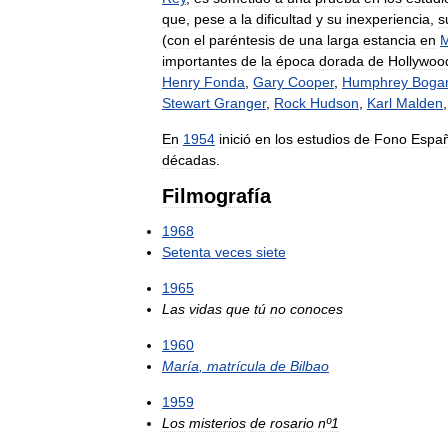
que
,
pese
a
la
dificultad
y
su
inexperiencia
,
s
(
con
el
paréntesis
de
una
larga
estancia
en
M
importantes
de
la
época
dorada
de
Hollywoo
Henry
Fonda
,
Gary
Cooper
,
Humphrey
Bogar
Stewart
Granger
,
Rock
Hudson
,
Karl
Malden
En
1954
inició
en
los
estudios
de
Fono
Espa
décadas
.
Filmografía
1968
Setenta
veces
siete
1965
Las
vidas
que
tú
no
conoces
1960
María
,
matrícula
de
Bilbao
1959
Los
misterios
de
rosario
nº1