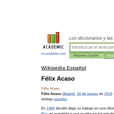
Los diccionarios y la
es-academic.com
Wikipedia Español
inter
Wikipedia Español
Félix Acaso
Félix
Acaso
Félix
Acaso
(
Madrid
;
18
de
agosto
de
1919
doblaje
español
.
En
1946
decidió
dejar
su
trabajo
en
una
ofic
Rey
,
es
sometido
a
una
prueba
en
los
estudi