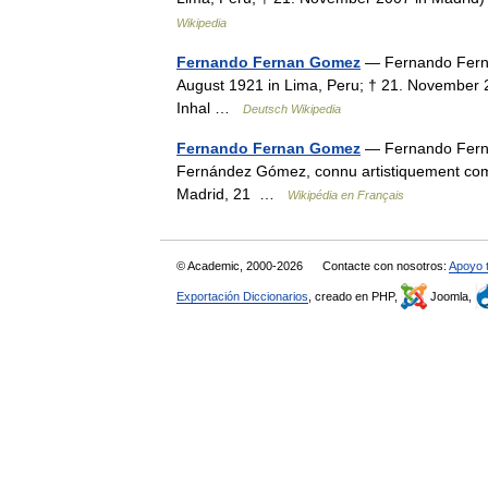
Wikipedia
Fernando Fernan Gomez
— Fernando Fern
August 1921 in Lima, Peru; † 21. November 2
Inhal …
Deutsch Wikipedia
Fernando Fernan Gomez
— Fernando Fern
Fernández Gómez, connu artistiquement co
Madrid, 21 …
Wikipédia en Français
© Academic, 2000-2026
Contacte con nosotros:
Apoyo 
Exportación Diccionarios
, creado en PHP,
Joomla,