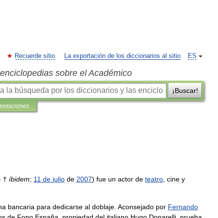
Recuerde sitio
La exportación de los diccionarios al sitio
ES
s enciclopedias sobre el Académico
¡Buscar!
pretaciones
- †
íbidem
;
11
de
julio
de
2007
)
fue
un
actor
de
teatro
,
cine
y
ina
bancaria
para
dedicarse
al
doblaje
.
Aconsejado
por
Fernando
os
de
Fono
España
,
propiedad
del
italiano
Hugo
Donarelli
,
prueba