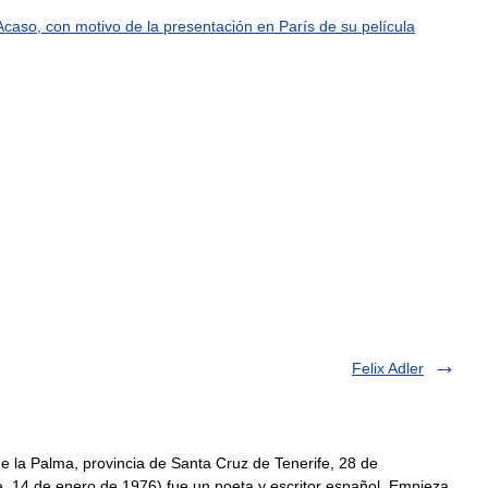
Acaso
,
con
motivo
de
la
presentación
en
París
de
su
película
Felix Adler
 la Palma, provincia de Santa Cruz de Tenerife, 28 de
, 14 de enero de 1976) fue un poeta y escritor español. Empieza