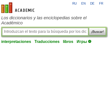
RU
EN
DE
FR
es-academic.com
Los diccionarios y las enciclopedias sobre el
Académico
¡Buscar!
interpretaciones
Traducciones
libros
Игры ⚽