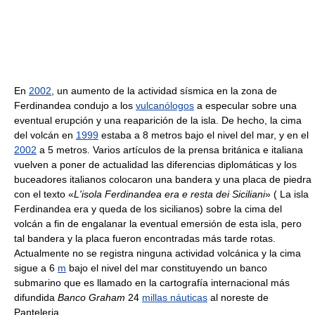
En
2002
, un aumento de la actividad sísmica en la zona de
Ferdinandea condujo a los
vulcanólogos
a especular sobre una
eventual erupción y una reaparición de la isla. De hecho, la cima
del volcán en
1999
estaba a 8 metros bajo el nivel del mar, y en el
2002
a 5 metros. Varios artículos de la prensa británica e italiana
vuelven a poner de actualidad las diferencias diplomáticas y los
buceadores italianos colocaron una bandera y una placa de piedra
con el texto «
L'isola Ferdinandea era e resta dei Siciliani
» ( La isla
Ferdinandea era y queda de los sicilianos) sobre la cima del
volcán a fin de engalanar la eventual emersión de esta isla, pero
tal bandera y la placa fueron encontradas más tarde rotas.
Actualmente no se registra ninguna actividad volcánica y la cima
sigue a 6
m
bajo el nivel del mar constituyendo un banco
submarino que es llamado en la cartografía internacional más
difundida
Banco Graham
24
millas náuticas
al noreste de
Panteleria.