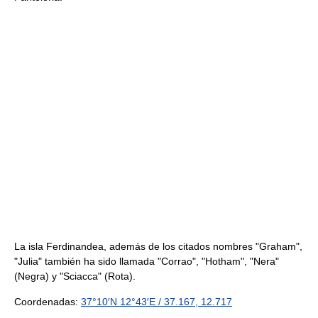
La isla Ferdinandea, además de los citados nombres "Graham",
"Julia" también ha sido llamada "Corrao", "Hotham", "Nera"
(Negra) y "Sciacca" (Rota).
Coordenadas:
37°10′N
12°43′E
/
37.167
,
12.717