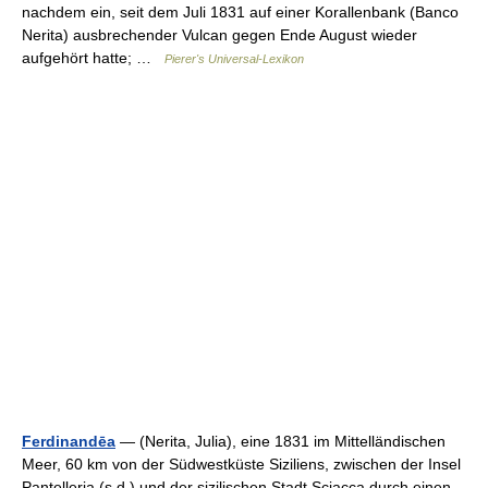
nachdem ein, seit dem Juli 1831 auf einer Korallenbank (Banco
Nerita) ausbrechender Vulcan gegen Ende August wieder
aufgehört hatte; …
Pierer's Universal-Lexikon
Ferdinandēa
— (Nerita, Julia), eine 1831 im Mittelländischen
Meer, 60 km von der Südwestküste Siziliens, zwischen der Insel
Pantelleria (s.d.) und der sizilischen Stadt Sciacca durch einen