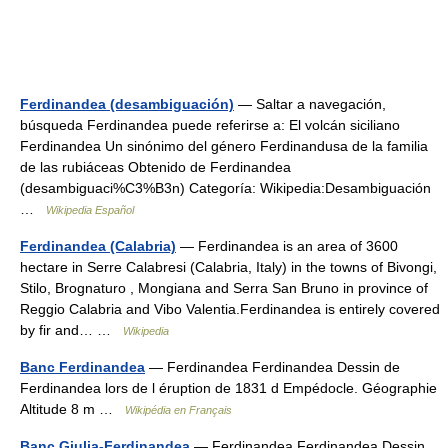
Ferdinandea (desambiguación)
— Saltar a navegación,
búsqueda Ferdinandea puede referirse a: El volcán siciliano
Ferdinandea Un sinónimo del género Ferdinandusa de la familia
de las rubiáceas Obtenido de Ferdinandea
(desambiguaci%C3%B3n) Categoría: Wikipedia:Desambiguación
…
Wikipedia Español
Ferdinandea (Calabria)
— Ferdinandea is an area of 3600
hectare in Serre Calabresi (Calabria, Italy) in the towns of Bivongi,
Stilo, Brognaturo , Mongiana and Serra San Bruno in province of
Reggio Calabria and Vibo Valentia.Ferdinandea is entirely covered
by fir and… …
Wikipedia
Banc Ferdinandea
— Ferdinandea Ferdinandea Dessin de
Ferdinandea lors de l éruption de 1831 d Empédocle. Géographie
Altitude 8 m …
Wikipédia en Français
Banc Giulia-Ferdinandea
— Ferdinandea Ferdinandea Dessin