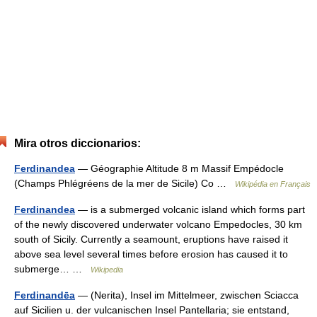
Mira otros diccionarios:
Ferdinandea
— Géographie Altitude 8 m Massif Empédocle
(Champs Phlégréens de la mer de Sicile) Co …
Wikipédia en Français
Ferdinandea
— is a submerged volcanic island which forms part
of the newly discovered underwater volcano Empedocles, 30 km
south of Sicily. Currently a seamount, eruptions have raised it
above sea level several times before erosion has caused it to
submerge… …
Wikipedia
Ferdinandēa
— (Nerita), Insel im Mittelmeer, zwischen Sciacca
auf Sicilien u. der vulcanischen Insel Pantellaria; sie entstand,