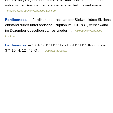
vulkanischen Ausbruch entstandene, aber bald darauf wieder… …
Meyers Großes Konversations-Lexikon
Ferdinandea
— Ferdinandēa, Insel an der Südwestküste Siziliens,
entstand durch unterseeische Eruption im Juli 1831, verschwand
im Dezember desselben Jahres wieder …
Kleines Konversations-
Lexikon
Ferdinandea
— 37.16361111111112.718611111111 Koordinaten:
37° 10′ N, 12° 43′ O …
Deutsch Wikipedia