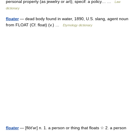
personal property (as jewelry or art); specif: a policy… …
Law
dictionary
floater
— dead body found in water, 1890, U.S. slang, agent noun
from FLOAT (Cf. float) (v.) …
Etymology dictionary
floater
— [flōt′ər] n. 1. a person or thing that floats ☆ 2. a person