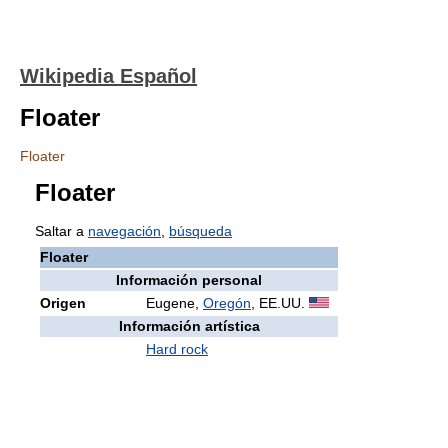
Wikipedia Español
Floater
Floater
Floater
Saltar a
navegación
,
búsqueda
Floater
Información personal
Origen
Eugene,
Oregón
, EE.UU.
Información artística
Hard rock