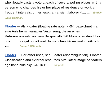
who illegally casts a vote at each of several polling places ☆ 3. a
person who changes his or her place of residence or work at
frequent intervals; drifter; esp., a transient laborer 4.… …
English
World dictionary
Floater
— Als Floater (floating rate note, FRN) bezeichnet man
eine Anleihe mit variabler Verzinsung, die an einen
Referenzzinssatz wie zum Beispiel alle 3/6 Monate an den Libor
oder Euribor gekoppelt wird. In manchen Fällen wird zusätzlich
ein… …
Deutsch Wikipedia
Floater
— For other uses, see Floater (disambiguation). Floater
Classification and external resources Simulated image of floaters
against a blue sky ICD 10 H …
Wikipedia