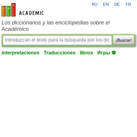
RU
EN
DE
FR
es-academic.com
Los diccionarios y las enciclopedias sobre el
Académico
¡Buscar!
interpretaciones
Traducciones
libros
Игры ⚽