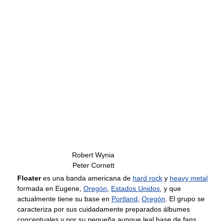
Robert Wynia
Peter Cornett
Floater
es una banda americana de
hard rock
y
heavy metal
formada en Eugene,
Oregón
,
Estados Unidos
, y que
actualmente tiene su base en
Portland
,
Oregón
. El grupo se
caracteriza por sus cuidadamente preparados álbumes
conceptuales y por su pequeña aunque leal base de fans.