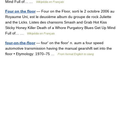
Mind Full of… …
Wikipédia en Français
Four on the floor
— Four on the Floor, sorti le 2 octobre 2006 au
Royaume Uni, est le deuxième album du groupe de rock Juliette
and the Licks. Listes des chansons Smash and Grab Hot Kiss
Sticky Honey Killer Death of a Whore Purgatory Blues Get Up Mind
Full of… …
Wikipédia en Français
four-on-the-floor
— four′ on the floor′ n. aum a four speed
automotive transmission having the manual gearshift set into the
floor • Etymology: 1970–75 …
From formal English to slang