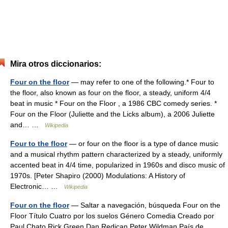
Mira otros diccionarios:
Four on the floor
— may refer to one of the following.* Four to
the floor, also known as four on the floor, a steady, uniform 4/4
beat in music * Four on the Floor , a 1986 CBC comedy series. *
Four on the Floor (Juliette and the Licks album), a 2006 Juliette
and… …
Wikipedia
Four to the floor
— or four on the floor is a type of dance music
and a musical rhythm pattern characterized by a steady, uniformly
accented beat in 4/4 time, popularized in 1960s and disco music of
1970s. [Peter Shapiro (2000) Modulations: A History of
Electronic… …
Wikipedia
Four on the floor
— Saltar a navegación, búsqueda Four on the
Floor Título Cuatro por los suelos Género Comedia Creado por
Paul Chato Rick Green Dan Redican Peter Wildman País de