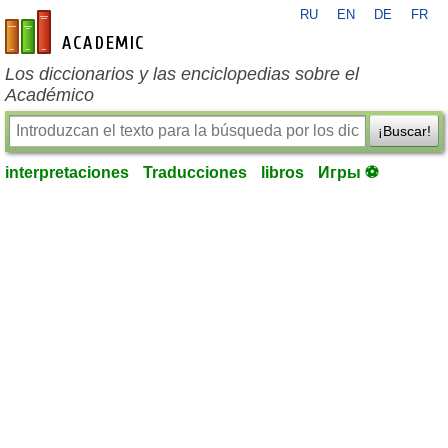
RU
EN
DE
FR
es-academic.com
Los diccionarios y las enciclopedias sobre el
Académico
¡Buscar!
interpretaciones
Traducciones
libros
Игры ⚽