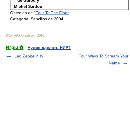
de Garou y
Michel Sardou
Obtenido de "
Four To The Floor
"
Categoría:
Sencillos de 2004
Wikimedia foundation
.
2010
.
Игры ⚽
Нужно сделать НИР?
Led Zeppelin IV
Four Ways To Scream Your
Name