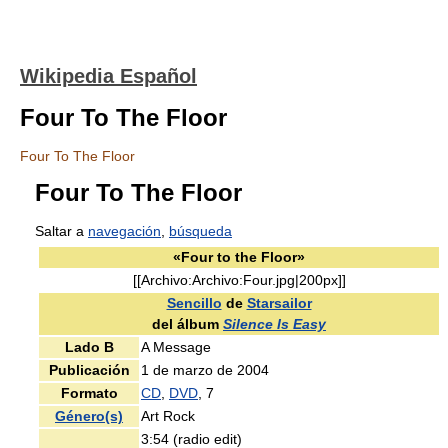
Wikipedia Español
Four To The Floor
Four To The Floor
Four To The Floor
Saltar a
navegación
,
búsqueda
«Four to the Floor»
[[Archivo:Archivo:Four.jpg|200px]]
Sencillo
de
Starsailor
del álbum
Silence Is Easy
Lado B
A Message
Publicación
1 de marzo de 2004
Formato
CD
,
DVD
, 7
Género(s)
Art Rock
3:54 (radio edit)