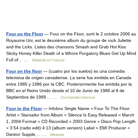
Four on the Floor
— Four on the Floor, sorti le 2 octobre 2006 au
Royaume Uni, est le deuxième album du groupe de rock Juliette
and the Licks. Listes des chansons Smash and Grab Hot Kiss
Sticky Honey Killer Death of a Whore Purgatory Blues Get Up Mind
Full of… …
Wikipédia en Français
Four on the floor
— (cuatro por los suelos) es una comedia
televisiva de origen canadiense. La serie fue emitida en Canada
entre 1985 y 1986 por la CBC. Posteriormente fue emitida por la
BBC en el Reino Unido desde el 10 de Junio de 1988 al 8 de
Septiembre de 1989.… …
Enciclopedia Universal
Four to the Floor
— Infobox Single Name = Four To The Floor
Artist = Starsailor from Album = Silence Is Easy Released = March
1, 2004 Format = CD Recorded = 2003 Genre = Disco Pop Length
= 3:54 (radio edit) 4:13 (album version) Label = EMI Producer =
Danton Supple,… …
Wikipedia