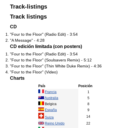
Track-listings
Track listings
CD
"Four to the Floor" (Radio Edit) - 3:54
"A Message" - 4:28
CD edición limitada (con posters)
"Four to the Floor" (Radio Edit) - 3:54
"Four to the Floor" (Soulsavers Remix) - 5:12
"Four to the Floor" (Thin White Duke Remix) - 4:36
"Four to the Floor" (Video)
Charts
País
Posición
Francia
1
Australia
5
Belgica
8
España
9
14
Suiza
Reino Unido
22