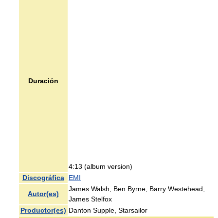
Duración
4:13 (album version)
Discográfica
EMI
James Walsh, Ben Byrne, Barry Westehead,
Autor(es)
James Stelfox
Productor(es)
Danton Supple, Starsailor