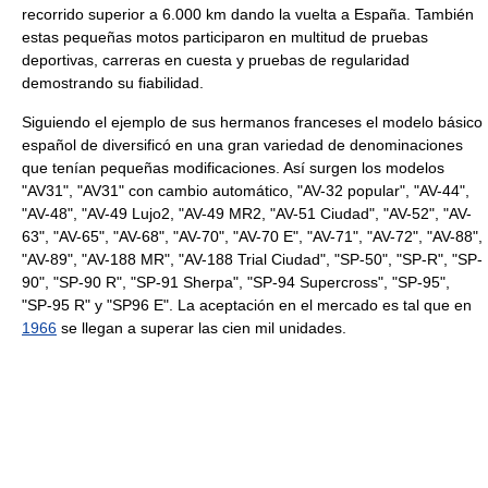
recorrido superior a 6.000 km dando la vuelta a España. También
estas pequeñas motos participaron en multitud de pruebas
deportivas, carreras en cuesta y pruebas de regularidad
demostrando su fiabilidad.
Siguiendo el ejemplo de sus hermanos franceses el modelo básico
español de diversificó en una gran variedad de denominaciones
que tenían pequeñas modificaciones. Así surgen los modelos
"AV31", "AV31" con cambio automático, "AV-32 popular", "AV-44",
"AV-48", "AV-49 Lujo2, "AV-49 MR2, "AV-51 Ciudad", "AV-52", "AV-
63", "AV-65", "AV-68", "AV-70", "AV-70 E", "AV-71", "AV-72", "AV-88",
"AV-89", "AV-188 MR", "AV-188 Trial Ciudad", "SP-50", "SP-R", "SP-
90", "SP-90 R", "SP-91 Sherpa", "SP-94 Supercross", "SP-95",
"SP-95 R" y "SP96 E". La aceptación en el mercado es tal que en
1966
se llegan a superar las cien mil unidades.