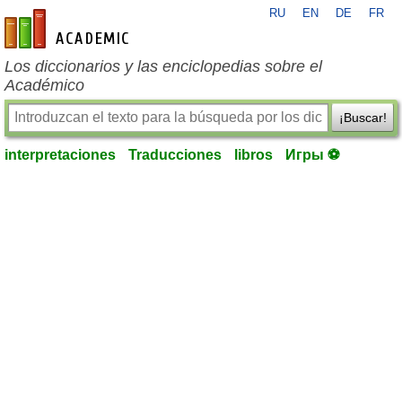
RU
EN
DE
FR
es-academic.com
Los diccionarios y las enciclopedias sobre el
Académico
¡Buscar!
interpretaciones
Traducciones
libros
Игры ⚽