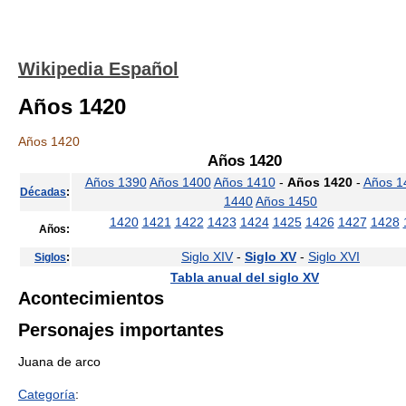
Wikipedia Español
Años 1420
Años 1420
Años 1420
Años 1390
Años 1400
Años 1410
-
Años 1420
-
Años 1
Décadas
:
1440
Años 1450
1420
1421
1422
1423
1424
1425
1426
1427
1428
Años:
Siglo XIV
-
Siglo XV
-
Siglo XVI
Siglos
:
Tabla anual del siglo XV
Acontecimientos
Personajes importantes
Juana de arco
Categoría
: