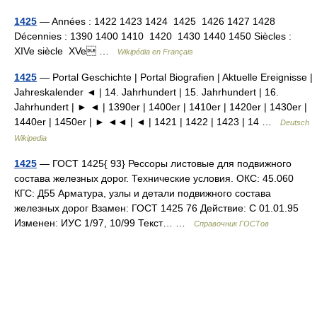
1425
— Années : 1422 1423 1424 1425 1426 1427 1428
Décennies : 1390 1400 1410 1420 1430 1440 1450 Siècles :
XIVe siècle XVe …
Wikipédia en Français
1425
— Portal Geschichte | Portal Biografien | Aktuelle Ereignisse |
Jahreskalender ◄ | 14. Jahrhundert | 15. Jahrhundert | 16.
Jahrhundert | ► ◄ | 1390er | 1400er | 1410er | 1420er | 1430er |
1440er | 1450er | ► ◄◄ | ◄ | 1421 | 1422 | 1423 | 14 …
Deutsch
Wikipedia
1425
— ГОСТ 1425{ 93} Рессоры листовые для подвижного
состава железных дорог. Технические условия. ОКС: 45.060
КГС: Д55 Арматура, узлы и детали подвижного состава
железных дорог Взамен: ГОСТ 1425 76 Действие: С 01.01.95
Изменен: ИУС 1/97, 10/99 Текст… …
Справочник ГОСТов