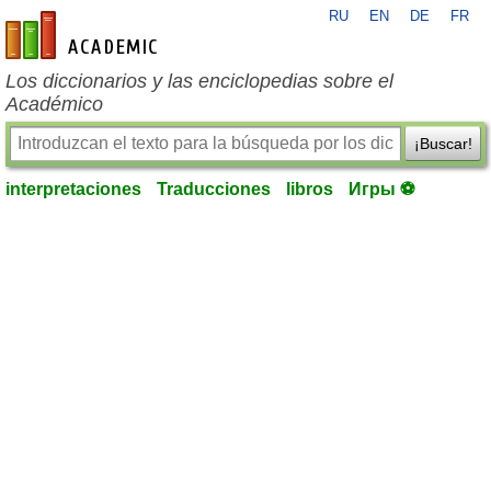
RU
EN
DE
FR
es-academic.com
Los diccionarios y las enciclopedias sobre el
Académico
¡Buscar!
interpretaciones
Traducciones
libros
Игры ⚽