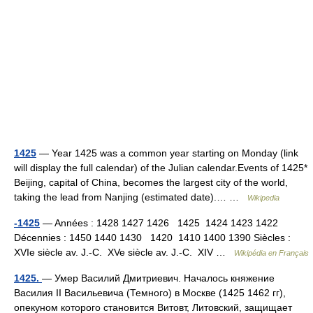
1425
— Year 1425 was a common year starting on Monday (link
will display the full calendar) of the Julian calendar.Events of 1425*
Beijing, capital of China, becomes the largest city of the world,
taking the lead from Nanjing (estimated date).… …
Wikipedia
-1425
— Années : 1428 1427 1426 1425 1424 1423 1422
Décennies : 1450 1440 1430 1420 1410 1400 1390 Siècles :
XVIe siècle av. J.‑C. XVe siècle av. J.‑C. XIV …
Wikipédia en Français
1425.
— Умер Василий Дмитриевич. Началось княжение
Василия II Васильевича (Темного) в Москве (1425 1462 гг),
опекуном которого становится Витовт, Литовский, защищает