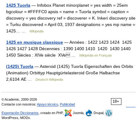
1425 Tuorla
— Infobox Planet minorplanet = yes width = 25em
bgcolour = #FFFFC0 apsis = name = Tuorla symbol = caption =
discovery = yes discovery ref = discoverer = K. Inkeri discovery site
= Turku discovered = April 03, 1937 designations = yes mp name =
1425… …
Wikipedia
1425 en musique classique
— Années : 1422 1423 1424 1425
1426 1427 1428 Décennies : 1390 1400 1410 1420 1430 1440
1450 Siècles : XIVe siècle XVe …
Wikipédia en Français
(1425) Tuorla
— Asteroid (1425) Tuorla Eigenschaften des Orbits
(Animation) Orbittyp Hauptgürtelasteroid Große Halbachse
2,6104 AE …
Deutsch Wikipedia
© Academic, 2000-2026
18+
Contacte con nosotros:
Apoyo técnico
,
Publicidad
Exportación Diccionarios
, creado en PHP,
Joomla,
Drupal,
WordPress, MODx.