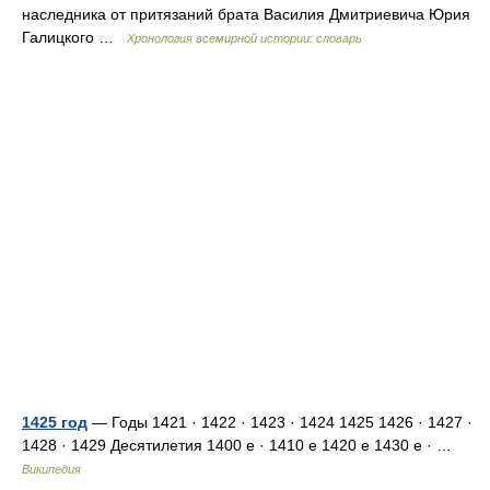
наследника от притязаний брата Василия Дмитриевича Юрия
Галицкого …
Хронология всемирной истории: словарь
1425 год
— Годы 1421 · 1422 · 1423 · 1424 1425 1426 · 1427 ·
1428 · 1429 Десятилетия 1400 е · 1410 е 1420 е 1430 е · …
Википедия