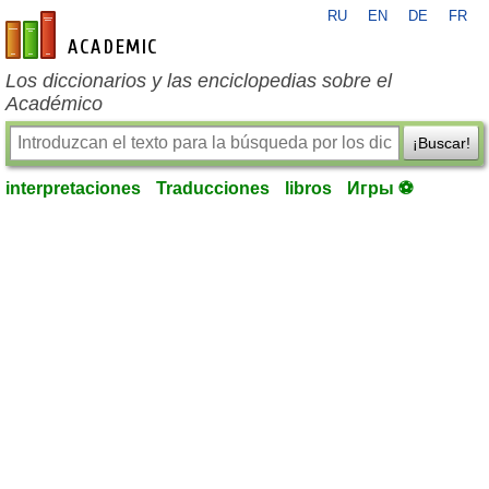
RU
EN
DE
FR
es-academic.com
Los diccionarios y las enciclopedias sobre el
Académico
¡Buscar!
interpretaciones
Traducciones
libros
Игры ⚽