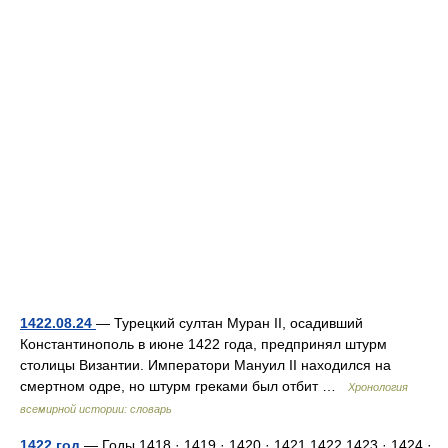
1422.08.24
— Турецкий султан Муран II, осадивший
Константинополь в июне 1422 года, предпринял штурм
столицы Византии. Императори Мануил II находился на
смертном одре, но штурм греками был отбит …
Хронология
всемирной истории: словарь
1422 год
— Годы 1418 · 1419 · 1420 · 1421 1422 1423 · 1424 ·