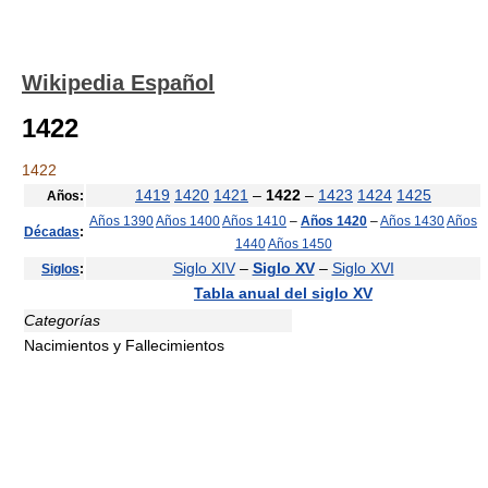
Wikipedia Español
1422
1422
1419
1420
1421
–
1422
–
1423
1424
1425
Años:
Años 1390
Años 1400
Años 1410
–
Años 1420
–
Años 1430
Años
Décadas
:
1440
Años 1450
Siglo XIV
–
Siglo XV
–
Siglo XVI
Siglos
:
Tabla anual del siglo XV
Categorías
Nacimientos y Fallecimientos