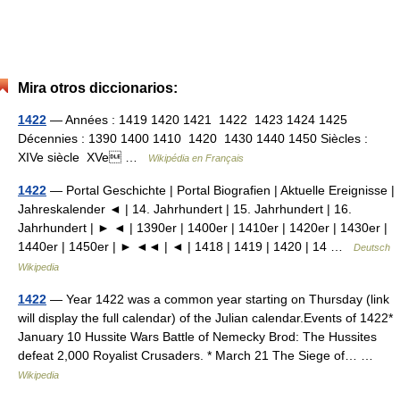
Mira otros diccionarios:
1422
— Années : 1419 1420 1421 1422 1423 1424 1425
Décennies : 1390 1400 1410 1420 1430 1440 1450 Siècles :
XIVe siècle XVe …
Wikipédia en Français
1422
— Portal Geschichte | Portal Biografien | Aktuelle Ereignisse |
Jahreskalender ◄ | 14. Jahrhundert | 15. Jahrhundert | 16.
Jahrhundert | ► ◄ | 1390er | 1400er | 1410er | 1420er | 1430er |
1440er | 1450er | ► ◄◄ | ◄ | 1418 | 1419 | 1420 | 14 …
Deutsch
Wikipedia
1422
— Year 1422 was a common year starting on Thursday (link
will display the full calendar) of the Julian calendar.Events of 1422*
January 10 Hussite Wars Battle of Nemecky Brod: The Hussites
defeat 2,000 Royalist Crusaders. * March 21 The Siege of… …
Wikipedia