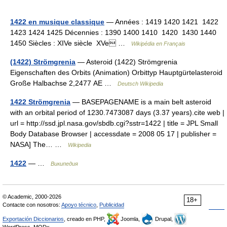
1422 en musique classique
— Années : 1419 1420 1421 1422
1423 1424 1425 Décennies : 1390 1400 1410 1420 1430 1440
1450 Siècles : XIVe siècle XVe …
Wikipédia en Français
(1422) Strömgrenia
— Asteroid (1422) Strömgrenia
Eigenschaften des Orbits (Animation) Orbittyp Hauptgürtelasteroid
Große Halbachse 2,2477 AE …
Deutsch Wikipedia
1422 Strömgrenia
— BASEPAGENAME is a main belt asteroid
with an orbital period of 1230.7473087 days (3.37 years).cite web |
url = http://ssd.jpl.nasa.gov/sbdb.cgi?sstr=1422 | title = JPL Small
Body Database Browser | accessdate = 2008 05 17 | publisher =
NASA] The… …
Wikipedia
1422
— …
Википедия
© Academic, 2000-2026
18+
Contacte con nosotros:
Apoyo técnico
,
Publicidad
Exportación Diccionarios
, creado en PHP,
Joomla,
Drupal,