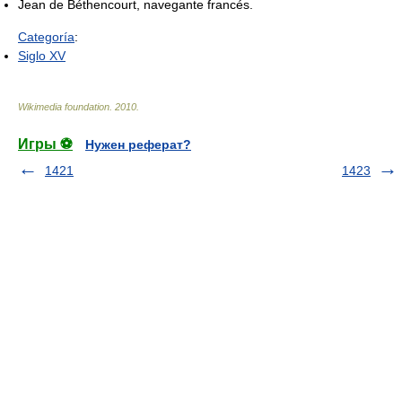
Jean de Béthencourt, navegante francés.
Categoría
:
Siglo XV
Wikimedia foundation
.
2010
.
Игры ⚽
Нужен реферат?
1421
1423