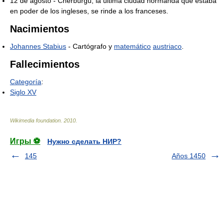
12 de agosto - Cherburgu, la última ciudad normanda que estaba
en poder de los ingleses, se rinde a los franceses.
Nacimientos
Johannes Stabius
- Cartógrafo y
matemático
austriaco
.
Fallecimientos
Categoría
:
Siglo XV
Wikimedia foundation
.
2010
.
Игры ⚽
Нужно сделать НИР?
145
Años 1450