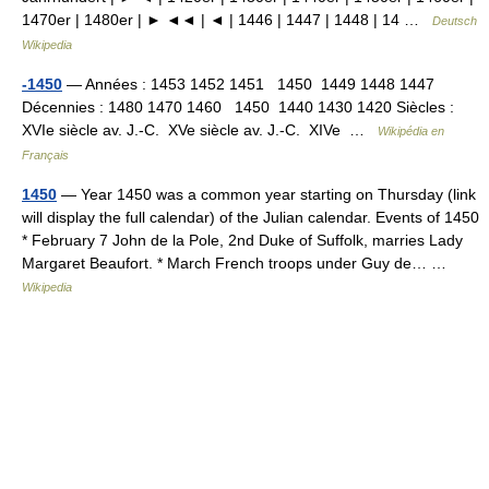
1470er | 1480er | ► ◄◄ | ◄ | 1446 | 1447 | 1448 | 14 …
Deutsch
Wikipedia
-1450
— Années : 1453 1452 1451 1450 1449 1448 1447
Décennies : 1480 1470 1460 1450 1440 1430 1420 Siècles :
XVIe siècle av. J.‑C. XVe siècle av. J.‑C. XIVe …
Wikipédia en
Français
1450
— Year 1450 was a common year starting on Thursday (link
will display the full calendar) of the Julian calendar. Events of 1450
* February 7 John de la Pole, 2nd Duke of Suffolk, marries Lady
Margaret Beaufort. * March French troops under Guy de… …
Wikipedia