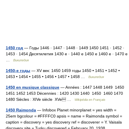
1450 год
— Годы 1446 · 1447 · 1448 · 1449 1450 1451 · 1452 ·
1453 · 1454 Десятилетия 1430 е · 1440 е 1450 е 1460 е · 1470 е
…
Википедия
1450-е годы
— XV век: 1450 1459 годы 1450 • 1451 • 1452 •
1453 • 1454 • 1455 • 1456 • 1457 • 1458 …
Википедия
1450 en musique classique
— Années : 1447 1448 1449 1450
1451 1452 1453 Décennies : 1420 1430 1440 1450 1460 1470
1480 Siècles : XIVe siècle XVe …
Wikipédia en Français
1450 Raimonda
— Infobox Planet minorplanet = yes width =
25em bgcolour = #FFFFC0 apsis = name = Raimonda symbol =
caption = discovery = yes discovery ref = discoverer = Y. Vaisala
discovery site = Turku discovered = February 20, 1938