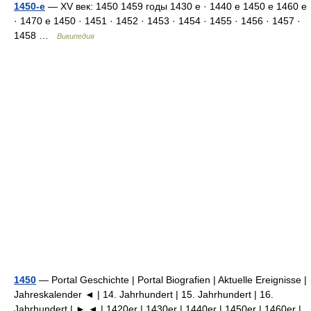
1450-е
— XV век: 1450 1459 годы 1430 е · 1440 е 1450 е 1460 е
· 1470 е 1450 · 1451 · 1452 · 1453 · 1454 · 1455 · 1456 · 1457 ·
1458 …
Википедия
1450
— Portal Geschichte | Portal Biografien | Aktuelle Ereignisse |
Jahreskalender ◄ | 14. Jahrhundert | 15. Jahrhundert | 16.
Jahrhundert | ► ◄ | 1420er | 1430er | 1440er | 1450er | 1460er |