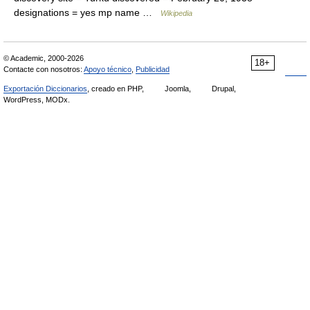
designations = yes mp name …
Wikipedia
© Academic, 2000-2026
18+
Contacte con nosotros:
Apoyo técnico
,
Publicidad
Exportación Diccionarios
, creado en PHP,
Joomla,
Drupal,
WordPress, MODx.