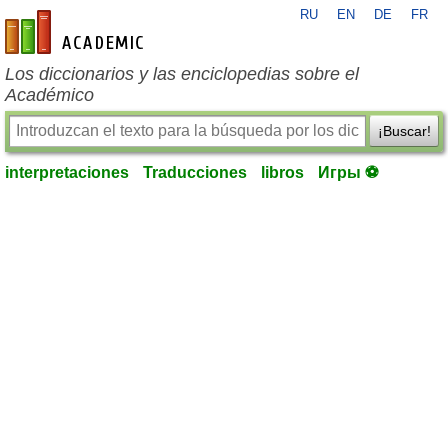
RU
EN
DE
FR
es-academic.com
Los diccionarios y las enciclopedias sobre el
Académico
¡Buscar!
interpretaciones
Traducciones
libros
Игры ⚽