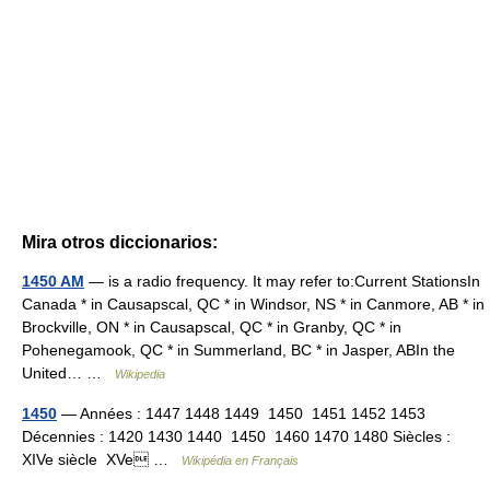
Mira otros diccionarios:
1450 AM
— is a radio frequency. It may refer to:Current StationsIn
Canada * in Causapscal, QC * in Windsor, NS * in Canmore, AB * in
Brockville, ON * in Causapscal, QC * in Granby, QC * in
Pohenegamook, QC * in Summerland, BC * in Jasper, ABIn the
United… …
Wikipedia
1450
— Années : 1447 1448 1449 1450 1451 1452 1453
Décennies : 1420 1430 1440 1450 1460 1470 1480 Siècles :
XIVe siècle XVe …
Wikipédia en Français