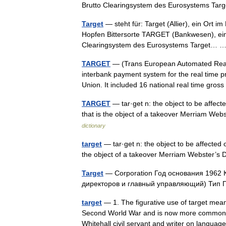
Brutto Clearingsystem des Eurosystems T
Target
— steht für: Target (Allier), ein Ort i
Hopfen Bittersorte TARGET (Bankwesen), e
Clearingsystem des Eurosystems Target…
TARGET
— (Trans European Automated Real 
interbank payment system for the real time p
Union. It included 16 national real time gro
TARGET
— tar·get n: the object to be affec
that is the object of a takeover Merriam We
dictionary
target
— tar·get n: the object to be affected
the object of a takeover Merriam Webster’s 
Target
— Corporation Год основания 1962 
директоров и главный управляющий) Тип
target
— 1. The figurative use of target mean
Second World War and is now more common t
Whitehall civil servant and writer on lang