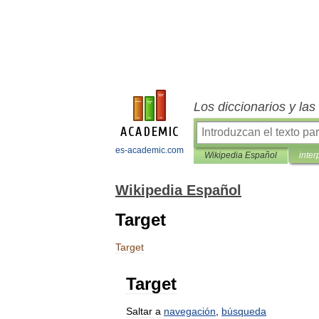
Los diccionarios y la
es-academic.com
Wikipedia Español
inter
Wikipedia Español
Target
Target
Target
Saltar
a
navegación
,
búsqueda