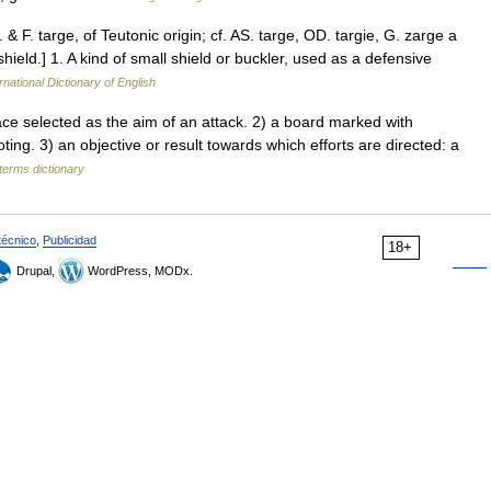
 & F. targe, of Teutonic origin; cf. AS. targe, OD. targie, G. zarge a
hield.] 1. A kind of small shield or buckler, used as a defensive
rnational Dictionary of English
e selected as the aim of an attack. 2) a board marked with
ting. 3) an objective or result towards which efforts are directed: a
terms dictionary
técnico
,
Publicidad
18+
Drupal,
WordPress, MODx.