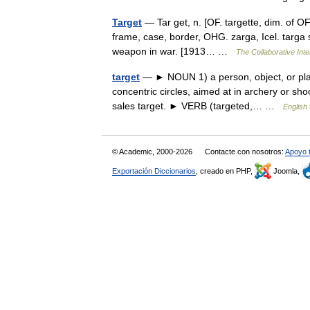
Target
— Tar get, n. [OF. targette, dim. of OF.
frame, case, border, OHG. zarga, Icel. targa s
weapon in war. [1913… …
The Collaborative Inte
target
— ► NOUN 1) a person, object, or plac
concentric circles, aimed at in archery or shoo
sales target. ► VERB (targeted,… …
English 
© Academic, 2000-2026
Contacte con nosotros:
Apoyo 
Exportación Diccionarios
, creado en PHP,
Joomla,