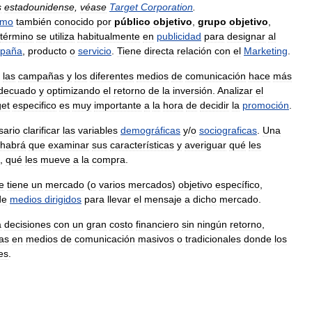
s
estadounidense
,
véase
Target
Corporation
.
smo
también
conocido
por
público
objetivo
,
grupo
objetivo
,
término
se
utiliza
habitualmente
en
publicidad
para
designar
al
paña
,
producto
o
servicio
.
Tiene
directa
relación
con
el
Marketing
.
las
campañas
y
los
diferentes
medios
de
comunicación
hace
más
decuado
y
optimizando
el
retorno
de
la
inversión
.
Analizar
el
get
especifico
es
muy
importante
a
la
hora
de
decidir
la
promoción
.
sario
clarificar
las
variables
demográficas
y
/
o
sociograficas
.
Una
habrá
que
examinar
sus
características
y
averiguar
qué
les
,
qué
les
mueve
a
la
compra
.
e
tiene
un
mercado
(
o
varios
mercados
)
objetivo
específico
,
de
medios
dirigidos
para
llevar
el
mensaje
a
dicho
mercado
.
a
decisiones
con
un
gran
costo
financiero
sin
ningún
retorno
,
ias
en
medios
de
comunicación
masivos
o
tradicionales
donde
los
es
.