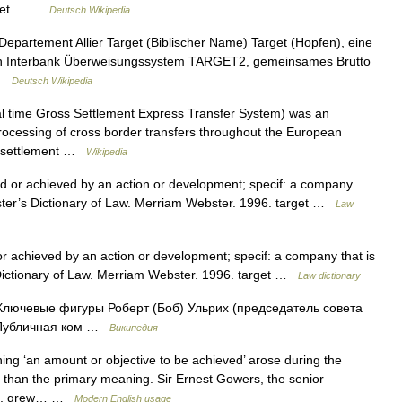
arget… …
Deutsch Wikipedia
m Departement Allier Target (Biblischer Name) Target (Hopfen), eine
in Interbank Überweisungssystem TARGET2, gemeinsames Brutto
 …
Deutsch Wikipedia
time Gross Settlement Express Transfer System) was an
rocessing of cross border transfers throughout the European
ss settlement …
Wikipedia
ted or achieved by an action or development; specif: a company
bster’s Dictionary of Law. Merriam Webster. 1996. target …
Law
 or achieved by an action or development; specif: a company that is
Dictionary of Law. Merriam Webster. 1996. target …
Law dictionary
Ключевые фигуры Роберт (Боб) Ульрих (председатель совета
 Публичная ком …
Википедия
ing ‘an amount or objective to be achieved’ arose during the
han the primary meaning. Sir Ernest Gowers, the senior
uage, grew… …
Modern English usage