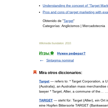
Understanding
the
concept
of
“
Target
Mark
Pros
and
cons
of
target
marketing
with
exa
Obtenido
de
"
Target
"
Categorías:
Anglicismos
|
Mercadotecnia
Wikimedia
foundation
.
2010
.
Игры ⚽
Нужен реферат?
Sintagma nominal
Mira otros diccionarios:
Target
— refers to: * Target Corporation, a U
(Australia), an Australian mass merchandise 
lawyer * Target, Allier, a commune of the…
TARGET
— steht für: Target (Allier), ein Or
eine Hopfen Bittersorte TARGET (Bankwese