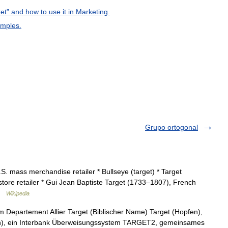
et
”
and
how
to
use
it
in
Marketing
.
mples
.
Grupo ortogonal
.S. mass merchandise retailer * Bullseye (target) * Target
store retailer * Gui Jean Baptiste Target (1733–1807), French
 …
Wikipedia
t im Departement Allier Target (Biblischer Name) Target (Hopfen),
n), ein Interbank Überweisungssystem TARGET2, gemeinsames