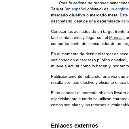
Para
la
cadena
de
grandes
almacene
Target
(
en
español
objetivo
)
es
un
anglici
mercado
objetivo
o
mercado
meta
.
Este
destinatario
ideal
de
una
determinada
cam
Conocer
las
actitudes
de
un
target
frente
a
fácil
contactarlos
y
llegar
con
el
Mensaje
a
comportamiento
del
consumidor
de
un
tar
En
el
momento
de
definir
el
target
es
nece
vez
conocido
el
target
(
o
público
objetivo
),
mueve
a
actuar
como
lo
hacen
y
,
por
tanto
Publicitariamente
hablando
,
una
vez
que
s
resulta
ser
más
efectivo
y
eficiente
el
uso
El
no
conocer
el
mercado
objetivo
llevara
especialmente
cuando
se
utilizan
estrateg
costos
son
altos
y
los
retornos
cuestionabl
Enlaces
externos