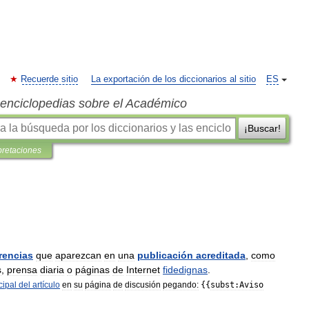
Recuerde sitio
La exportación de los diccionarios al sitio
ES
s enciclopedias sobre el Académico
¡Buscar!
pretaciones
rencias
que
aparezcan
en
una
publicación
acreditada
,
como
s
,
prensa
diaria
o
páginas
de
Internet
fidedignas
.
cipal
del
artículo
en
su
página
de
discusión
pegando:
{{
subst:Aviso