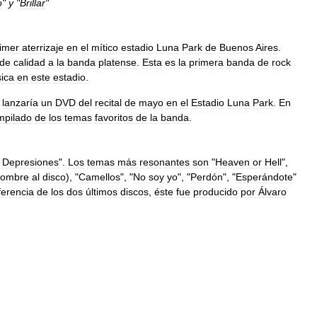
o
"
y
"
Brillar
"
imer
aterrizaje
en
el
mítico
estadio
Luna
Park
de
Buenos
Aires
.
de
calidad
a
la
banda
platense
.
Esta
es
la
primera
banda
de
rock
ica
en
este
estadio
.
lanzaría
un
DVD
del
recital
de
mayo
en
el
Estadio
Luna
Park
.
En
mpilado
de
los
temas
favoritos
de
la
banda
.
Depresiones
".
Los
temas
más
resonantes
son
"
Heaven
or
Hell
",
nombre
al
disco
), "
Camellos
", "
No
soy
yo
", "
Perdón
", "
Esperándote
"
ferencia
de
los
dos
últimos
discos
,
éste
fue
producido
por
Álvaro