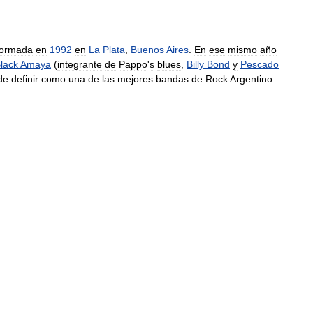
formada
en
1992
en
La
Plata
,
Buenos
Aires
.
En
ese
mismo
año
lack
Amaya
(
integrante
de
Pappo
'
s
blues
,
Billy
Bond
y
Pescado
de
definir
como
una
de
las
mejores
bandas
de
Rock
Argentino
.