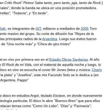
an
Critic
Rock
"
Pintos
/
Sabe
tanto
,
pero
tanto
,
jaja
,
tanto
de
Rock
.
)
males
",
donde
la
banda
se
ubica
en
una
posición
prometedora
.
rellas
", "
Todavía
",
y
"
Es
tarde
"
.
Toth
,
ex
integrantes
de
GIT
,
editaron
a
mediados
de
2005
Toro
ento
masivo
del
grupo
.
Su
corte
de
difusión
fue
"
Reyes
de
la
las
principales
radios
de
la
Argentina
.
Luego
sus
éxitos
fueron
s
de
"
Una
noche
más
"
y
"
Chica
de
ojos
tristes
"
al
en
vivo
por
primera
vez
en
el
Estadio
Obras
Sanitarias
.
Al
año
o
El
Rock
de
mi
Vida
,
con
el
material
de
aquella
noche
y
luego
,
lo
disco
en
vivo
se
escucha
el
cover
Mr
Jones
(
letra
y
música:
Charly
la
plata
"
y
"
Josefina
",
este
mix
Facundo
Soto
se
lo
dedica
a
(
en
Argentina
,
Pappo
"
to
disco
en
estudios
Argot
,
titulado
Esclavo
,
en
donde
nuevamente
deología
particular
,
El
disco
lo
abre
"
Buenos
Aires
"
que
para
ellos
estacan
temas
como
"
Como
Un
Lobo
", "
Días
"
y
"
Farmacia
"
;