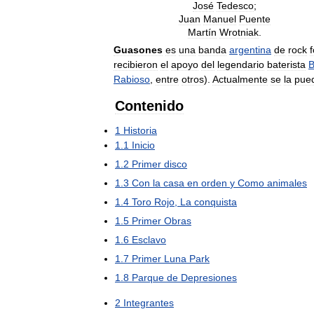
José
Tedesco
;
Juan
Manuel
Puente
Martín
Wrotniak
.
Guasones
es
una
banda
argentina
de
rock
recibieron
el
apoyo
del
legendario
baterista
B
Rabioso
,
entre
otros
).
Actualmente
se
la
pue
Contenido
1
Historia
1
.
1
Inicio
1
.
2
Primer
disco
1
.
3
Con
la
casa
en
orden
y
Como
animales
1
.
4
Toro
Rojo
,
La
conquista
1
.
5
Primer
Obras
1
.
6
Esclavo
1
.
7
Primer
Luna
Park
1
.
8
Parque
de
Depresiones
2
Integrantes