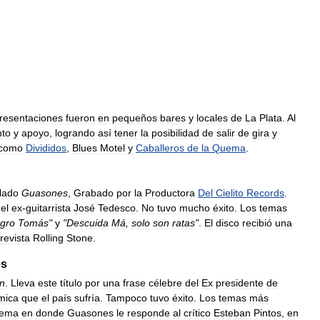
resentaciones
fueron
en
pequeños
bares
y
locales
de
La
Plata
.
Al
nto
y
apoyo
,
logrando
así
tener
la
posibilidad
de
salir
de
gira
y
como
Divididos
,
Blues
Motel
y
Caballeros
de
la
Quema
.
ulado
Guasones
,
Grabado
por
la
Productora
Del
Cielito
Records
.
el
ex
-
guitarrista
José
Tedesco
.
No
tuvo
mucho
éxito
.
Los
temas
gro
Tomás
"
y
"
Descuida
Má
,
solo
son
ratas
"
.
El
disco
recibió
una
revista
Rolling
Stone
.
es
n
.
Lleva
este
título
por
una
frase
célebre
del
Ex
presidente
de
mica
que
el
país
sufría
.
Tampoco
tuvo
éxito
.
Los
temas
más
tema
en
donde
Guasones
le
responde
al
crítico
Esteban
Pintos
,
en