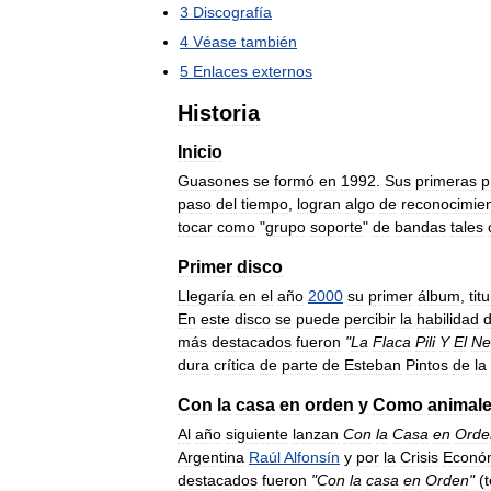
3
Discografía
4
Véase
también
5
Enlaces
externos
Historia
Inicio
Guasones
se
formó
en
1992
.
Sus
primeras
p
paso
del
tiempo
,
logran
algo
de
reconocimie
tocar
como
"
grupo
soporte
"
de
bandas
tales
Primer
disco
Llegaría
en
el
año
2000
su
primer
álbum
,
tit
En
este
disco
se
puede
percibir
la
habilidad
d
más
destacados
fueron
"
La
Flaca
Pili
Y
El
Ne
dura
crítica
de
parte
de
Esteban
Pintos
de
la
Con
la
casa
en
orden
y
Como
animal
Al
año
siguiente
lanzan
Con
la
Casa
en
Orde
Argentina
Raúl
Alfonsín
y
por
la
Crisis
Econó
destacados
fueron
"
Con
la
casa
en
Orden
"
(