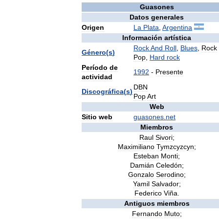
Guasones
Datos
generales
Origen
La
Plata
,
Argentina
Información
artística
Rock
And
Roll
,
Blues
,
Rock
Género
(
s
)
Pop
,
Hard
rock
Período
de
1992
-
Presente
actividad
DBN
Discográfica
(
s
)
Pop
Art
Web
Sitio
web
guasones
.
net
Miembros
Raul
Sivori
;
Maximiliano
Tymzcyzcyn
;
Esteban
Monti
;
Damián
Celedón
;
Gonzalo
Serodino
;
Yamil
Salvador
;
Federico
Viña
.
Antiguos
miembros
Fernando
Muto
;