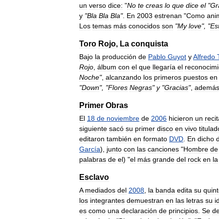
un
verso
dice:
"
No
te
creas
lo
que
dice
el
"
Gr
y
"
Bla
Bla
Bla
"
.
En
2003
estrenan
"
Como
ani
Los
temas
más
conocidos
son
"
My
love
", "
Est
Toro
Rojo
,
La
conquista
Bajo
la
producción
de
Pablo
Guyot
y
Alfredo
Rojo
,
álbum
con
el
que
llegaría
el
reconocimi
Noche
"
,
alcanzando
los
primeros
puestos
en
"
Down
", "
Flores
Negras
"
y
"
Gracias
"
,
ademá
Primer
Obras
El
18
de
noviembre
de
2006
hicieron
un
recit
siguiente
sacó
su
primer
disco
en
vivo
titulad
editaron
también
en
formato
DVD
.
En
dicho
García
),
junto
con
las
canciones
"
Hombre
de
palabras
de
el
) "
el
más
grande
del
rock
en
la
Esclavo
A
mediados
del
2008
,
la
banda
edita
su
quin
los
integrantes
demuestran
en
las
letras
su
i
es
como
una
declaración
de
principios
.
Se
d