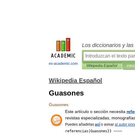
Los diccionarios y la
es-academic.com
Wikipedia Español
inter
Wikipedia Español
Guasones
Guasones
Este
artículo
o
sección
necesita
refe
revistas
especializadas
,
monografía
Puedes
añadirlas
así
o
avisar
al
autor
prin
referencias
|
Guasones
}} ~~~~