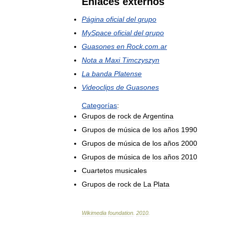
Enlaces
externos
Página
oficial
del
grupo
MySpace
oficial
del
grupo
Guasones
en
Rock
.
com
.
ar
Nota
a
Maxi
Timczyszyn
La
banda
Platense
Videoclips
de
Guasones
Categorías
:
Grupos
de
rock
de
Argentina
Grupos
de
música
de
los
años
1990
Grupos
de
música
de
los
años
2000
Grupos
de
música
de
los
años
2010
Cuartetos
musicales
Grupos
de
rock
de
La
Plata
Wikimedia
foundation
.
2010
.