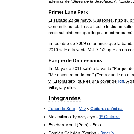
además
de
"
Blues
de
la
desolación
", "
Esclav
Primer
Luna
Park
El
sábado
23
de
mayo
,
Guasones
,
hizo
su
pr
Con
un
lleno
total
,
este
hecho
le
dio
un
salto
nacional
platense
que
llegó
a
mostrar
su
mús
En
octubre
de
2009
se
anunció
que
la
banda
2010
sale
a
la
venta
Vol
.
7
1
/
2
,
que
es
un
co
Parque
de
Depresiones
En
Mayo
de
2011
salió
a
la
venta
"
Parque
de
"
Me
estas
tratando
mal
" (
Tema
que
le
da
el
y
"
El
forastero
"
que
es
una
cover
de
Riff
.
A
di
Villagra
y
ellos
.
Integrantes
Facundo
Soto
-
Voz
y
Guitarra
acústica
Maximiliano
Tymzcyzcyn
-
1º
Guitarra
Esteban
Monti
(
Pato
) -
Bajo
Damián
Celedón
(
Starky
) -
Batería