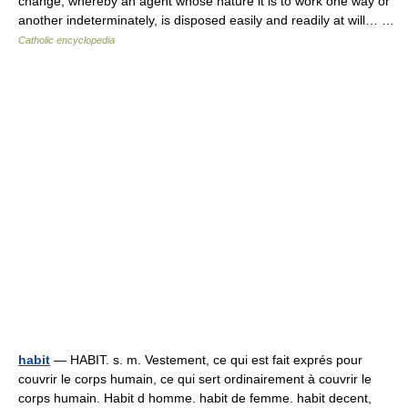
change, whereby an agent whose nature it is to work one way or
another indeterminately, is disposed easily and readily at will… …
Catholic encyclopedia
habit
— HABIT. s. m. Vestement, ce qui est fait exprés pour
couvrir le corps humain, ce qui sert ordinairement à couvrir le
corps humain. Habit d homme. habit de femme. habit decent,