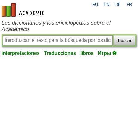
RU
EN
DE
FR
es-academic.com
Los diccionarios y las enciclopedias sobre el
Académico
¡Buscar!
interpretaciones
Traducciones
libros
Игры ⚽