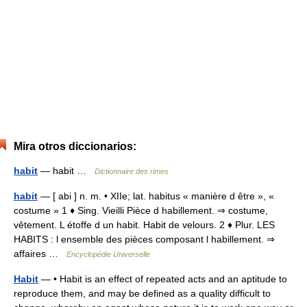
Mira otros diccionarios:
habit
— habit …
Dictionnaire des rimes
habit
— [ abi ] n. m. • XIIe; lat. habitus « manière d être », «
costume » 1 ♦ Sing. Vieilli Pièce d habillement. ⇒ costume,
vêtement. L étoffe d un habit. Habit de velours. 2 ♦ Plur. LES
HABITS : l ensemble des pièces composant l habillement. ⇒
affaires …
Encyclopédie Universelle
Habit
— • Habit is an effect of repeated acts and an aptitude to
reproduce them, and may be defined as a quality difficult to