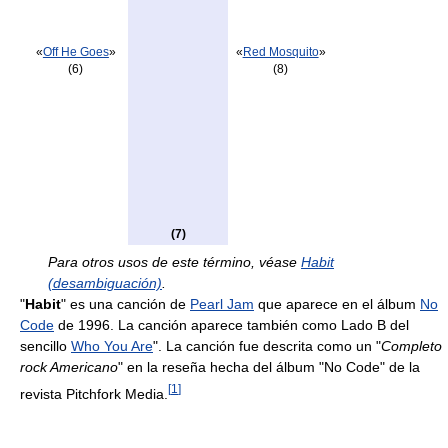
«
Off He Goes
»
«
Red Mosquito
»
(6)
(8)
(7)
Para otros usos de este término, véase
Habit
(desambiguación)
.
"
Habit
" es una canción de
Pearl Jam
que aparece en el álbum
No
Code
de 1996. La canción aparece también como Lado B del
sencillo
Who You Are
". La canción fue descrita como un "
Completo
rock Americano
" en la reseña hecha del álbum "No Code" de la
[
1
]
revista Pitchfork Media.