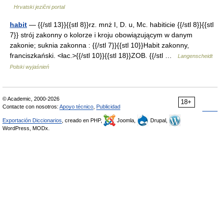
Hrvatski jezični portal
habit
— {{/stl 13}}{{stl 8}}rz. mnż I, D. u, Mc. habiticie {{/stl 8}}{{stl
7}} strój zakonny o kolorze i kroju obowiązującym w danym
zakonie; suknia zakonna : {{/stl 7}}{{stl 10}}Habit zakonny,
franciszkański. <łac.>{{/stl 10}}{{stl 18}}ZOB. {{/stl …
Langenscheidt
Polski wyjaśnień
© Academic, 2000-2026
18+
Contacte con nosotros:
Apoyo técnico
,
Publicidad
Exportación Diccionarios
, creado en PHP,
Joomla,
Drupal,
WordPress, MODx.