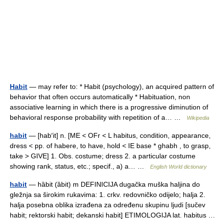
Habit
— may refer to: * Habit (psychology), an acquired pattern of
behavior that often occurs automatically * Habituation, non
associative learning in which there is a progressive diminution of
behavioral response probability with repetition of a… …
Wikipedia
habit
— [hab′it] n. [ME < OFr < L habitus, condition, appearance,
dress < pp. of habere, to have, hold < IE base * ghabh , to grasp,
take > GIVE] 1. Obs. costume; dress 2. a particular costume
showing rank, status, etc.; specif., a) a… …
English World dictionary
habit
— hȁbit (ȁbit) m DEFINICIJA dugačka muška haljina do
gležnja sa širokim rukavima: 1. crkv. redovničko odijelo; halja 2.
halja posebna oblika izrađena za određenu skupinu ljudi [sučev
habit; rektorski habit; dekanski habit] ETIMOLOGIJA lat. habitus …