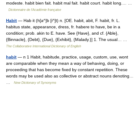
modeste. habit bien fait. habit mal fait. habit court. habit long.… …
Dictionnaire de l'Académie française
Habit
— Hab it (h[a^]b [i^]t) n. [OE. habit, abit, F. habit, fr. L.
habitus state, appearance, dress, fr. habere to have, be in a
condition; prob. akin to E. have. See {Have}, and cf. {Able},
{Binnacle}, {Debt}, {Due}, {Exhibit}, {Malady.}] 1. The usual… …
The Collaborative International Dictionary of English
habit
— n 1 Habit, habitude, practice, usage, custom, use, wont
are comparable when they mean a way of behaving, doing, or
proceeding that has become fixed by constant repetition. These
words may be used also as collective or abstract nouns denoting…
…
New Dictionary of Synonyms