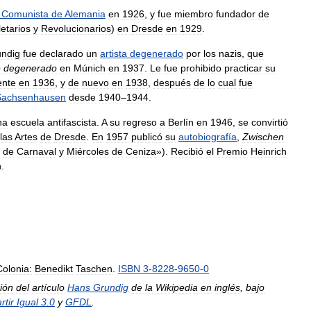
Comunista
de
Alemania
en
1926
,
y
fue
miembro
fundador
de
letarios
y
Revolucionarios
)
en
Dresde
en
1929
.
ndig
fue
declarado
un
artista
degenerado
por
los
nazis
,
que
e
degenerado
en
Múnich
en
1937
.
Le
fue
prohibido
practicar
su
ente
en
1936
,
y
de
nuevo
en
1938
,
después
de
lo
cual
fue
Sachsenhausen
desde
1940
–
1944
.
na
escuela
antifascista
.
A
su
regreso
a
Berlín
en
1946
,
se
convirtió
las
Artes
de
Dresde
.
En
1957
publicó
su
autobiografía
,
Zwischen
de
Carnaval
y
Miércoles
de
Ceniza
»).
Recibió
el
Premio
Heinrich
n
.
Colonia:
Benedikt
Taschen
.
ISBN
3
-
8228
-
9650
-
0
ión
del
artículo
Hans
Grundig
de
la
Wikipedia
en
inglés
,
bajo
tir
Igual
3
.
0
y
GFDL
.