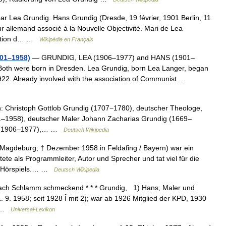
r Lea Grundig. Hans Grundig (Dresde, 19 février, 1901 Berlin, 11
r allemand associé à la Nouvelle Objectivité. Mari de Lea
ration d… …
Wikipédia en Français
01–1958)
— GRUNDIG, LEA (1906–1977) and HANS (1901–
 Both were born in Dresden. Lea Grundig, born Lea Langer, began
1922. Already involved with the association of Communist …
: Christoph Gottlob Grundig (1707−1780), deutscher Theologe,
1–1958), deutscher Maler Johann Zacharias Grundig (1669–
ig (1906–1977),… …
Deutsch Wikipedia
 Magdeburg; † Dezember 1958 in Feldafing / Bayern) war ein
ete als Programmleiter, Autor und Sprecher und tat viel für die
s Hörspiels.… …
Deutsch Wikipedia
nach Schlamm schmeckend * * * Grụndig, 1) Hans, Maler und
. 9. 1958; seit 1928 Ȋ mit 2); war ab 1926 Mitglied der KPD, 1930
… …
Universal-Lexikon