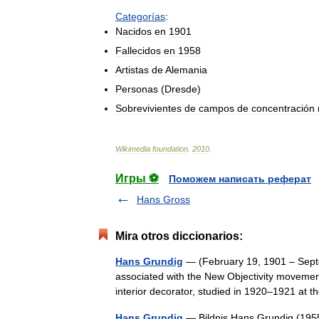
Categorías
:
Nacidos
en
1901
Fallecidos
en
1958
Artistas
de
Alemania
Personas
(
Dresde
)
Sobrevivientes
de
campos
de
concentración
Wikimedia
foundation
.
2010
.
Игры ⚽
Поможем написать реферат
Hans Gross
Mira otros diccionarios:
Hans Grundig
— (February 19, 1901 – Septe
associated with the New Objectivity movemen
interior decorator, studied in 1920–1921 a
Hans Grundig
— Bildnis Hans Grundig (19