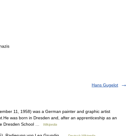
nazis
Hans Gugelot
mber 11, 1958) was a German painter and graphic artist
t.He was born in Dresden and, after an apprenticeship as an
t the Dresden School …
Wikipedia
55), Radierung von Lea Grundig …
Deutsch Wikipedia