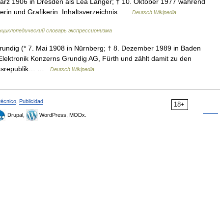
ärz 1906 in Dresden als Lea Langer; † 10. Oktober 1977 während
lerin und Grafikerin. Inhaltsverzeichnis …
Deutsch Wikipedia
нциклопедический словарь экспрессионизма
ndig (* 7. Mai 1908 in Nürnberg; † 8. Dezember 1989 in Baden
lektronik Konzerns Grundig AG, Fürth und zählt damit zu den
ndesrepublik… …
Deutsch Wikipedia
técnico
,
Publicidad
18+
Drupal,
WordPress, MODx.