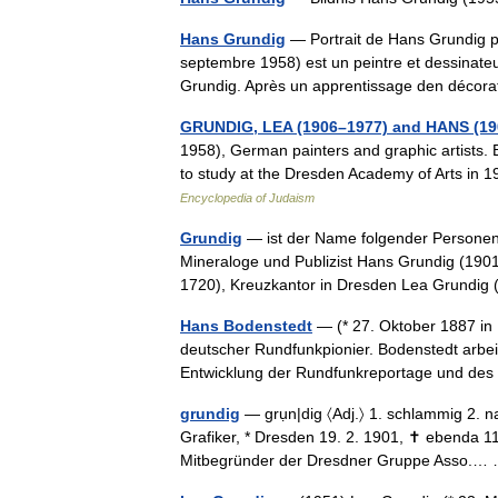
Hans Grundig
— Portrait de Hans Grundig pa
septembre 1958) est un peintre et dessinateu
Grundig. Après un apprentissage den déco
GRUNDIG, LEA (1906–1977) and HANS (19
1958), German painters and graphic artists.
to study at the Dresden Academy of Arts in 
Encyclopedia of Judaism
Grundig
— ist der Name folgender Personen
Mineraloge und Publizist Hans Grundig (190
1720), Kreuzkantor in Dresden Lea Grund
Hans Bodenstedt
— (* 27. Oktober 1887 in
deutscher Rundfunkpionier. Bodenstedt arbeit
Entwicklung der Rundfunkreportage und de
grundig
— grụn|dig 〈Adj.〉 1. schlammig 2. 
Grafiker, * Dresden 19. 2. 1901, ✝ ebenda 11
Mitbegründer der Dresdner Gruppe Asso.