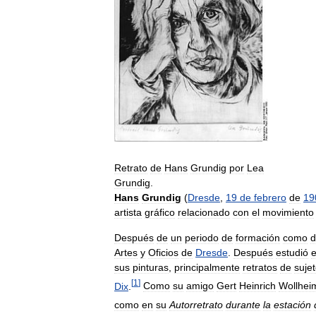
Retrato
de
Hans
Grundig
por
Lea
Grundig
.
Hans
Grundig
(
Dresde
,
19
de
febrero
de
19
artista
gráfico
relacionado
con
el
movimiento
Después
de
un
periodo
de
formación
como
d
Artes
y
Oficios
de
Dresde
.
Después
estudió
sus
pinturas
,
principalmente
retratos
de
suje
[
1
]
Dix
.
Como
su
amigo
Gert
Heinrich
Wollhei
como
en
su
Autorretrato
durante
la
estación