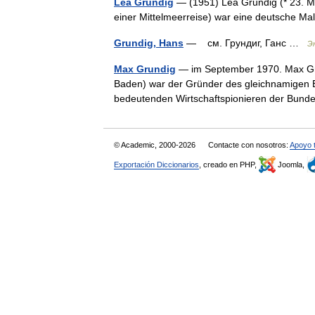
Lea Grundig
— (1951) Lea Grundig (* 23. M
einer Mittelmeerreise) war eine deutsche Ma
Grundig, Hans
— см. Грундиг, Ганс …
Э
Max Grundig
— im September 1970. Max Gru
Baden) war der Gründer des gleichnamigen E
bedeutenden Wirtschaftspionieren der Bu
© Academic, 2000-2026
Contacte con nosotros:
Apoyo 
Exportación Diccionarios
, creado en PHP,
Joomla,