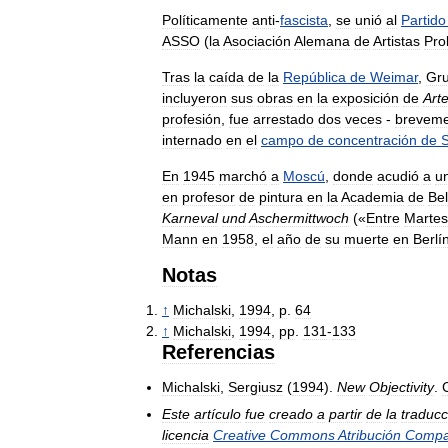
Políticamente
anti
-
fascista
,
se
unió
al
Partido
ASSO
(
la
Asociación
Alemana
de
Artistas
Pro
Tras
la
caída
de
la
República
de
Weimar
,
Gru
incluyeron
sus
obras
en
la
exposición
de
Art
profesión
,
fue
arrestado
dos
veces
-
brevem
internado
en
el
campo
de
concentración
de
En
1945
marchó
a
Moscú
,
donde
acudió
a
u
en
profesor
de
pintura
en
la
Academia
de
Bel
Karneval
und
Aschermittwoch
(«
Entre
Martes
Mann
en
1958
,
el
año
de
su
muerte
en
Berlí
Notas
↑
Michalski
,
1994
,
p
.
64
↑
Michalski
,
1994
,
pp
.
131
-
133
Referencias
Michalski
,
Sergiusz
(
1994
).
New
Objectivity
.
Este
artículo
fue
creado
a
partir
de
la
traducc
licencia
Creative
Commons
Atribución
Compar