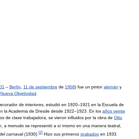
01
–
Berlín
,
11
de
septiembre
de
1958
)
fue
un
pintor
alemán
y
Nueva
Objetividad
.
ecorador
de
interiores
,
estudió
en
1920
–
1921
en
la
Escuela
de
en
la
Academia
de
Dresde
desde
1922
–
1923
.
En
los
años
veinte
tos
de
clase
trabajadora
,
se
vieron
influidos
por
la
obra
de
Otto
m
,
a
menudo
se
representó
a
sí
mismo
en
una
manera
teatral
,
[
2
]
del
carnaval
(
1930
).
Hizo
sus
primeros
grabados
en
1933
.