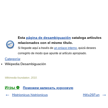
Esta
página de desambiguación
cataloga artículos
relacionados con el mismo título.
Si llegaste aquí a través de
un enlace interno
, quizá desees
corregirlo de modo que apunte al artículo apropiado.
Categoría
:
Wikipedia:Desambiguación
Wikimedia foundation
.
2010
.
Игры ⚽
Поможем написать курсовую
Histrionicus histrionicus
Hit\x26Fun