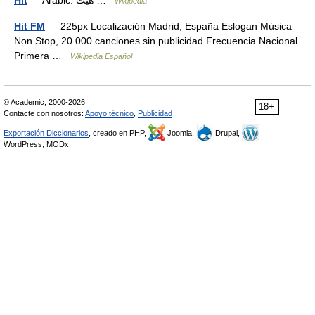
Hīt
— Arabic: هيت‎ …
Wikipedia
Hit FM
— 225px Localización Madrid, España Eslogan Música
Non Stop, 20.000 canciones sin publicidad Frecuencia Nacional
Primera …
Wikipedia Español
© Academic, 2000-2026
18+
Contacte con nosotros:
Apoyo técnico
,
Publicidad
Exportación Diccionarios
, creado en PHP,
Joomla,
Drupal,
WordPress, MODx.