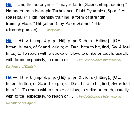
Hit
— and the acronym HIT may refer to:;Science/Engineering *
Homogeneous Isotropic Turbulence, Fluid Dynamics ;Sport * Hit
(baseball) * High intensity training, a form of strength
training;Music * Hit (album), by Peter Gabriel * Hits
(disambiguation) …
Wikipedia
Hit
— Hit, v. t. [imp. & p. p. {Hit}; p. pr. & vb. n. {Hitting}.] [OE.
hitten, hutten, of Scand. origin; cf. Dan. hitte to hit, find, Sw. & Icel.
hitta.] 1. To reach with a stroke or blow; to strike or touch, usually
with force; especially, to reach or …
The Collaborative International
Dictionary of English
Hit
— Hit, v. t. [imp. & p. p. {Hit}; p. pr. & vb. n. {Hitting}.] [OE.
hitten, hutten, of Scand. origin; cf. Dan. hitte to hit, find, Sw. & Icel.
hitta.] 1. To reach with a stroke or blow; to strike or touch, usually
with force; especially, to reach or …
The Collaborative International
Dictionary of English