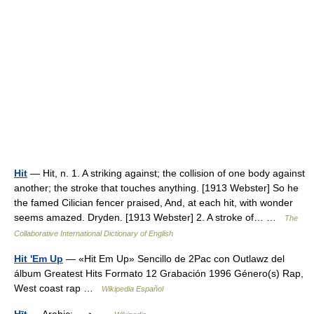
Hit
— Hit, n. 1. A striking against; the collision of one body against
another; the stroke that touches anything. [1913 Webster] So he
the famed Cilician fencer praised, And, at each hit, with wonder
seems amazed. Dryden. [1913 Webster] 2. A stroke of… …
The
Collaborative International Dictionary of English
Hit 'Em Up
— «Hit Em Up» Sencillo de 2Pac con Outlawz del
álbum Greatest Hits Formato 12 Grabación 1996 Género(s) Rap,
West coast rap …
Wikipedia Español