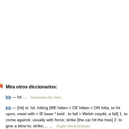
Mira otros diccionarios:
hit
— hit …
Dictionnaire des rimes
hit
— [hit] vt. hit, hitting [ME hitten < OE hittan < ON hitta, to hit
upon, meet with < IE base * keid , to fall > Welsh cwydd, a fall] 1. to
come against, usually with force; strike [the car hit the tree] 2. to
give a blow to; strike;… …
English World dictionary