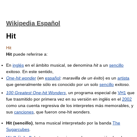
Wikipedia Español
Hit
Hit
Hit
puede referirse a:
En
inglés
en el ámbito musical, se denomina
hit
a un
sencillo
exitoso. En este sentido,
One-hit wonder
(en
español
:
maravilla de un éxito
) es un
artista
que generalmente sólo es conocido por un solo
sencillo
exitoso.
100 Greatest One-hit Wonders
, un programa especial de
VH1
que
fue trasmitido por primera vez en su versión en inglés en el
2002
como una cuenta regresiva de los interpretes más memorables, y
sus
canciones
, que fueron one-hit wonders.
Hit (sencillo)
, tema musical interpretado por la banda
The
Sugarcubes
.