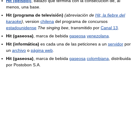
Hit (béisbol)
, batazo que termina con la consecución de, al
menos, una base.
Hit (programa de televisión)
(abreviación de
Hit, la fiebre del
karaoke
)
, version
chilena
del programa de concursos
estadounidense
The singing bee
, transmitido por
Canal 13
.
Hit (gaseosa)
, marca de bebida
gaseosa
venezolana
.
Hit (informática)
es cada una de las peticiones a un
servidor
por
un
archivo
o
página web
.
Hit (gaseosa)
, marca de bebida
gaseosa
colombiana
, distribuida
por Postobon S.A.