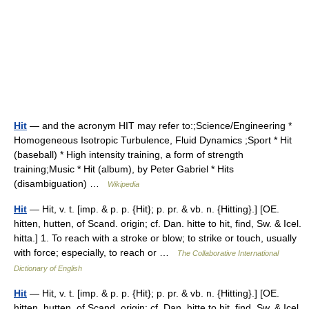
Hit
— and the acronym HIT may refer to:;Science/Engineering *
Homogeneous Isotropic Turbulence, Fluid Dynamics ;Sport * Hit
(baseball) * High intensity training, a form of strength
training;Music * Hit (album), by Peter Gabriel * Hits
(disambiguation) …
Wikipedia
Hit
— Hit, v. t. [imp. & p. p. {Hit}; p. pr. & vb. n. {Hitting}.] [OE.
hitten, hutten, of Scand. origin; cf. Dan. hitte to hit, find, Sw. & Icel.
hitta.] 1. To reach with a stroke or blow; to strike or touch, usually
with force; especially, to reach or …
The Collaborative International
Dictionary of English
Hit
— Hit, v. t. [imp. & p. p. {Hit}; p. pr. & vb. n. {Hitting}.] [OE.
hitten, hutten, of Scand. origin; cf. Dan. hitte to hit, find, Sw. & Icel.