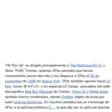
"Hit 'Em Up" va dirigido principalmente a
The Notorious B.I.G.
y
Sean "Puffy" Combs, quienes 2Pac pensaba que tenían
conocimiento previo del robo y los disparos a 2Pac el
30 de
noviembre
de
1994
en
Nueva York
. 2Pac también apuntó hacia
Lil'
Kim
, Junior M.A.F.I.A., y en especial Lil' Cease, asociados del sello
discográfico
Bad Boy Records
de Combs.
Chino XL
y
Mobb Deep
también fueron nombrados, siendo
Prodigy
objeto de burla por
sufrir
anemia falciforme
. En muchos sentidos fue un homenaje de
2Pac a la película británica
If....
, la que dijo ser su película favorita.