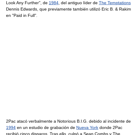
Look Any Further", de
1984
, del antiguo líder de
The Temptations
Dennis Edwards, que previamente también utilizó Eric B. & Rakim
en "Paid in Full".
2Pac atacó verbalmente a Notorious B.I.G. debido al incidente de
1994
en un estudio de grabación de
Nueva York
donde 2Pac
recibió cinco disparos. Tras ello, culpó a Sean Combs y The