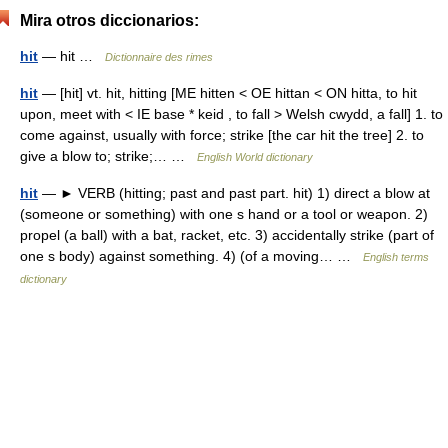
Mira otros diccionarios:
hit
— hit …
Dictionnaire des rimes
hit
— [hit] vt. hit, hitting [ME hitten < OE hittan < ON hitta, to hit
upon, meet with < IE base * keid , to fall > Welsh cwydd, a fall] 1. to
come against, usually with force; strike [the car hit the tree] 2. to
give a blow to; strike;… …
English World dictionary
hit
— ► VERB (hitting; past and past part. hit) 1) direct a blow at
(someone or something) with one s hand or a tool or weapon. 2)
propel (a ball) with a bat, racket, etc. 3) accidentally strike (part of
one s body) against something. 4) (of a moving… …
English terms
dictionary