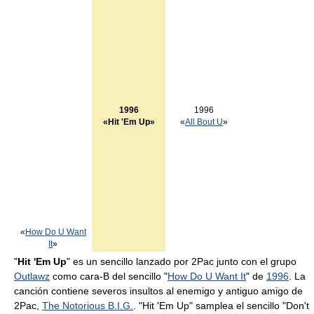
1996
1996
«Hit 'Em Up»
«
All Bout U
»
«
How Do U Want
It
»
"
Hit 'Em Up
" es un sencillo lanzado por 2Pac junto con el grupo
Outlawz
como cara-B del sencillo "
How Do U Want It
" de
1996
. La
canción contiene severos insultos al enemigo y antiguo amigo de
2Pac,
The Notorious B.I.G.
. "Hit 'Em Up" samplea el sencillo "Don't