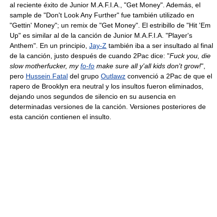
al reciente éxito de Junior M.A.F.I.A., "Get Money". Además, el
sample de "Don't Look Any Further" fue también utilizado en
"Gettin' Money"; un remix de "Get Money". El estribillo de "Hit 'Em
Up" es similar al de la canción de Junior M.A.F.I.A. "Player's
Anthem". En un principio,
Jay-Z
también iba a ser insultado al final
de la canción, justo después de cuando 2Pac dice: "
Fuck you, die
slow motherfucker, my
fo-fo
make sure all y'all kids don't grow!
",
pero
Hussein Fatal
del grupo
Outlawz
convenció a 2Pac de que el
rapero de Brooklyn era neutral y los insultos fueron eliminados,
dejando unos segundos de silencio en su ausencia en
determinadas versiones de la canción. Versiones posteriores de
esta canción contienen el insulto.