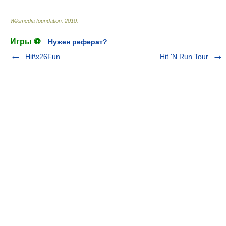
Wikimedia foundation
.
2010
.
Игры ⚽
Нужен реферат?
Hit\x26Fun
Hit 'N Run Tour