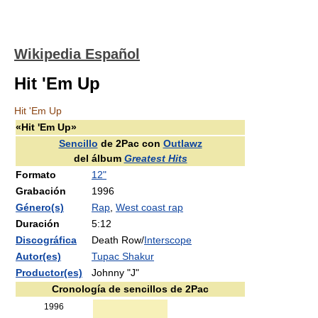
Wikipedia Español
Hit 'Em Up
Hit 'Em Up
«Hit 'Em Up»
Sencillo
de 2Pac con
Outlawz
del álbum
Greatest Hits
Formato
12"
Grabación
1996
Género(s)
Rap
,
West coast rap
Duración
5:12
Discográfica
Death Row/
Interscope
Autor(es)
Tupac Shakur
Productor(es)
Johnny "J"
Cronología de sencillos de 2Pac
1996