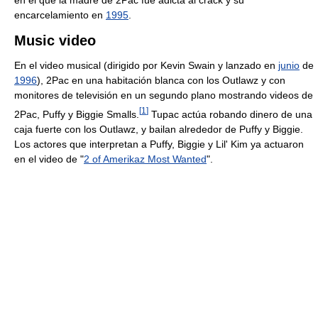
en el que la madre de 2Pac fue adicta al crack y su
encarcelamiento en
1995
.
Music video
En el video musical (dirigido por Kevin Swain y lanzado en
junio
de
1996
), 2Pac en una habitación blanca con los Outlawz y con
monitores de televisión en un segundo plano mostrando videos de
[
1
]
2Pac, Puffy y Biggie Smalls.
Tupac actúa robando dinero de una
caja fuerte con los Outlawz, y bailan alrededor de Puffy y Biggie.
Los actores que interpretan a Puffy, Biggie y Lil' Kim ya actuaron
en el video de "
2 of Amerikaz Most Wanted
".