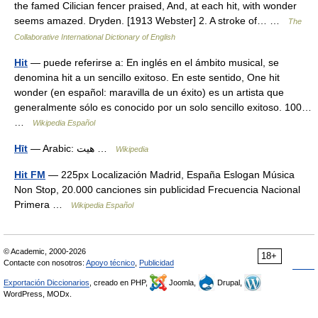
the famed Cilician fencer praised, And, at each hit, with wonder
seems amazed. Dryden. [1913 Webster] 2. A stroke of… …
The
Collaborative International Dictionary of English
Hit
— puede referirse a: En inglés en el ámbito musical, se
denomina hit a un sencillo exitoso. En este sentido, One hit
wonder (en español: maravilla de un éxito) es un artista que
generalmente sólo es conocido por un solo sencillo exitoso. 100…
…
Wikipedia Español
Hīt
— Arabic: هيت‎ …
Wikipedia
Hit FM
— 225px Localización Madrid, España Eslogan Música
Non Stop, 20.000 canciones sin publicidad Frecuencia Nacional
Primera …
Wikipedia Español
© Academic, 2000-2026
18+
Contacte con nosotros:
Apoyo técnico
,
Publicidad
Exportación Diccionarios
, creado en PHP,
Joomla,
Drupal,
WordPress, MODx.