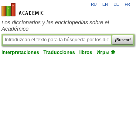
RU
EN
DE
FR
es-academic.com
Los diccionarios y las enciclopedias sobre el
Académico
¡Buscar!
interpretaciones
Traducciones
libros
Игры ⚽