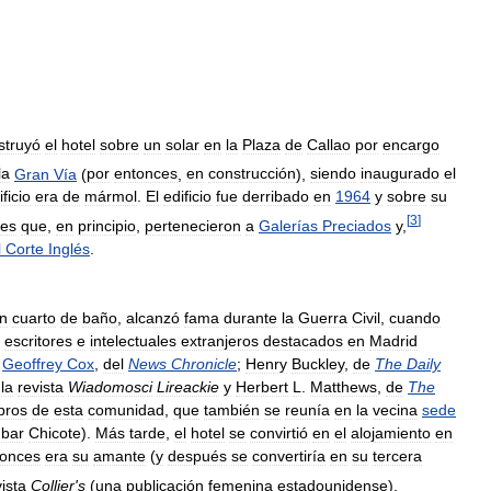
struyó
el
hotel
sobre
un
solar
en
la
Plaza
de
Callao
por
encargo
la
Gran
Vía
(
por
entonces
,
en
construcción
),
siendo
inaugurado
el
ificio
era
de
mármol
.
El
edificio
fue
derribado
en
1964
y
sobre
su
[
3
]
es
que
,
en
principio
,
pertenecieron
a
Galerías
Preciados
y
,
l
Corte
Inglés
.
n
cuarto
de
baño
,
alcanzó
fama
durante
la
Guerra
Civil
,
cuando
,
escritores
e
intelectuales
extranjeros
destacados
en
Madrid
;
Geoffrey
Cox
,
del
News
Chronicle
;
Henry
Buckley
,
de
The
Daily
la
revista
Wiadomosci
Lireackie
y
Herbert
L
.
Matthews
,
de
The
bros
de
esta
comunidad
,
que
también
se
reunía
en
la
vecina
sede
bar
Chicote
).
Más
tarde
,
el
hotel
se
convirtió
en
el
alojamiento
en
tonces
era
su
amante
(
y
después
se
convertiría
en
su
tercera
ista
Collier
'
s
(
una
publicación
femenina
estadounidense
),