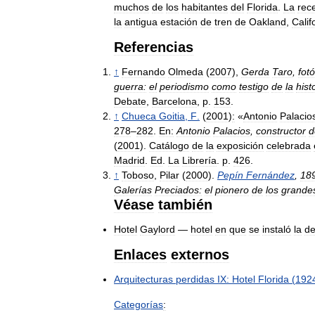
muchos
de
los
habitantes
del
Florida
.
La
rec
la
antigua
estación
de
tren
de
Oakland
,
Calif
Referencias
↑
Fernando
Olmeda
(
2007
),
Gerda
Taro
,
fot
guerra:
el
periodismo
como
testigo
de
la
hist
Debate
,
Barcelona
,
p
.
153
.
↑
Chueca
Goitia
,
F
.
(
2001
)
:
«
Antonio
Palacio
278
–
282
.
En:
Antonio
Palacios
,
constructor
d
(
2001
).
Catálogo
de
la
exposición
celebrada
Madrid
.
Ed
.
La
Librería
.
p
.
426
.
↑
Toboso
,
Pilar
(
2000
).
Pepín
Fernández
,
18
Galerías
Preciados:
el
pionero
de
los
grande
Véase
también
Hotel
Gaylord
—
hotel
en
que
se
instaló
la
de
Enlaces
externos
Arquitecturas
perdidas
IX:
Hotel
Florida
(
192
Categorías
: