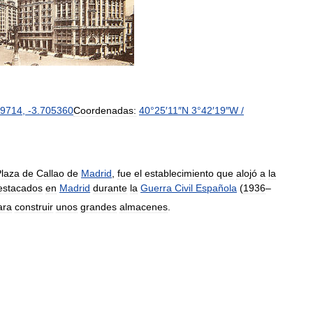
9714
,
-
3
.
705360
Coordenadas:
40
°
25
′
11
″
N
3
°
42
′
19
″
W
/
laza
de
Callao
de
Madrid
,
fue
el
establecimiento
que
alojó
a
la
estacados
en
Madrid
durante
la
Guerra
Civil
Española
(
1936
–
ara
construir
unos
grandes
almacenes
.