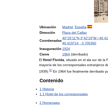
Ubicación
Madrid
,
España
Dirección
Plaza
del
Callao
40
°
25
′
11
″
N
3
°
42
′
19
″
W
/
40
.
41
Coordenadas
40
.
419714
,
-
3
.
705360
Inauguración
1924
Cierre
1964
(
derribado
)
El
Hotel
Florida
,
situado
en
el
ala
sur
de
la
P
mayoría
de
los
corresponsales
extranjeros
d
[
1
]
1939
).
En
1964
fue
finalmente
derribado
p
Contenido
1
Historia
1
.
1
Hotel
de
los
corresponsales
2
Homenajes