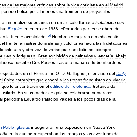
nas
de
las
mejores
crónicas
sobre
la
vida
cotidiana
en
el
Madrid
periodo
bélico
por
al
menos
una
treintena
de
proyectiles
.
a
e
inmortalizó
su
estancia
en
un
artículo
llamado
Habitación
con
ista
Esquire
en
enero
de
1938:
«
Por
todas
partes
se
abren
de
[
5
]
ean
la
fuente
acristalada
.
Hombres
y
mujeres
a
medio
vestir
del
frente
,
arrastrando
maletas
y
colchones
hacia
las
habitaciones
do
sale
una
y
otra
vez
de
varias
puertas
distintas
,
siempre
e
ríen
o
lloriquean
.
Gran
exhibición
de
peinados
y
lencería
.
Abajo
,
ilados
»,
escribió
Dos
Passos
tras
una
mañana
de
bombardeos
.
hospedados
en
el
Florida
fue
O
.
D
.
Gallagher
,
el
enviado
del
Daily
el
único
extranjero
que
esperó
a
las
tropas
franquistas
en
Madrid
.
s
que
lo
encontraron
en
el
edificio
de
Telefónica
,
tratando
de
fusilarlo
.
En
su
comedor
de
gala
se
celebraron
numerosos
al
periodista
Eduardo
Palacios
Valdés
a
los
pocos
días
de
la
n
Pablo
Iglesias
inauguraron
una
exposición
en
Nueva
York
aña
en
la
que
se
recuperaban
los
trabajos
y
las
aventuras
de