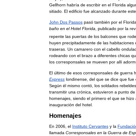
Gellhorn
habría
de
escribir
en
el
Florida
algu
sitiado
.
El
edificio
fue
alcanzado
durante
este
John
Dos
Passos
pasó
también
por
el
Florid
baño
en
el
Hotel
Florida
,
publicado
por
la
rev
repente
las
puertas
de
los
balcones
que
rod
huyen
precipitadamente
de
las
habitaciones
traseras
.
Un
camarero
con
el
cabello
ondula
rodeando
con
el
brazo
a
diferentes
chicas
qu
los
corresponsales
se
mueven
por
allí
adorm
El
último
de
esos
corresponsales
de
guerra
Express
londinense
,
del
que
se
dice
que
fue
Según
él
mismo
contó
,
los
soldados
rebelde
transmitir
una
crónica
,
estuvieron
a
punto
de
homenajes
,
siendo
el
primero
el
que
se
hizo
inauguración
del
hotel
.
Homenajes
En
2006
,
el
Instituto
Cervantes
y
la
Fundació
llamada
Corresponsales
en
la
Guerra
de
Esp