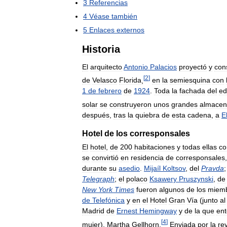
3
Referencias
4
Véase
también
5
Enlaces
externos
Historia
El
arquitecto
Antonio
Palacios
proyectó
y
con
[
2
]
de
Velasco
Florida
,
en
la
semiesquina
con
1
de
febrero
de
1924
.
Toda
la
fachada
del
ed
solar
se
construyeron
unos
grandes
almacen
después
,
tras
la
quiebra
de
esta
cadena
,
a
E
Hotel
de
los
corresponsales
El
hotel
,
de
200
habitaciones
y
todas
ellas
co
se
convirtió
en
residencia
de
corresponsales
durante
su
asedio
.
Mijaíl
Koltsov
,
del
Pravda
Telegraph
;
el
polaco
Ksawery
Pruszynski
,
de
New
York
Times
fueron
algunos
de
los
miem
de
Telefónica
y
en
el
Hotel
Gran
Vía
(
junto
al
Madrid
de
Ernest
Hemingway
y
de
la
que
en
[
4
]
mujer
),
Martha
Gellhorn
.
Enviada
por
la
rev