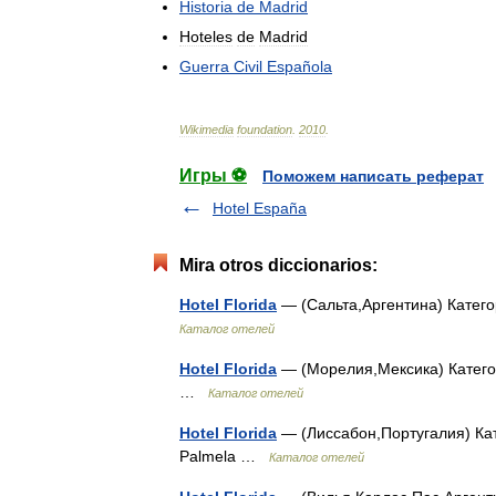
Historia
de
Madrid
Hoteles
de
Madrid
Guerra
Civil
Española
Wikimedia
foundation
.
2010
.
Игры ⚽
Поможем написать реферат
Hotel España
Mira otros diccionarios:
Hotel Florida
— (Сальта,Аргентина) Катего
Каталог отелей
Hotel Florida
— (Морелия,Мексика) Категор
…
Каталог отелей
Hotel Florida
— (Лиссабон,Португалия) Кат
Palmela …
Каталог отелей