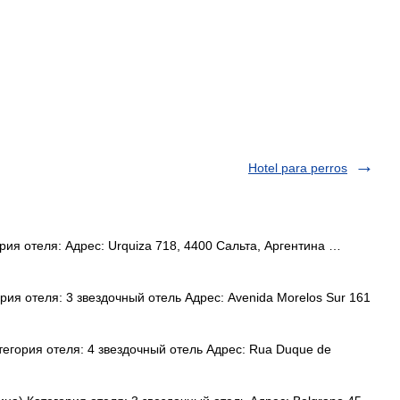
Hotel para perros
рия отеля: Адрес: Urquiza 718, 4400 Сальта, Аргентина …
ия отеля: 3 звездочный отель Адрес: Avenida Morelos Sur 161
егория отеля: 4 звездочный отель Адрес: Rua Duque de