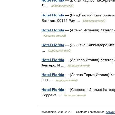
Hotel Florida
— (Вилья Карлос Пас,Аргентин
5 …
Каталог отелей
Hotel Florida
— (Рим,Италия) Категория оте
Ватикан, 00192 Рим …
Каталог отелей
Hotel Florida
— (Arteixo,Испания) Категория
Каталог отелей
Hotel Florida
— (Линьяно Саббьядоро,Италия
…
Каталог отелей
Hotel Florida
— (Альгеро,Италия) Категория
Альгеро, И …
Каталог отелей
Hotel Florida
— (Левико Терме,Италия) Кате
380 …
Каталог отелей
Hotel Florida
— (Сорренто,Италия) Категори
Соррент …
Каталог отелей
© Academic, 2000-2026
Contacte con nosotros:
Apoyo 