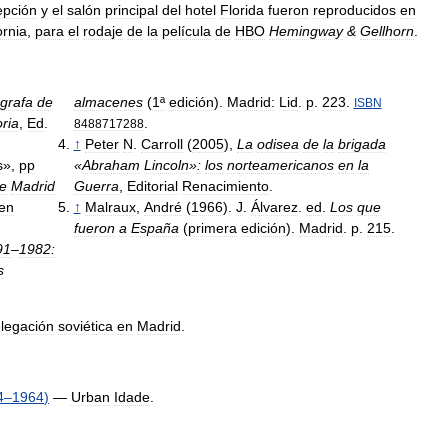
epción
y
el
salón
principal
del
hotel
Florida
fueron
reproducidos
en
ornia
,
para
el
rodaje
de
la
película
de
HBO
Hemingway
&
Gellhorn
.
ógrafa
de
almacenes
(
1ª
edición
).
Madrid:
Lid
.
p
.
223
.
ISBN
oria
,
Ed
.
.
8488717288
↑
Peter
N
.
Carroll
(
2005
),
La
odisea
de
la
brigada
s
»,
pp
«
Abraham
Lincoln
»
:
los
norteamericanos
en
la
e
Madrid
Guerra
,
Editorial
Renacimiento
.
en
↑
Malraux
,
André
(
1966
).
J
.
Álvarez
.
ed
.
Los
que
fueron
a
España
(
primera
edición
).
Madrid
.
p
.
215
.
91
–
1982:
s
legación
soviética
en
Madrid
.
4
–
1964
)
—
Urban
Idade
.