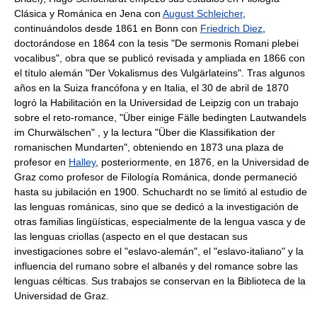
Clásica y Románica en Jena con
August Schleicher
,
continuándolos desde 1861 en Bonn con
Friedrich Diez
,
doctorándose en 1864 con la tesis "De sermonis Romani plebei
vocalibus", obra que se publicó revisada y ampliada en 1866 con
el título alemán "Der Vokalismus des Vulgärlateins". Tras algunos
años en la Suiza francófona y en Italia, el 30 de abril de 1870
logró la Habilitación en la Universidad de Leipzig con un trabajo
sobre el reto-romance, "Über einige Fälle bedingten Lautwandels
im Churwälschen" , y la lectura "Über die Klassifikation der
romanischen Mundarten", obteniendo en 1873 una plaza de
profesor en
Halley
, posteriormente, en 1876, en la Universidad de
Graz como profesor de Filología Románica, donde permaneció
hasta su jubilación en 1900. Schuchardt no se limitó al estudio de
las lenguas románicas, sino que se dedicó a la investigación de
otras familias lingüísticas, especialmente de la lengua vasca y de
las lenguas criollas (aspecto en el que destacan sus
investigaciones sobre el "eslavo-alemán", el "eslavo-italiano" y la
influencia del rumano sobre el albanés y del romance sobre las
lenguas célticas. Sus trabajos se conservan en la Biblioteca de la
Universidad de Graz.