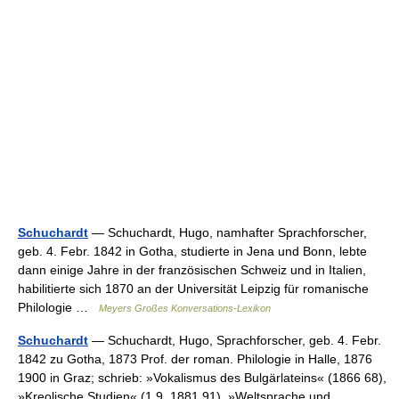
Schuchardt
— Schuchardt, Hugo, namhafter Sprachforscher,
geb. 4. Febr. 1842 in Gotha, studierte in Jena und Bonn, lebte
dann einige Jahre in der französischen Schweiz und in Italien,
habilitierte sich 1870 an der Universität Leipzig für romanische
Philologie …
Meyers Großes Konversations-Lexikon
Schuchardt
— Schuchardt, Hugo, Sprachforscher, geb. 4. Febr.
1842 zu Gotha, 1873 Prof. der roman. Philologie in Halle, 1876
1900 in Graz; schrieb: »Vokalismus des Bulgärlateins« (1866 68),
»Kreolische Studien« (1 9, 1881 91), »Weltsprache und