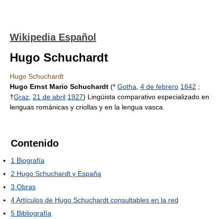
Wikipedia Español
Hugo Schuchardt
Hugo Schuchardt
Hugo Ernst Mario Schuchardt
(*
Gotha
,
4 de febrero
1842
;
†
Graz
,
21 de abril
1927
) Lingüista comparativo especializado en
lenguas románicas y criollas y en la lengua vasca.
Contenido
1
Biografía
2
Hugo Schuchardt y España
3
Obras
4
Artículos de Hugo Schuchardt consultables en la red
5
Bibliografía