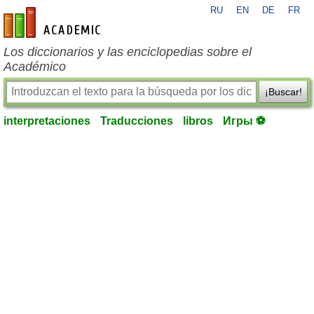
RU
EN
DE
FR
es-academic.com
Los diccionarios y las enciclopedias sobre el
Académico
¡Buscar!
interpretaciones
Traducciones
libros
Игры ⚽