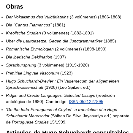
Obras
Der Vokalismus des Vulgärlateins
(3 volúmenes) (1866-1868)
Die "Cantes Flamencos"
(1881)
Kreolische Studien
(9 volúmenes) (1882-1891)
Über die Lautgesetze. Gegen die Junggrammatiker
(1885)
Romanische Etymologien
(2 volúmenes) (1898-1899)
Die iberische Deklination
(1907)
Sprachursprung
(3 volúmenes) (1919-1920)
Primitiae Lingvae Vasconum
(1923)
Hugo Schuchardt-Brevier : Ein Vademecum der allgemeinen
Sprachwissenschaft
(1928) (Leo Spitzer, ed.)
Pidgin and Creole Languages: Selected Essays
(reedición
antológica de 1980), Cambridge.
ISBN 0521227895
.
'
On the Indo-Portuguese of Ceylon': a translation of a Hugo
Schuchardt Manuscript
(Shihan De Silva Jayasuriya ed.) separata
de
Portuguese Studies
15/1999.
Artículos de Hugo Schuchardt consultables