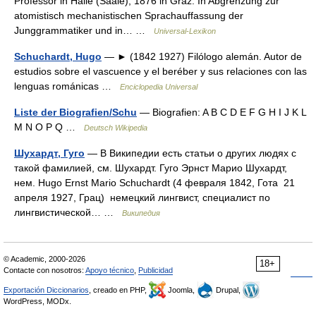
Professor in Halle (Saale), 1876 in Graz. In Abgrenzung zur
atomistisch mechanistischen Sprachauffassung der
Junggrammatiker und in… …
Universal-Lexikon
Schuchardt, Hugo
— ► (1842 1927) Filólogo alemán. Autor de
estudios sobre el vascuence y el beréber y sus relaciones con las
lenguas románicas …
Enciclopedia Universal
Liste der Biografien/Schu
— Biografien: A B C D E F G H I J K L
M N O P Q …
Deutsch Wikipedia
Шухардт, Гуго
— В Википедии есть статьи о других людях с
такой фамилией, см. Шухардт. Гуго Эрнст Марио Шухардт,
нем. Hugo Ernst Mario Schuchardt (4 февраля 1842, Гота 21
апреля 1927, Грац) немецкий лингвист, специалист по
лингвистической… …
Википедия
© Academic, 2000-2026
18+
Contacte con nosotros:
Apoyo técnico
,
Publicidad
Exportación Diccionarios
, creado en PHP,
Joomla,
Drupal,
WordPress, MODx.