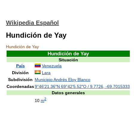
Wikipedia Español
Hundición de Yay
Hundición de Yay
Hundición de Yay
Situación
País
Venezuela
División
Lara
Subdivisión
Municipio Andrés Eloy Blanco
Coordenadas
9°46′21.36″N
69°42′5.52″O
/
9.7726
,
-69.7015333
Datos generales
2
10
m