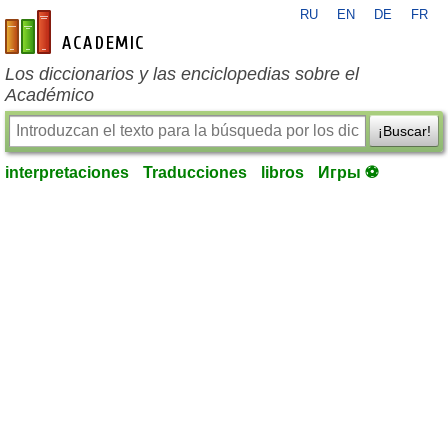
RU
EN
DE
FR
es-academic.com
Los diccionarios y las enciclopedias sobre el
Académico
¡Buscar!
interpretaciones
Traducciones
libros
Игры ⚽