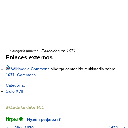
Fallecidos en 1671
Categoría principal:
Enlaces externos
Wikimedia Commons
alberga contenido multimedia sobre
1671
.
Commons
Categoría
:
Siglo XVII
Wikimedia foundation
.
2010
.
Игры ⚽
Нужен реферат?
Años 1670
1672