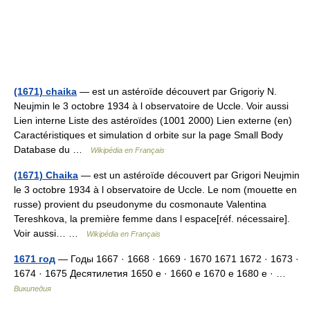
(1671) chaika
— est un astéroïde découvert par Grigoriy N.
Neujmin le 3 octobre 1934 à l observatoire de Uccle. Voir aussi
Lien interne Liste des astéroïdes (1001 2000) Lien externe (en)
Caractéristiques et simulation d orbite sur la page Small Body
Database du …
Wikipédia en Français
(1671) Chaika
— est un astéroïde découvert par Grigori Neujmin
le 3 octobre 1934 à l observatoire de Uccle. Le nom (mouette en
russe) provient du pseudonyme du cosmonaute Valentina
Tereshkova, la première femme dans l espace[réf. nécessaire].
Voir aussi… …
Wikipédia en Français
1671 год
— Годы 1667 · 1668 · 1669 · 1670 1671 1672 · 1673 ·
1674 · 1675 Десятилетия 1650 е · 1660 е 1670 е 1680 е · …
Википедия