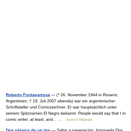
Roberto Fontanarrosa
— (* 26. November 1944 in Rosario,
Argentinien; † 19. Juli 2007 ebenda) war ein argentinischer
Schriftsteller und Comiczeichner. Er war hauptsächlich unter
seinem Spitznamen El Negro bekannt. People would say that I m
comic writer, at least, and… …
Deutsch Wikipedia
Dos pájaros de un tiro
— Saltar a navegación, búsqueda Dos