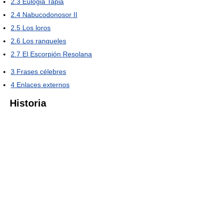
2.3
Eulogia Tapia
2.4
Nabucodonosor II
2.5
Los loros
2.6
Los ranqueles
2.7
El Escorpión Resolana
3
Frases célebres
4
Enlaces externos
Historia