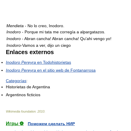
Mendieta
- No lo creo, Inodoro.
Inodoro
- Porque mi tata me corregía a alpargatazos.
Inodoro
- Abran cancha! Abran cancha! Qu'ahi vengo yo!
Inodoro
-Vamos a ver, dijo un ciego
Enlaces externos
Inodoro Pereyra
en Todohistorietas
Inodoro Pereyra
en el sitio web de Fontanarrosa
Categorías
:
Historietas de Argentina
Argentinos ficticios
Wikimedia foundation
.
2010
.
Игры ⚽
Поможем сделать НИР