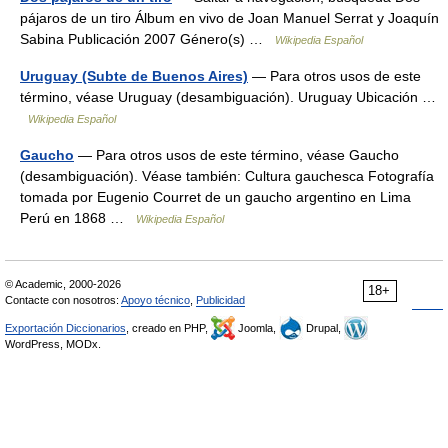
pájaros de un tiro Álbum en vivo de Joan Manuel Serrat y Joaquín
Sabina Publicación 2007 Género(s) …
Wikipedia Español
Uruguay (Subte de Buenos Aires)
— Para otros usos de este
término, véase Uruguay (desambiguación). Uruguay Ubicación …
Wikipedia Español
Gaucho
— Para otros usos de este término, véase Gaucho
(desambiguación). Véase también: Cultura gauchesca Fotografía
tomada por Eugenio Courret de un gaucho argentino en Lima
Perú en 1868 …
Wikipedia Español
© Academic, 2000-2026
18+
Contacte con nosotros:
Apoyo técnico
,
Publicidad
Exportación Diccionarios
, creado en PHP,
Joomla,
Drupal,
WordPress, MODx.