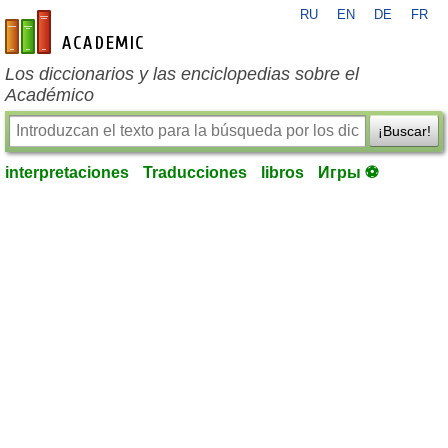
RU
EN
DE
FR
es-academic.com
Los diccionarios y las enciclopedias sobre el
Académico
¡Buscar!
interpretaciones
Traducciones
libros
Игры ⚽