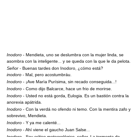
Inodoro
- Mendieta, uno se deslumbra con la mujer linda, se
asombra con la inteligente... y se queda con la que le da pelota.
Señor
- Buenas tardes don Inodoro, ¿cómo está?
inodoro
- Mal, pero acostumbráu.
Inodoro
- ¡Ave Marìa Purísima, sin recado conseguida...!
Inodoro
- Como dijo Balcarce, hace un frio de morirse.
Inodoro
- Usted no está gorda, Eulogia. Es un bastión contra la
anorexia apátrida.
Inodoro
- Con la verdá no ofendo ni temo. Con la mentira zafo y
sobrevivo, Mendieta.
Inodoro
- Y ya me calenté...
Inodoro
- Ahí viene el gaucho Juan Salse...
Inodoro
- Soy crítico meteorológico, señor. La tormenta de