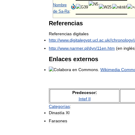
Nombre
de
Sa
-
Ra
:
Referencias
Referencias
digitales
http:
//
www
.
digitalegypt
.
ucl
.
ac
.
uk
//
chronology
/
http:
//
www
.
narmer
.
pl
/
dyn
/
11en
.
htm
(
en
inglés
Enlaces
externos
Wikimedia
Comm
Predecesor:
Intef
II
Categorías
:
Dinastía
XI
Faraones