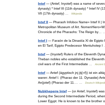
Intef
— (Antef, Inyotef) was a name of several 
dynasty) * Intef III (11th dynasty) * Intef IV (
VII (17th dynasty) …
Wikipedia
Intef II
— Pharaoh Infobox Name= Intef II | Im
Metropolitan Museum of Art. NomenHiero=W25 
Chronicle of the Pharaohs: The Reign by
Intef I
— Faraón de la Dinastía XI de Egipto 
en El Tarif, Egipto Predecesor Mentuhotep 
Intef
— (Inyotef) Rulers of the Eleventh Dyn
Theban nobles who established the Eleventh 
civil wars of the First Intermediate …
Ancient 
Intef
— Antef (ägyptisch jnj jtj(=f)) ist ein
waren: Antef I. (Pharao der 11. Dynastie) Ante
An(jotef) (Pharao der 11.… …
Deutsch Wikipedi
Nubkheperre Intef
— (or Antef, Inyotef) was
during the Second Intermediate Period, when 
Lower Egypt. He is known to be the brothe