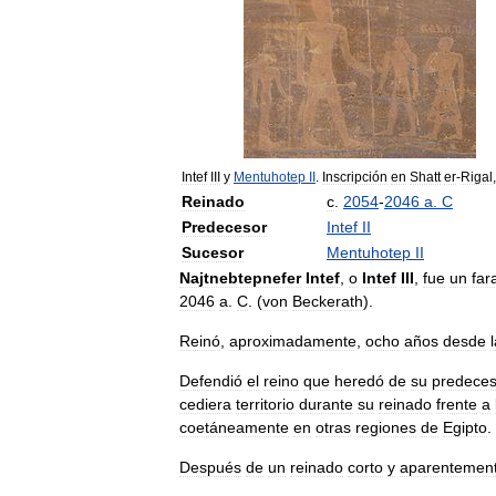
Intef
III
y
Mentuhotep
II
.
Inscripción
en
Shatt
er
-
Rigal
Reinado
c
.
2054
-
2046
a
.
C
Predecesor
Intef
II
Sucesor
Mentuhotep
II
Najtnebtepnefer
Intef
,
o
Intef
III
,
fue
un
far
2046
a
.
C
. (
von
Beckerath
).
Reinó
,
aproximadamente
,
ocho
años
desde
Defendió
el
reino
que
heredó
de
su
predeces
cediera
territorio
durante
su
reinado
frente
a
coetáneamente
en
otras
regiones
de
Egipto
.
Después
de
un
reinado
corto
y
aparentemen