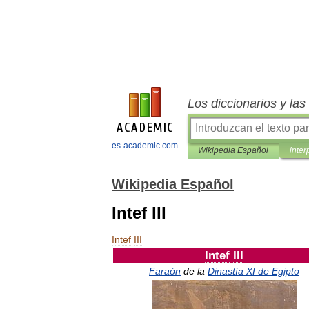
Los diccionarios y la
es-academic.com
Wikipedia Español
inter
Wikipedia Español
Intef III
Intef
III
Intef
III
Faraón
de
la
Dinastía
XI
de
Egipto