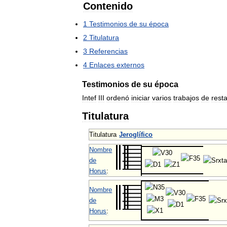
Contenido
1
Testimonios
de
su
época
2
Titulatura
3
Referencias
4
Enlaces
externos
Testimonios
de
su
época
Intef
III
ordenó
iniciar
varios
trabajos
de
rest
Titulatura
Titulatura
Jeroglífico
Nombre
de
Horus
:
Nombre
de
Horus
: