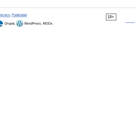
técnico
,
Publicidad
18+
Drupal,
WordPress, MODx.