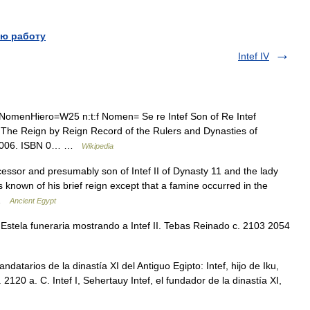
ю работу
Intef IV
 NomenHiero=W25 n:t:f Nomen= Se re Intef Son of Re Intef
: The Reign by Reign Record of the Rulers and Dynasties of
. 2006. ISBN 0… …
Wikipedia
or and presumably son of Intef II of Dynasty 11 and the lady
 known of his brief reign except that a famine occurred in the
… …
Ancient Egypt
Estela funeraria mostrando a Intef II. Tebas Reinado c. 2103 2054
atarios de la dinastía XI del Antiguo Egipto: Intef, hijo de Iku,
120 a. C. Intef I, Sehertauy Intef, el fundador de la dinastía XI,