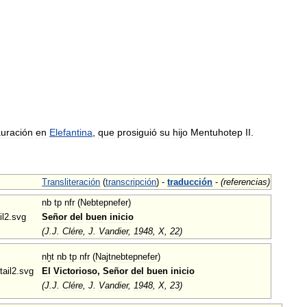
auración
en
Elefantina
,
que
prosiguió
su
hijo
Mentuhotep
II
.
Transliteración
(
transcripción
) -
traducción
-
(
referencias
)
nb
tp
nfr
(
Nebtepnefer
)
Señor
del
buen
inicio
(
J
.
J
.
Clére
,
J
.
Vandier
,
1948
,
X
,
22
)
nḫt
nb
tp
nfr
(
Najtnebtepnefer
)
El
Victorioso
,
Señor
del
buen
inicio
(
J
.
J
.
Clére
,
J
.
Vandier
,
1948
,
X
,
23
)