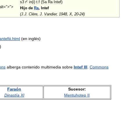
s3
rˁ
in
(
i
)
t
.
f
(
Sa
Ra
Intef
)
alt=">">
Hijo
de
Ra
,
Intef
(
J
.
J
.
Clére
,
J
.
Vandier
,
1948
,
X
,
20
-
24
)
antefiii
.
html
(
en
inglés
)
)
ons
alberga
contenido
multimedia
sobre
Intef
III
.
Commons
Faraón
Sucesor:
Dinastía
XI
Mentuhotep
II