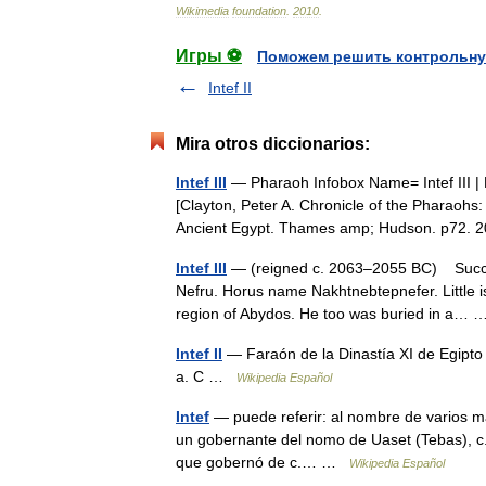
Wikimedia
foundation
.
2010
.
Игры ⚽
Поможем решить контрольну
Intef II
Mira otros diccionarios:
Intef III
— Pharaoh Infobox Name= Intef III |
[Clayton, Peter A. Chronicle of the Pharaohs
Ancient Egypt. Thames amp; Hudson. p72
Intef III
— (reigned c. 2063–2055 BC) Success
Nefru. Horus name Nakhtnebtepnefer. Little is
region of Abydos. He too was buried in a
Intef II
— Faraón de la Dinastía XI de Egipto 
a. C …
Wikipedia Español
Intef
— puede referir: al nombre de varios mand
un gobernante del nomo de Uaset (Tebas), c. 2
que gobernó de c.… …
Wikipedia Español