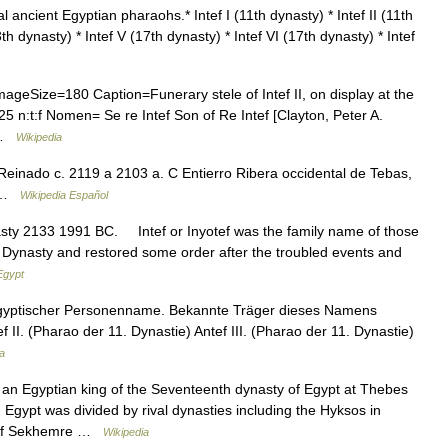
ancient Egyptian pharaohs.* Intef I (11th dynasty) * Intef II (11th
13th dynasty) * Intef V (17th dynasty) * Intef VI (17th dynasty) * Intef
ageSize=180 Caption=Funerary stele of Intef II, on display at the
n:t:f Nomen= Se re Intef Son of Re Intef [Clayton, Peter A.
… …
Wikipedia
Reinado c. 2119 a 2103 a. C Entierro Ribera occidental de Tebas,
I …
Wikipedia Español
asty 2133 1991 BC. Intef or Inyotef was the family name of those
Dynasty and restored some order after the troubled events and
Egypt
 altägyptischer Personenname. Bekannte Träger dieses Namens
f II. (Pharao der 11. Dynastie) Antef III. (Pharao der 11. Dynastie)
a
 an Egyptian king of the Seventeenth dynasty of Egypt at Thebes
Egypt was divided by rival dynasties including the Hyksos in
r of Sekhemre …
Wikipedia