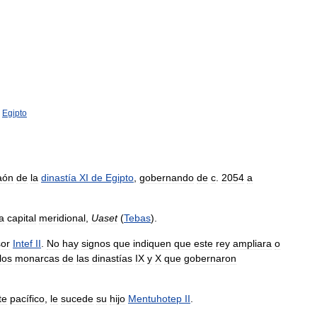
,
Egipto
aón
de
la
dinastía
XI
de
Egipto
,
gobernando
de
c
.
2054
a
la
capital
meridional
,
Uaset
(
Tebas
).
or
Intef
II
.
No
hay
signos
que
indiquen
que
este
rey
ampliara
o
los
monarcas
de
las
dinastías
IX
y
X
que
gobernaron
te
pacífico
,
le
sucede
su
hijo
Mentuhotep
II
.