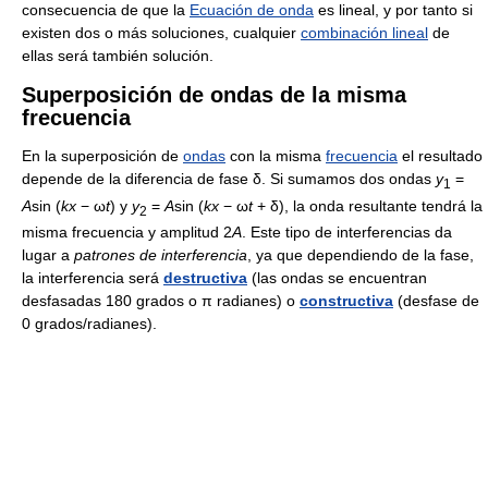
consecuencia de que la
Ecuación de onda
es lineal, y por tanto si
existen dos o más soluciones, cualquier
combinación lineal
de
ellas será también solución.
Superposición de ondas de la misma
frecuencia
En la superposición de
ondas
con la misma
frecuencia
el resultado
depende de la diferencia de fase
δ
. Si sumamos dos ondas
y
=
1
A
sin (
k
x
− ω
t
)
y
y
=
A
sin (
k
x
− ω
t
+ δ)
, la onda resultante tendrá la
2
misma frecuencia y amplitud
2
A
. Este tipo de interferencias da
lugar a
patrones de interferencia
, ya que dependiendo de la fase,
la interferencia será
destructiva
(las ondas se encuentran
desfasadas 180 grados o
π
radianes) o
constructiva
(desfase de
0 grados/radianes).