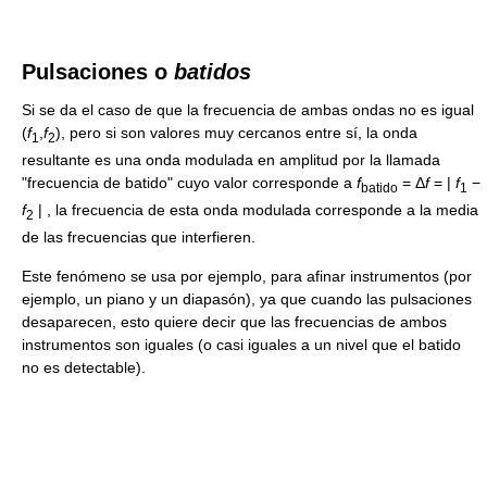
Pulsaciones o
batidos
Si se da el caso de que la frecuencia de ambas ondas no es igual
(
f
,
f
), pero si son valores muy cercanos entre sí, la onda
1
2
resultante es una onda modulada en amplitud por la llamada
"frecuencia de batido" cuyo valor corresponde a
f
= Δ
f
= |
f
−
batido
1
f
|
, la frecuencia de esta onda modulada corresponde a la media
2
de las frecuencias que interfieren.
Este fenómeno se usa por ejemplo, para afinar instrumentos (por
ejemplo, un piano y un diapasón), ya que cuando las pulsaciones
desaparecen, esto quiere decir que las frecuencias de ambos
instrumentos son iguales (o casi iguales a un nivel que el batido
no es detectable).