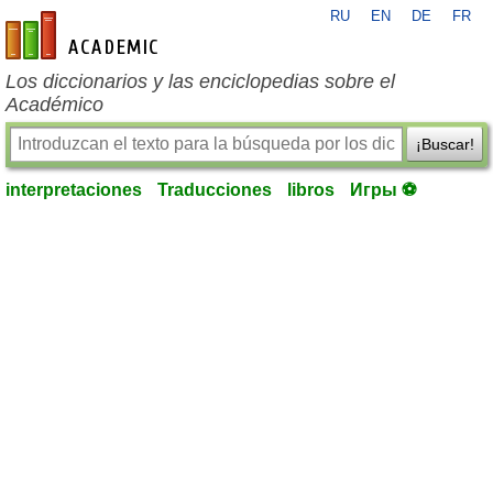
RU
EN
DE
FR
es-academic.com
Los diccionarios y las enciclopedias sobre el
Académico
¡Buscar!
interpretaciones
Traducciones
libros
Игры ⚽