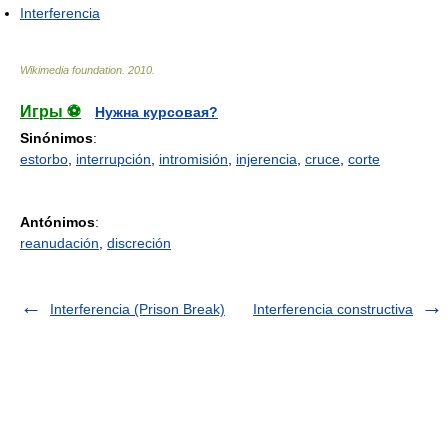
Interferencia
Wikimedia foundation
.
2010
.
Игры ⚽
Нужна курсовая?
Sinónimos
:
estorbo
,
interrupción
,
intromisión
,
injerencia
,
cruce
,
corte
Antónimos
:
reanudación
,
discreción
Interferencia (Prison Break)
Interferencia constructiva