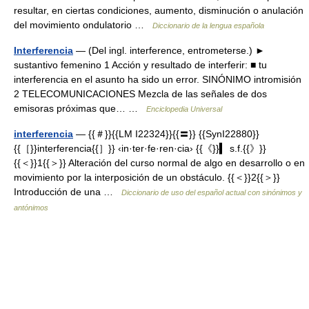
resultar, en ciertas condiciones, aumento, disminución o anulación
del movimiento ondulatorio …
Diccionario de la lengua española
Interferencia
— (Del ingl. interference, entrometerse.) ►
sustantivo femenino 1 Acción y resultado de interferir: ■ tu
interferencia en el asunto ha sido un error. SINÓNIMO intromisión
2 TELECOMUNICACIONES Mezcla de las señales de dos
emisoras próximas que… …
Enciclopedia Universal
interferencia
— {{＃}}{{LM I22324}}{{〓}} {{SynI22880}}
{{［}}interferencia{{］}} ‹in·ter·fe·ren·cia› {{《}}▍ s.f.{{》}}
{{＜}}1{{＞}} Alteración del curso normal de algo en desarrollo o en
movimiento por la interposición de un obstáculo. {{＜}}2{{＞}}
Introducción de una …
Diccionario de uso del español actual con sinónimos y
antónimos