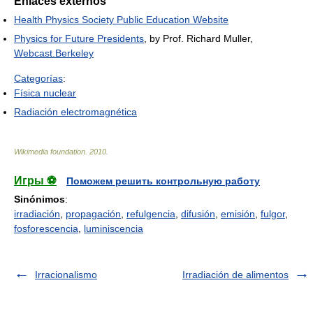
Enlaces externos
Health Physics Society Public Education Website
Physics for Future Presidents
, by Prof. Richard Muller,
Webcast.Berkeley
Categorías
:
Física nuclear
Radiación electromagnética
Wikimedia foundation
.
2010
.
Игры ⚽
Поможем решить контрольную работу
Sinónimos
:
irradiación
,
propagación
,
refulgencia
,
difusión
,
emisión
,
fulgor
,
fosforescencia
,
luminiscencia
Irracionalismo
Irradiación de alimentos