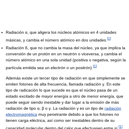
Radiación α, que aligera los núcleos atómicos en 4 unidades
[
1
]
másicas, y cambia el número atómico en dos unidades.
Radiación ß, que no cambia la masa del núcleo, ya que implica la
conversión de un protón en un neutrón o viceversa, y cambia el
número atómico en una sola unidad (positiva o negativa, según la
[
1
]
partícula emitida sea un electrón o un positrón).
Además existe un tercer tipo de radiación en que simplemente se
emiten fotones de alta frecuencia, llamada radiación γ. En este
tipo de radicación lo que sucede es que el núcleo pasa de un
estado excitado de mayor energía a otro de menor energía, que
puede seguir siendo inestable y dar lugar a la emisión de más
radiación de tipo α, β o γ. La radiación γ es un tipo de
radiación
electromagnética
muy penetrante debido a que los fotones no
tienen carga eléctrica, así como ser inestables dentro de su
[
1
]
capacidad molecular dentro del calor que efectuasen entre sí.