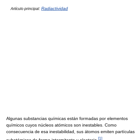
Radiactividad
Artículo principal:
Algunas substancias químicas están formadas por elementos
químicos cuyos núcleos atómicos son inestables. Como
consecuencia de esa inestabilidad, sus átomos emiten partículas
[
1
]
subatómicas de forma intermitente y aleatoria.