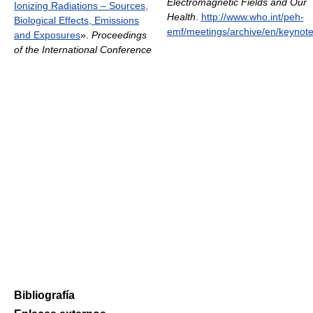
Electromagnetic Fields and Our
Ionizing Radiations – Sources,
Health
.
http://www.who.int/peh-
Biological Effects, Emissions
emf/meetings/archive/en/keynot
and Exposures
».
Proceedings
of the International Conference
Bibliografía