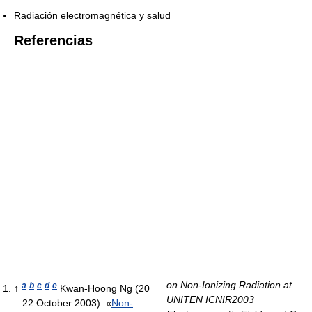
Radiación electromagnética y salud
Referencias
on Non-Ionizing Radiation at
a
b
c
d
e
↑
Kwan-Hoong Ng (20
UNITEN ICNIR2003
– 22 October 2003). «
Non-