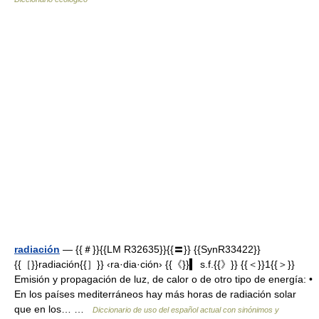
radiación
— {{＃}}{{LM R32635}}{{〓}} {{SynR33422}}
{{［}}radiación{{］}} ‹ra·dia·ción› {{《}}▍ s.f.{{》}} {{＜}}1{{＞}}
Emisión y propagación de luz, de calor o de otro tipo de energía: •
En los países mediterráneos hay más horas de radiación solar
que en los… …
Diccionario de uso del español actual con sinónimos y