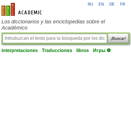
RU
EN
DE
FR
es-academic.com
Los diccionarios y las enciclopedias sobre el
Académico
¡Buscar!
interpretaciones
Traducciones
libros
Игры ⚽