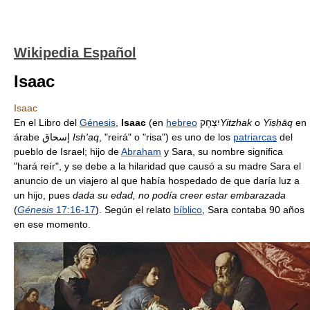
Wikipedia Español
Isaac
Isaac
En el Libro del
Génesis
,
Isaac
(en
hebreo
יִצְחָק
Yitzhak
o
Yiṣḥāq
en
árabe إسحاق
Ish'aq
, "reirá" o "risa") es uno de los
patriarcas
del
pueblo de Israel; hijo de
Abraham
y Sara, su nombre significa
"hará reír", y se debe a la hilaridad que causó a su madre Sara el
anuncio de un viajero al que había hospedado de que daría luz a
un hijo, pues
dada su edad, no podía creer estar embarazada
(
Génesis
17:16-17
). Según el relato
bíblico
, Sara contaba 90 años
en ese momento.