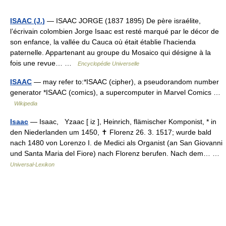
ISAAC (J.)
— ISAAC JORGE (1837 1895) De père israélite,
l’écrivain colombien Jorge Isaac est resté marqué par le décor de
son enfance, la vallée du Cauca où était établie l’hacienda
paternelle. Appartenant au groupe du Mosaico qui désigne à la
fois une revue… …
Encyclopédie Universelle
ISAAC
— may refer to:*ISAAC (cipher), a pseudorandom number
generator *ISAAC (comics), a supercomputer in Marvel Comics …
Wikipedia
Isaac
— Isaac, Yzaac [ iz ], Heinrich, flämischer Komponist, * in
den Niederlanden um 1450, ✝ Florenz 26. 3. 1517; wurde bald
nach 1480 von Lorenzo I. de Medici als Organist (an San Giovanni
und Santa Maria del Fiore) nach Florenz berufen. Nach dem… …
Universal-Lexikon