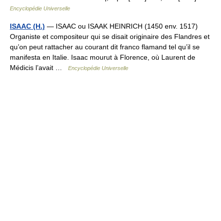
Encyclopédie Universelle
ISAAC (H.)
— ISAAC ou ISAAK HEINRICH (1450 env. 1517)
Organiste et compositeur qui se disait originaire des Flandres et
qu’on peut rattacher au courant dit franco flamand tel qu’il se
manifesta en Italie. Isaac mourut à Florence, où Laurent de
Médicis l’avait …
Encyclopédie Universelle