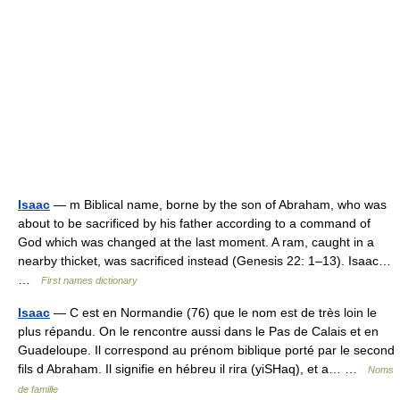
Isaac
— m Biblical name, borne by the son of Abraham, who was
about to be sacrificed by his father according to a command of
God which was changed at the last moment. A ram, caught in a
nearby thicket, was sacrificed instead (Genesis 22: 1–13). Isaac…
…
First names dictionary
Isaac
— C est en Normandie (76) que le nom est de très loin le
plus répandu. On le rencontre aussi dans le Pas de Calais et en
Guadeloupe. Il correspond au prénom biblique porté par le second
fils d Abraham. Il signifie en hébreu il rira (yiSHaq), et a… …
Noms
de famille