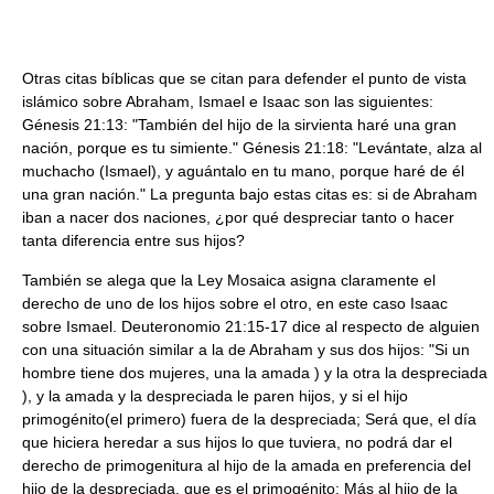
Otras citas bíblicas que se citan para defender el punto de vista
islámico sobre Abraham, Ismael e Isaac son las siguientes:
Génesis 21:13: "También del hijo de la sirvienta haré una gran
nación, porque es tu simiente." Génesis 21:18: "Levántate, alza al
muchacho (Ismael), y aguántalo en tu mano, porque haré de él
una gran nación." La pregunta bajo estas citas es: si de Abraham
iban a nacer dos naciones, ¿por qué despreciar tanto o hacer
tanta diferencia entre sus hijos?
También se alega que la Ley Mosaica asigna claramente el
derecho de uno de los hijos sobre el otro, en este caso Isaac
sobre Ismael. Deuteronomio 21:15-17 dice al respecto de alguien
con una situación similar a la de Abraham y sus dos hijos: "Si un
hombre tiene dos mujeres, una la amada ) y la otra la despreciada
), y la amada y la despreciada le paren hijos, y si el hijo
primogénito(el primero) fuera de la despreciada; Será que, el día
que hiciera heredar a sus hijos lo que tuviera, no podrá dar el
derecho de primogenitura al hijo de la amada en preferencia del
hijo de la despreciada, que es el primogénito; Más al hijo de la