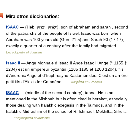
Mira otros diccionarios:
ISAAC
— (Heb. יִשְׂחָק ,יִצְחָק), son of abraham and sarah , second
of the patriarchs of the people of Israel. Isaac was born when
Abraham was 100 years old (Gen. 21:5) and Sarah 90 (17:17),
exactly a quarter of a century after the family had migrated… …
Encyclopedia of Judaism
Isaac II
— Ange Monnaie d Isaac II Ange Isaac II Ange (° 1155 †
1204) est un empereur byzantin (1185 1195 et 1203 1204), fils
d’Andronic Ange et d’Euphrosyne Kastamonides. C’est un arrière
petit fils d’Alexis Ier Comnène …
Wikipédia en Français
ISAAC
— (middle of the second century), tanna. He is not
mentioned in the Mishnah but is often cited in beraitot, especially
those dealing with halakhic exegesis in the Talmuds, and in the
halakhic Midrashim of the school of R. Ishmael: Mekhilta, Sifrei…
…
Encyclopedia of Judaism