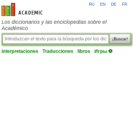
RU
EN
DE
FR
es-academic.com
Los diccionarios y las enciclopedias sobre el
Académico
¡Buscar!
interpretaciones
Traducciones
libros
Игры ⚽