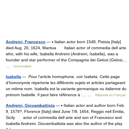
Andreini, Francesco
— ▪ Italian actor born 1548, Pistoia [Italy]
died Aug. 20, 1624, Mantua Italian actor of commedia dell arte
who, with his wife, Isabella Andreini (Andreini, Isabella), was a
founder and star performer of the Compagnia dei Gelosi (Gelosi,…
…
Universalium
Isabella
— Pour l’article homophone, voir Isabela. Cette page
d’homonymie répertorie les différents sujets et articles partageant
un même nom. Isabella est la variante germanique ou italienne du
prénom Isabelle. Il peut faire référence à :… …
Wikipédia en Français
Andreini, Giovambattista
— ▪ Italian actor and author born Feb.
9, 1579?, Florence [Italy] died June 7/8, 1654, Reggio nell Emilia,
Sicily actor of commedia dell arte and son of Francesco and
Isabella Andreini. Giovambattista was also the author of the play