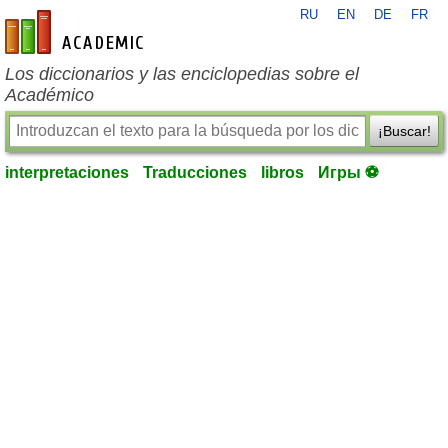
RU
EN
DE
FR
es-academic.com
Los diccionarios y las enciclopedias sobre el
Académico
¡Buscar!
interpretaciones
Traducciones
libros
Игры ⚽