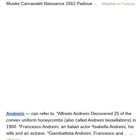
Musée Carnavalet Naissance 1562 Padoue …
Wikipédia en Français
Andreini
— can refer to: *Alfredo Andreini Discovered 25 of the
convex uniform honeycombs (also called Andreini tessellations) in
1900. *Francesco Andreini, an Italian actor *Isabella Andreini, his
wife and an actress. *Giambattista Andreini, Francesco and… …