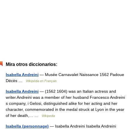
Mira otros diccionarios:
Isabella Andreini
— Musée Carnavalet Naissance 1562 Padoue
Décès …
Wikipédia en Français
Isabella Andreini
— (1562 1604) was an Italian actress and
writer.Andreini was a member of her husband Francesco Andreini
s company, i Gelosi, distinguished alike for her acting and her
character, commemorated in the medal struck at Lyon in the year
of her death,… …
Wikipedia
Isabella (personnage)
— Isabella Andreini Isabella Andreini