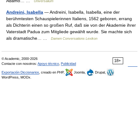
Adamo… …
Universalium
Andreini, Isabella
— Andreini, Isabella, Isabella, eine der
berühmtesten Schauspielerinnen Italiens, 1562 geboren, errang
als Dichterin einen so großen Ruf, daß sie von der Akademie ihrer
Vaterstadt Padua zum Mitgliede gewählt wurde. Sie machte sich
als dramatische… …
Damen Conversations Lexikon
© Academic, 2000-2026
18+
Contacte con nosotros:
Apoyo técnico
,
Publicidad
Exportación Diccionarios
, creado en PHP,
Joomla,
Drupal,
WordPress, MODx.