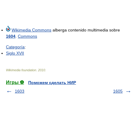
Wikimedia Commons
alberga contenido multimedia sobre
1604
.
Commons
Categoría
:
Siglo XVII
Wikimedia foundation
.
2010
.
Игры ⚽
Поможем сделать НИР
1603
1605