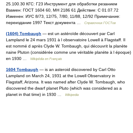
25.100.30 КГС: Г23 Инструмент для обработки резанием
Взамен: ГОСТ 1604 60, МН 2186 61 Действие: С 01.07.72
Изменен: ИУС 8/73, 12/75, 7/80, 11/88, 12/92 Примечание:
переиздание 1997 Текст документа …
Справочник ГОСТов
(1604) Tombaugh
— est un astéroïde découvert par Carl
Lampland le 24 mars 1931 à l observatoire Lowell à Flagstaff. Il
est nommé d après Clyde W. Tombaugh, qui découvrit la planète
naine Pluton (considérée comme une véritable planète à l époque)
en 1930 …
Wikipédia en Français
1604 Tombaugh
— is an asteroid discovered by Carl Otto
Lampland on March 24, 1931 at the Lowell Observatory in
Flagstaff, Arizona. It was named after Clyde W. Tombaugh, who
discovered the dwarf planet Pluto (which was considered as a
planet in that time) in 1930 …
Wikipedia