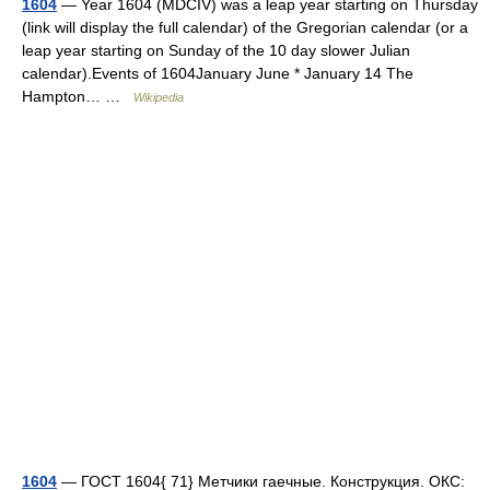
1604
— Year 1604 (MDCIV) was a leap year starting on Thursday
(link will display the full calendar) of the Gregorian calendar (or a
leap year starting on Sunday of the 10 day slower Julian
calendar).Events of 1604January June * January 14 The
Hampton… …
Wikipedia
1604
— ГОСТ 1604{ 71} Метчики гаечные. Конструкция. ОКС: