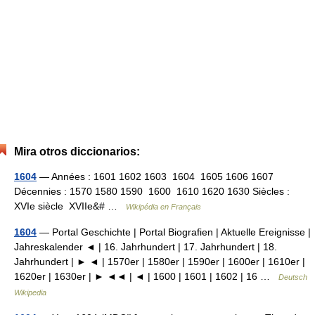
Mira otros diccionarios:
1604
— Années : 1601 1602 1603 1604 1605 1606 1607
Décennies : 1570 1580 1590 1600 1610 1620 1630 Siècles :
XVIe siècle XVIIe&# …
Wikipédia en Français
1604
— Portal Geschichte | Portal Biografien | Aktuelle Ereignisse |
Jahreskalender ◄ | 16. Jahrhundert | 17. Jahrhundert | 18.
Jahrhundert | ► ◄ | 1570er | 1580er | 1590er | 1600er | 1610er |
1620er | 1630er | ► ◄◄ | ◄ | 1600 | 1601 | 1602 | 16 …
Deutsch
Wikipedia