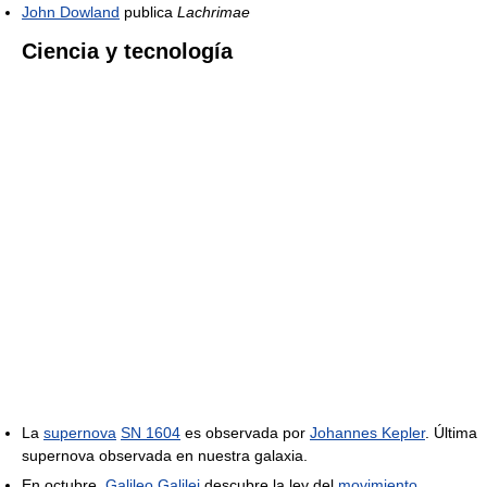
John Dowland
publica
Lachrimae
Ciencia y tecnología
La
supernova
SN 1604
es observada por
Johannes Kepler
. Última
supernova observada en nuestra galaxia.
En octubre,
Galileo Galilei
descubre la ley del
movimiento