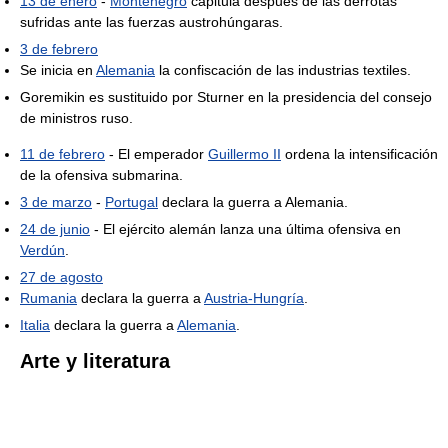
13 de enero
-
Montenegro
capitula después de las derrotas
sufridas ante las fuerzas austrohúngaras.
3 de febrero
Se inicia en
Alemania
la confiscación de las industrias textiles.
Goremikin es sustituido por Sturner en la presidencia del consejo
de ministros ruso.
11 de febrero
- El emperador
Guillermo II
ordena la intensificación
de la ofensiva submarina.
3 de marzo
-
Portugal
declara la guerra a Alemania.
24 de junio
- El ejército alemán lanza una última ofensiva en
Verdún
.
27 de agosto
Rumania
declara la guerra a
Austria-Hungría
.
Italia
declara la guerra a
Alemania
.
Arte y literatura