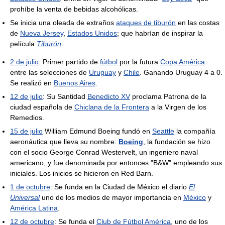
prohíbe la venta de bebidas alcohólicas.
Se inicia una oleada de extraños
ataques de tiburón
en las costas
de
Nueva Jersey
,
Estados Unidos
; que habrían de inspirar la
película
Tiburón
.
2 de julio
: Primer partido de
fútbol
por la futura
Copa América
entre las selecciones de
Uruguay
y
Chile
. Ganando Uruguay 4 a 0.
Se realizó en
Buenos Aires
.
12 de julio
: Su Santidad
Benedicto XV
proclama Patrona de la
ciudad española de
Chiclana de la Frontera
a la Virgen de los
Remedios.
15 de julio
William Edmund Boeing fundó en
Seattle
la compañía
aeronáutica que lleva su nombre:
Boeing
, la fundación se hizo
con el socio George Conrad Westervelt, un ingeniero naval
americano, y fue denominada por entonces "B&W" empleando sus
iniciales. Los inicios se hicieron en Red Barn.
1 de octubre
: Se funda en la Ciudad de México el diario
El
Universal
uno de los medios de mayor importancia en
México
y
América Latina
.
12 de octubre
: Se funda el
Club de Fútbol América
, uno de los