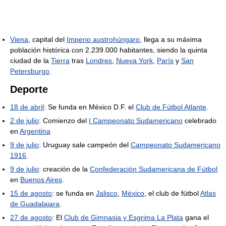
Viena
, capital del
Imperio austrohúngaro
, llega a su máxima
población histórica con 2.239.000 habitantes, siendo la quinta
ciudad de la
Tierra
tras
Londres
,
Nueva York
,
París
y
San
Petersburgo
.
Deporte
18 de abril
: Se funda en México D.F. el
Club de Fútbol Atlante
.
2 de julio
: Comienzo del
I Campeonato Sudamericano
celebrado
en
Argentina
9 de julio
: Uruguay sale campeón del
Campeonato Sudamericano
1916
.
9 de julio
: creación de la
Confederación Sudamericana de Fútbol
en
Buenos Aires
.
15 de agosto
: se funda en
Jalisco
,
México
, el club de fútbol
Atlas
de Guadalajara
.
27 de agosto
: El
Club de Gimnasia y Esgrima La Plata
gana el