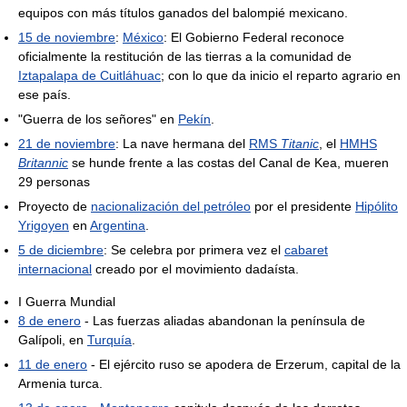
equipos con más títulos ganados del balompié mexicano.
15 de noviembre
:
México
: El Gobierno Federal reconoce
oficialmente la restitución de las tierras a la comunidad de
Iztapalapa de Cuitláhuac
; con lo que da inicio el reparto agrario en
ese país.
"Guerra de los señores" en
Pekín
.
21 de noviembre
: La nave hermana del
RMS
Titanic
, el
HMHS
Britannic
se hunde frente a las costas del Canal de Kea, mueren
29 personas
Proyecto de
nacionalización del petróleo
por el presidente
Hipólito
Yrigoyen
en
Argentina
.
5 de diciembre
: Se celebra por primera vez el
cabaret
internacional
creado por el movimiento dadaísta.
I Guerra Mundial
8 de enero
- Las fuerzas aliadas abandonan la península de
Galípoli, en
Turquía
.
11 de enero
- El ejército ruso se apodera de Erzerum, capital de la
Armenia turca.