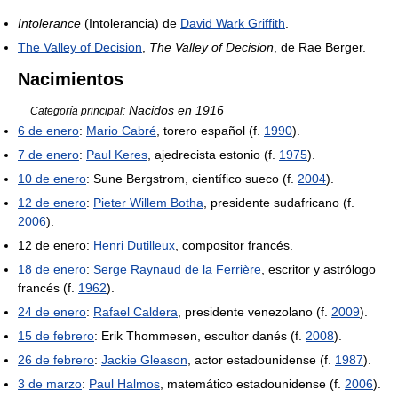
Intolerance
(Intolerancia) de
David Wark Griffith
.
The Valley of Decision
,
The Valley of Decision
, de Rae Berger.
Nacimientos
Nacidos en 1916
Categoría principal:
6 de enero
:
Mario Cabré
, torero español (f.
1990
).
7 de enero
:
Paul Keres
, ajedrecista estonio (f.
1975
).
10 de enero
: Sune Bergstrom, científico sueco (f.
2004
).
12 de enero
:
Pieter Willem Botha
, presidente sudafricano (f.
2006
).
12 de enero:
Henri Dutilleux
, compositor francés.
18 de enero
:
Serge Raynaud de la Ferrière
, escritor y astrólogo
francés (f.
1962
).
24 de enero
:
Rafael Caldera
, presidente venezolano (f.
2009
).
15 de febrero
: Erik Thommesen, escultor danés (f.
2008
).
26 de febrero
:
Jackie Gleason
, actor estadounidense (f.
1987
).
3 de marzo
:
Paul Halmos
, matemático estadounidense (f.
2006
).