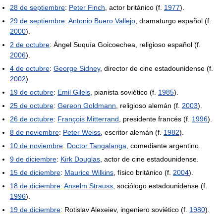
28 de septiembre
:
Peter Finch
, actor británico (f.
1977
).
29 de septiembre
:
Antonio Buero Vallejo
, dramaturgo español (f.
2000
).
2 de octubre
: Ángel Suquía Goicoechea, religioso español (f.
2006
).
4 de octubre
:
George Sidney
, director de cine estadounidense (f.
2002
) .
19 de octubre
:
Emil Gilels
, pianista soviético (f.
1985
).
25 de octubre
:
Gereon Goldmann
, religioso alemán (f.
2003
).
26 de octubre
:
François Mitterrand
, presidente francés (f.
1996
).
8 de noviembre
:
Peter Weiss
, escritor alemán (f.
1982
).
10 de noviembre
:
Doctor Tangalanga
, comediante argentino.
9 de diciembre
:
Kirk Douglas
, actor de cine estadounidense.
15 de diciembre
:
Maurice Wilkins
, físico británico (f.
2004
).
18 de diciembre
:
Anselm Strauss
, sociólogo estadounidense (f.
1996
).
19 de diciembre
: Rotislav Alexeiev, ingeniero soviético (f.
1980
).