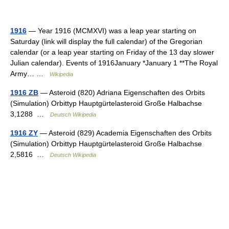
1916
— Year 1916 (MCMXVI) was a leap year starting on
Saturday (link will display the full calendar) of the Gregorian
calendar (or a leap year starting on Friday of the 13 day slower
Julian calendar). Events of 1916January *January 1 **The Royal
Army… …
Wikipedia
1916 ZB
— Asteroid (820) Adriana Eigenschaften des Orbits
(Simulation) Orbittyp Hauptgürtelasteroid Große Halbachse
3,1288 …
Deutsch Wikipedia
1916 ZY
— Asteroid (829) Academia Eigenschaften des Orbits
(Simulation) Orbittyp Hauptgürtelasteroid Große Halbachse
2,5816 …
Deutsch Wikipedia