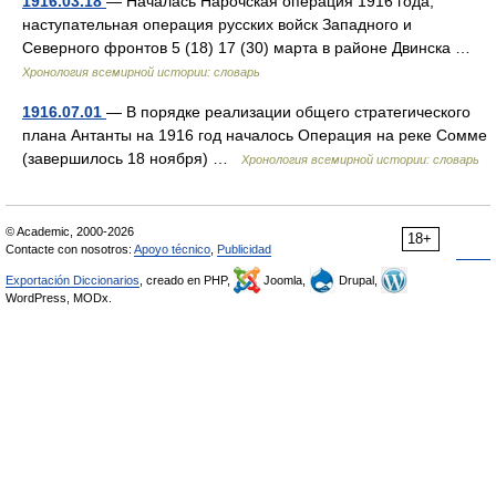
1916.03.18
— Началась Нарочская операция 1916 года,
наступательная операция русских войск Западного и
Северного фронтов 5 (18) 17 (30) марта в районе Двинска …
Хронология всемирной истории: словарь
1916.07.01
— В порядке реализации общего стратегического
плана Антанты на 1916 год началось Операция на реке Сомме
(завершилось 18 ноября) …
Хронология всемирной истории: словарь
© Academic, 2000-2026
18+
Contacte con nosotros:
Apoyo técnico
,
Publicidad
Exportación Diccionarios
, creado en PHP,
Joomla,
Drupal,
WordPress, MODx.