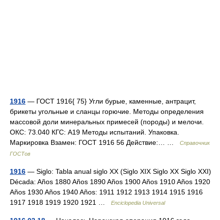
1916
— ГОСТ 1916{ 75} Угли бурые, каменные, антрацит,
брикеты угольные и сланцы горючие. Методы определения
массовой доли минеральных примесей (породы) и мелочи.
ОКС: 73.040 КГС: А19 Методы испытаний. Упаковка.
Маркировка Взамен: ГОСТ 1916 56 Действие:… …
Справочник
ГОСТов
1916
— Siglo: Tabla anual siglo XX (Siglo XIX Siglo XX Siglo XXI)
Década: Años 1880 Años 1890 Años 1900 Años 1910 Años 1920
Años 1930 Años 1940 Años: 1911 1912 1913 1914 1915 1916
1917 1918 1919 1920 1921 …
Enciclopedia Universal