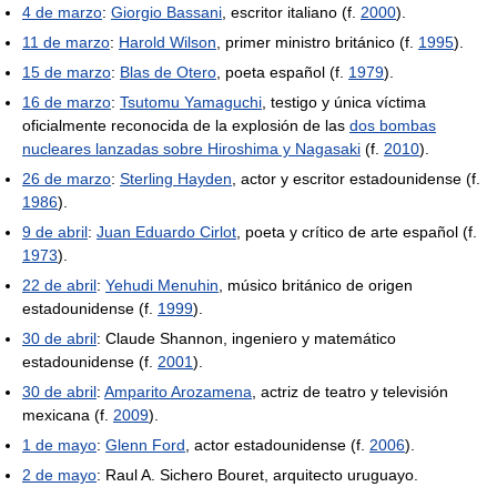
4 de marzo
:
Giorgio Bassani
, escritor italiano (f.
2000
).
11 de marzo
:
Harold Wilson
, primer ministro británico (f.
1995
).
15 de marzo
:
Blas de Otero
, poeta español (f.
1979
).
16 de marzo
:
Tsutomu Yamaguchi
, testigo y única víctima
oficialmente reconocida de la explosión de las
dos bombas
nucleares lanzadas sobre Hiroshima y Nagasaki
(f.
2010
).
26 de marzo
:
Sterling Hayden
, actor y escritor estadounidense (f.
1986
).
9 de abril
:
Juan Eduardo Cirlot
, poeta y crítico de arte español (f.
1973
).
22 de abril
:
Yehudi Menuhin
, músico británico de origen
estadounidense (f.
1999
).
30 de abril
: Claude Shannon, ingeniero y matemático
estadounidense (f.
2001
).
30 de abril
:
Amparito Arozamena
, actriz de teatro y televisión
mexicana (f.
2009
).
1 de mayo
:
Glenn Ford
, actor estadounidense (f.
2006
).
2 de mayo
: Raul A. Sichero Bouret, arquitecto uruguayo.