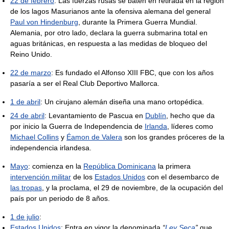
22 de febrero
: Las fuerzas rusas se baten en retirada en la región
de los lagos Masurianos ante la ofensiva alemana del general
Paul von Hindenburg
, durante la Primera Guerra Mundial.
Alemania, por otro lado, declara la guerra submarina total en
aguas británicas, en respuesta a las medidas de bloqueo del
Reino Unido.
22 de marzo
: Es fundado el Alfonso XIII FBC, que con los años
pasaría a ser el Real Club Deportivo Mallorca.
1 de abril
: Un cirujano alemán diseña una mano ortopédica.
24 de abril
: Levantamiento de Pascua en
Dublín
, hecho que da
por inicio la Guerra de Independencia de
Irlanda
, líderes como
Michael Collins
y
Éamon de Valera
son los grandes próceres de la
independencia irlandesa.
Mayo
: comienza en la
República Dominicana
la primera
intervención militar
de los
Estados Unidos
con el desembarco de
las tropas
, y la proclama, el 29 de noviembre, de la ocupación del
país por un periodo de 8 años.
1 de julio
:
Estados Unidos
: Entra en vigor la denominada
“
Ley Seca
”
que