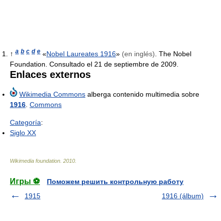
a
b
c
d
e
↑
«
Nobel Laureates 1916
»
(en inglés)
. The Nobel
Foundation. Consultado el 21 de septiembre de 2009.
Enlaces externos
Wikimedia Commons
alberga contenido multimedia sobre
1916
.
Commons
Categoría
:
Siglo XX
Wikimedia foundation
.
2010
.
Игры ⚽
Поможем решить контрольную работу
1915
1916 (álbum)