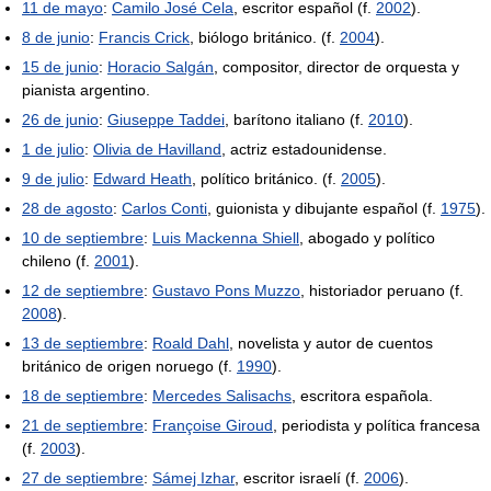
11 de mayo
:
Camilo José Cela
, escritor español (f.
2002
).
8 de junio
:
Francis Crick
, biólogo británico. (f.
2004
).
15 de junio
:
Horacio Salgán
, compositor, director de orquesta y
pianista argentino.
26 de junio
:
Giuseppe Taddei
, barítono italiano (f.
2010
).
1 de julio
:
Olivia de Havilland
, actriz estadounidense.
9 de julio
:
Edward Heath
, político británico. (f.
2005
).
28 de agosto
:
Carlos Conti
, guionista y dibujante español (f.
1975
).
10 de septiembre
:
Luis Mackenna Shiell
, abogado y político
chileno (f.
2001
).
12 de septiembre
:
Gustavo Pons Muzzo
, historiador peruano (f.
2008
).
13 de septiembre
:
Roald Dahl
, novelista y autor de cuentos
británico de origen noruego (f.
1990
).
18 de septiembre
:
Mercedes Salisachs
, escritora española.
21 de septiembre
:
Françoise Giroud
, periodista y política francesa
(f.
2003
).
27 de septiembre
:
Sámej Izhar
, escritor israelí (f.
2006
).