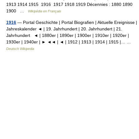
1913 1914 1915 1916 1917 1918 1919 Décennies : 1880 1890
1900 …
Wikipédia en Français
1916
— Portal Geschichte | Portal Biografien | Aktuelle Ereignisse |
Jahreskalender ◄ | 19. Jahrhundert | 20. Jahrhundert | 21.
Jahrhundert ◄ | 1880er | 1890er | 1900er | 1910er | 1920er |
1930er | 1940er | ► ◄◄ | ◄ | 1912 | 1913 | 1914 | 1915 |… …
Deutsch Wikipedia