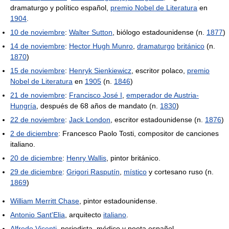
dramaturgo y político español,
premio Nobel de Literatura
en
1904
.
10 de noviembre
:
Walter Sutton
, biólogo estadounidense (n.
1877
)
14 de noviembre
:
Hector Hugh Munro
,
dramaturgo
británico
(n.
1870
)
15 de noviembre
:
Henryk Sienkiewicz
, escritor polaco,
premio
Nobel de Literatura
en
1905
(n.
1846
)
21 de noviembre
:
Francisco José I
,
emperador de Austria-
Hungría
, después de 68 años de mandato (n.
1830
)
22 de noviembre
:
Jack London
, escritor estadounidense (n.
1876
)
2 de diciembre
: Francesco Paolo Tosti, compositor de canciones
italiano.
20 de diciembre
:
Henry Wallis
, pintor británico.
29 de diciembre
:
Grigori Rasputín
,
místico
y cortesano ruso (n.
1869
)
William Merritt Chase
, pintor estadounidense.
Antonio Sant'Elia
, arquitecto
italiano
.
Alfredo Vicenti
, periodista, médico y poeta español.