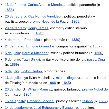
13 de febrero
:
Carlos Antonio Mendoza
, político panameño (n.
1856
)
20 de febrero
:
Klas Pontus Arnoldson
, político, periodista y
pacifista sueco,
premio Nobel de la Paz
en
1908
.
28 de febrero
:
Henry James
, escritor y crítico literario
estadounidense (n.
1843
)
4 de marzo
:
Franz Marc
, pintor alemán (n.
1880
)
24 de marzo
:
Enrique Granados
, compositor español (n.
1867
)
5 de junio
:
Horatio Kitchener
, militar y político británico (n.
1850
)
6 de junio
:
Yuan Shikai
, militar y político chino de la
dinastía Qing
(n.
1859
)
6 de julio
:
Odilon Redon
, pintor francés.
16 de julio
: Ilya Ilyich Mechnikov,
microbiólogo
ruso, premio Nobel
de Fisiología o Medicina en
1908
(n.
1845
)
23 de julio
: Sir
William Ramsay
, químico británico,
premio Nobel de
Química
en
1904
.
16 de agosto
:
Umberto Boccioni
, pintor y escultor
italiano
(n.
1882
)
14 de septiembre
:
José Echegaray y Eizaguirre
, ingeniero,