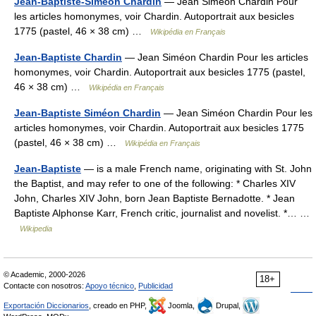
Jean-Baptiste-Siméon Chardin
— Jean Siméon Chardin Pour
les articles homonymes, voir Chardin. Autoportrait aux besicles
1775 (pastel, 46 × 38 cm) …
Wikipédia en Français
Jean-Baptiste Chardin
— Jean Siméon Chardin Pour les articles
homonymes, voir Chardin. Autoportrait aux besicles 1775 (pastel,
46 × 38 cm) …
Wikipédia en Français
Jean-Baptiste Siméon Chardin
— Jean Siméon Chardin Pour les
articles homonymes, voir Chardin. Autoportrait aux besicles 1775
(pastel, 46 × 38 cm) …
Wikipédia en Français
Jean-Baptiste
— is a male French name, originating with St. John
the Baptist, and may refer to one of the following: * Charles XIV
John, Charles XIV John, born Jean Baptiste Bernadotte. * Jean
Baptiste Alphonse Karr, French critic, journalist and novelist. *… …
Wikipedia
© Academic, 2000-2026
18+
Contacte con nosotros:
Apoyo técnico
,
Publicidad
Exportación Diccionarios
, creado en PHP,
Joomla,
Drupal,