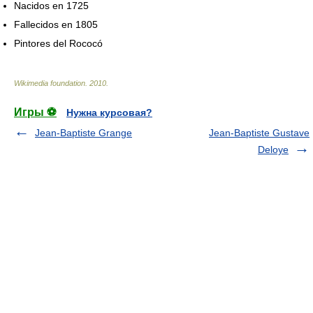
Nacidos en 1725
Fallecidos en 1805
Pintores del Rococó
Wikimedia foundation
.
2010
.
Игры ⚽
Нужна курсовая?
Jean-Baptiste Grange
Jean-Baptiste Gustave
Deloye