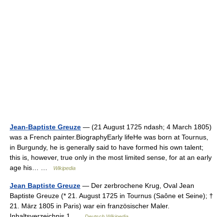
Jean-Baptiste Greuze
— (21 August 1725 ndash; 4 March 1805)
was a French painter.BiographyEarly lifeHe was born at Tournus,
in Burgundy, he is generally said to have formed his own talent;
this is, however, true only in the most limited sense, for at an early
age his… …
Wikipedia
Jean Baptiste Greuze
— Der zerbrochene Krug, Oval Jean
Baptiste Greuze (* 21. August 1725 in Tournus (Saône et Seine); †
21. März 1805 in Paris) war ein französischer Maler.
Inhaltsverzeichnis 1 …
Deutsch Wikipedia