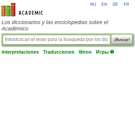
RU
EN
DE
FR
es-academic.com
Los diccionarios y las enciclopedias sobre el
Académico
¡Buscar!
interpretaciones
Traducciones
libros
Игры ⚽