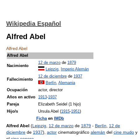
Wikipedia Español
Alfred Abel
Alfred Abel
Alfred Abel
12 de marzo
de
1879
Nacimiento
Leipzig
,
Imperio Alemán
12 de diciembre
de
1937
Fallecimiento
Berlín
,
Alemania
Ocupación
actor, director
Años en activo
1913
-
1937
Pareja
Elizabeth Seidel (1 hijo)
Hijo/s
Ursula Abel (
1915
-
1951
)
Ficha
en
IMDb
Alfred Abel
(
Leipzig
,
12 de marzo
de
1879
-
Berlín
,
12 de
diciembre
de
1937
),
actor
cinematográfico
alemán
del
cine mudo
y
el
cine sonoro
.