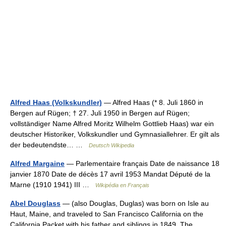
Alfred Haas (Volkskundler)
— Alfred Haas (* 8. Juli 1860 in
Bergen auf Rügen; † 27. Juli 1950 in Bergen auf Rügen;
vollständiger Name Alfred Moritz Wilhelm Gottlieb Haas) war ein
deutscher Historiker, Volkskundler und Gymnasiallehrer. Er gilt als
der bedeutendste… …
Deutsch Wikipedia
Alfred Margaine
— Parlementaire français Date de naissance 18
janvier 1870 Date de décès 17 avril 1953 Mandat Député de la
Marne (1910 1941) III …
Wikipédia en Français
Abel Douglass
— (also Douglas, Duglas) was born on Isle au
Haut, Maine, and traveled to San Francisco California on the
California Packet with his father and siblings in 1849. The