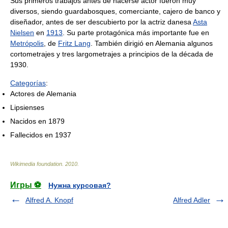
Sus primeros trabajos antes de hacerse actor fueron muy
diversos, siendo guardabosques, comerciante, cajero de banco y
diseñador, antes de ser descubierto por la actriz danesa
Asta
Nielsen
en
1913
. Su parte protagónica más importante fue en
Metrópolis
, de
Fritz Lang
. También dirigió en Alemania algunos
cortometrajes y tres largometrajes a principios de la década de
1930.
Categorías
:
Actores de Alemania
Lipsienses
Nacidos en 1879
Fallecidos en 1937
Wikimedia foundation
.
2010
.
Игры ⚽
Нужна курсовая?
Alfred A. Knopf
Alfred Adler