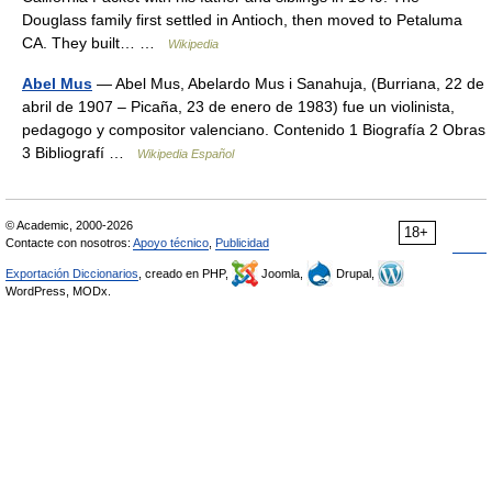
Douglass family first settled in Antioch, then moved to Petaluma
CA. They built… …
Wikipedia
Abel Mus
— Abel Mus, Abelardo Mus i Sanahuja, (Burriana, 22 de
abril de 1907 – Picaña, 23 de enero de 1983) fue un violinista,
pedagogo y compositor valenciano. Contenido 1 Biografía 2 Obras
3 Bibliografí …
Wikipedia Español
© Academic, 2000-2026
18+
Contacte con nosotros:
Apoyo técnico
,
Publicidad
Exportación Diccionarios
, creado en PHP,
Joomla,
Drupal,
WordPress, MODx.