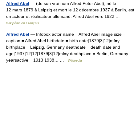
Alfred Abel
— (de son vrai nom Alfred Peter Abel), né le
12 mars 1879 à Leipzig et mort le 12 décembre 1937 à Berlin, est
un acteur et réalisateur allemand. Alfred Abel vers 1922 …
Wikipédia en Français
Alfred Abel
— Infobox actor name = Alfred Abel image size =
caption = Alfred Abel birthdate = birth date|1879|3|12|mf=y
birthplace = Leipzig, Germany deathdate = death date and
age|1937|12|12|1879|3|12|mf=y deathplace = Berlin, Germany
yearsactive = 1913 1938… …
Wikipedia