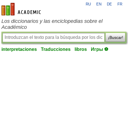
RU
EN
DE
FR
es-academic.com
Los diccionarios y las enciclopedias sobre el
Académico
¡Buscar!
interpretaciones
Traducciones
libros
Игры ⚽