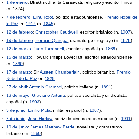
1 de enero
: Bhaktisiddhanta Sáraswati, religioso y escritor hindú
(n. 1874).
7 de febrero
:
Elihu Root
, político estadounidense,
Premio Nobel de
la Paz
en
1912
(n.
1845
).
12 de febrero
:
Christopher Caudwell
, escritor británico (n.
1907
).
19 de febrero
:
Horacio Quiroga
, dramaturgo uruguayo (n.
1878
).
12 de marzo
:
Juan Torrendell
, escritor español (n.
1869
).
15 de marzo
: Howard Philips Lovecraft, escritor estadounidense
(n.
1890
).
17 de marzo
: Sir
Austen Chamberlain
, político británico,
Premio
Nobel de la Paz
en
1925
.
27 de abril
:
Antonio Gramsci
, político italiano (n.
1891
)
13 de mayo
:
Graciano Antuña
, político socialista y sindicalista
español (n.
1903
).
3 de junio
:
Emilio Mola
, militar español (n.
1887
).
7 de junio
:
Jean Harlow
, actriz de cine estadounidense (n.
1911
).
19 de junio
:
James Matthew Barrie
, novelista y dramaturgo
británico (n.
1860
).