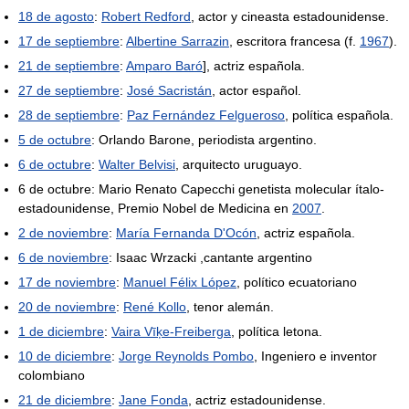
18 de agosto
:
Robert Redford
, actor y cineasta estadounidense.
17 de septiembre
:
Albertine Sarrazin
, escritora francesa (f.
1967
).
21 de septiembre
:
Amparo Baró
], actriz española.
27 de septiembre
:
José Sacristán
, actor español.
28 de septiembre
:
Paz Fernández Felgueroso
, política española.
5 de octubre
: Orlando Barone, periodista argentino.
6 de octubre
:
Walter Belvisi
, arquitecto uruguayo.
6 de octubre: Mario Renato Capecchi genetista molecular ítalo-
estadounidense, Premio Nobel de Medicina en
2007
.
2 de noviembre
:
María Fernanda D'Ocón
, actriz española.
6 de noviembre
: Isaac Wrzacki ,cantante argentino
17 de noviembre
:
Manuel Félix López
, político ecuatoriano
20 de noviembre
:
René Kollo
, tenor alemán.
1 de diciembre
:
Vaira Vīķe-Freiberga
, política letona.
10 de diciembre
:
Jorge Reynolds Pombo
, Ingeniero e inventor
colombiano
21 de diciembre
:
Jane Fonda
, actriz estadounidense.