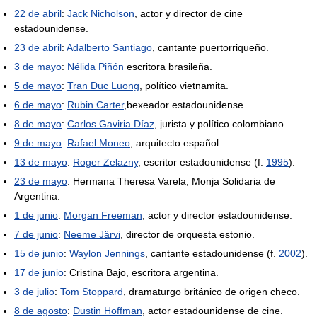
22 de abril
:
Jack Nicholson
, actor y director de cine
estadounidense.
23 de abril
:
Adalberto Santiago
, cantante puertorriqueño.
3 de mayo
:
Nélida Piñón
escritora brasileña.
5 de mayo
:
Tran Duc Luong
, político vietnamita.
6 de mayo
:
Rubin Carter
,bexeador estadounidense.
8 de mayo
:
Carlos Gaviria Díaz
, jurista y político colombiano.
9 de mayo
:
Rafael Moneo
, arquitecto español.
13 de mayo
:
Roger Zelazny
, escritor estadounidense (f.
1995
).
23 de mayo
: Hermana Theresa Varela, Monja Solidaria de
Argentina.
1 de junio
:
Morgan Freeman
, actor y director estadounidense.
7 de junio
:
Neeme Järvi
, director de orquesta estonio.
15 de junio
:
Waylon Jennings
, cantante estadounidense (f.
2002
).
17 de junio
: Cristina Bajo, escritora argentina.
3 de julio
:
Tom Stoppard
, dramaturgo británico de origen checo.
8 de agosto
:
Dustin Hoffman
, actor estadounidense de cine.