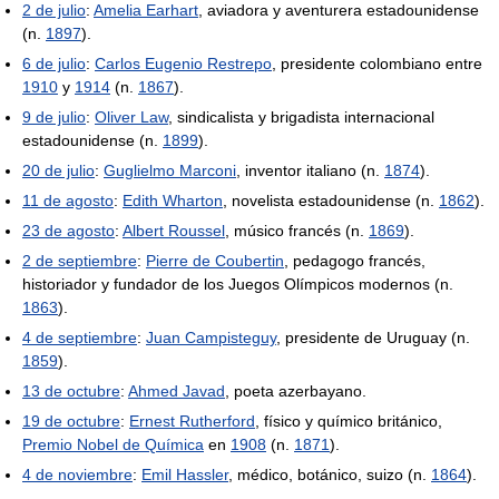
2 de julio
:
Amelia Earhart
, aviadora y aventurera estadounidense
(n.
1897
).
6 de julio
:
Carlos Eugenio Restrepo
, presidente colombiano entre
1910
y
1914
(n.
1867
).
9 de julio
:
Oliver Law
, sindicalista y brigadista internacional
estadounidense (n.
1899
).
20 de julio
:
Guglielmo Marconi
, inventor italiano (n.
1874
).
11 de agosto
:
Edith Wharton
, novelista estadounidense (n.
1862
).
23 de agosto
:
Albert Roussel
, músico francés (n.
1869
).
2 de septiembre
:
Pierre de Coubertin
, pedagogo francés,
historiador y fundador de los Juegos Olímpicos modernos (n.
1863
).
4 de septiembre
:
Juan Campisteguy
, presidente de Uruguay (n.
1859
).
13 de octubre
:
Ahmed Javad
, poeta azerbayano.
19 de octubre
:
Ernest Rutherford
, físico y químico británico,
Premio Nobel de Química
en
1908
(n.
1871
).
4 de noviembre
:
Emil Hassler
, médico, botánico, suizo (n.
1864
).