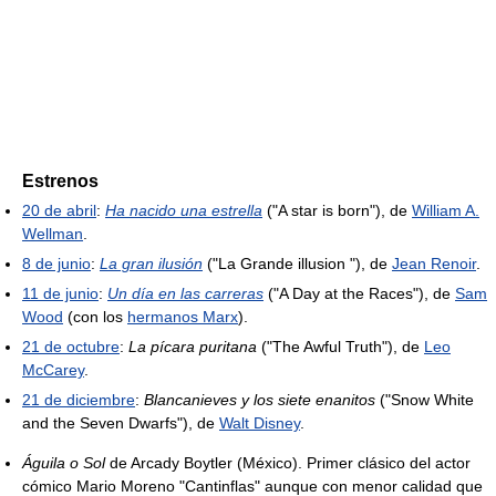
Estrenos
20 de abril
:
Ha nacido una estrella
("A star is born"), de
William A.
Wellman
.
8 de junio
:
La gran ilusión
("La Grande illusion "), de
Jean Renoir
.
11 de junio
:
Un día en las carreras
("A Day at the Races"), de
Sam
Wood
(con los
hermanos Marx
).
21 de octubre
:
La pícara puritana
("The Awful Truth"), de
Leo
McCarey
.
21 de diciembre
:
Blancanieves y los siete enanitos
("Snow White
and the Seven Dwarfs"), de
Walt Disney
.
Águila o Sol
de Arcady Boytler (México). Primer clásico del actor
cómico Mario Moreno "Cantinflas" aunque con menor calidad que