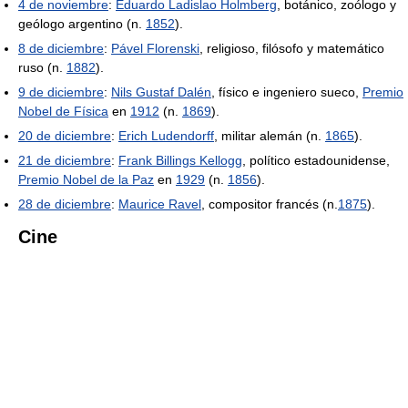
4 de noviembre
:
Eduardo Ladislao Holmberg
, botánico, zoólogo y
geólogo argentino (n.
1852
).
8 de diciembre
:
Pável Florenski
, religioso, filósofo y matemático
ruso (n.
1882
).
9 de diciembre
:
Nils Gustaf Dalén
, físico e ingeniero sueco,
Premio
Nobel de Física
en
1912
(n.
1869
).
20 de diciembre
:
Erich Ludendorff
, militar alemán (n.
1865
).
21 de diciembre
:
Frank Billings Kellogg
, político estadounidense,
Premio Nobel de la Paz
en
1929
(n.
1856
).
28 de diciembre
:
Maurice Ravel
, compositor francés (n.
1875
).
Cine