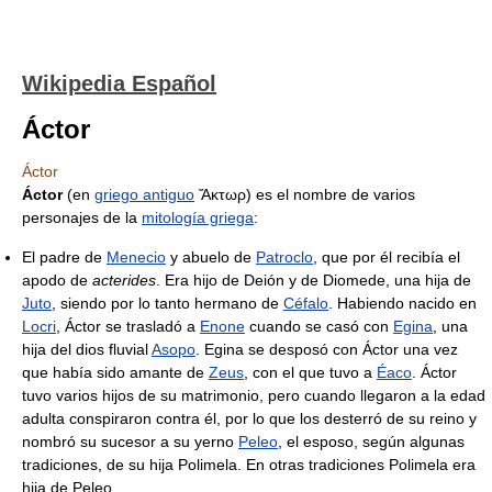
Wikipedia Español
Áctor
Áctor
Áctor
(en
griego antiguo
Ἄκτωρ) es el nombre de varios
personajes de la
mitología griega
:
El padre de
Menecio
y abuelo de
Patroclo
, que por él recibía el
apodo de
acterides
. Era hijo de Deión y de Diomede, una hija de
Juto
, siendo por lo tanto hermano de
Céfalo
. Habiendo nacido en
Locri
, Áctor se trasladó a
Enone
cuando se casó con
Egina
, una
hija del dios fluvial
Asopo
. Egina se desposó con Áctor una vez
que había sido amante de
Zeus
, con el que tuvo a
Éaco
. Áctor
tuvo varios hijos de su matrimonio, pero cuando llegaron a la edad
adulta conspiraron contra él, por lo que los desterró de su reino y
nombró su sucesor a su yerno
Peleo
, el esposo, según algunas
tradiciones, de su hija Polimela. En otras tradiciones Polimela era
hija de Peleo.