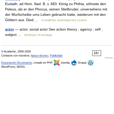
Eustath. ad Hom. Iliad. B. v. 683. König zu Phthia, söhnete den
Peleus, als er den Phocus, seinen Stiefbruder, unversehens mit
der Wurfscheibe ums Leben gebracht hatte, wiederum mit den
Göttern aus. Diod …
Gründliches mythologisches Lexikon
actor
— actor, social actor See action theory ; agency ; self ;
subject …
Dictionary of sociology
© Academic, 2000-2026
18+
Contacte con nosotros:
Apoyo técnico
,
Publicidad
Exportación Diccionarios
, creado en PHP,
Joomla,
Drupal,
WordPress, MODx.