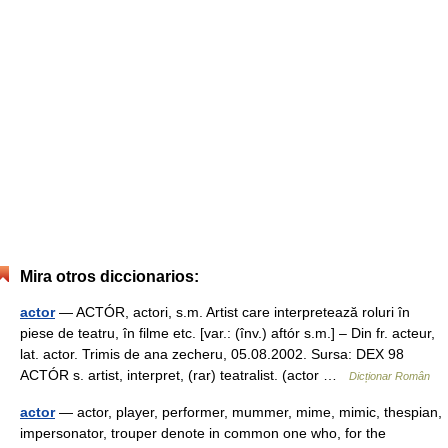
Mira otros diccionarios:
actor
— ACTÓR, actori, s.m. Artist care interpretează roluri în
piese de teatru, în filme etc. [var.: (înv.) aftór s.m.] – Din fr. acteur,
lat. actor. Trimis de ana zecheru, 05.08.2002. Sursa: DEX 98
ACTÓR s. artist, interpret, (rar) teatralist. (actor …
Dicționar Român
actor
— actor, player, performer, mummer, mime, mimic, thespian,
impersonator, trouper denote in common one who, for the