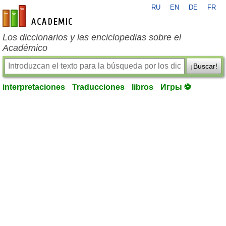
RU
EN
DE
FR
es-academic.com
Los diccionarios y las enciclopedias sobre el
Académico
¡Buscar!
interpretaciones
Traducciones
libros
Игры ⚽