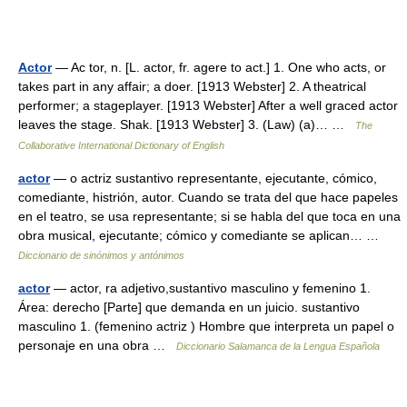
Actor
— Ac tor, n. [L. actor, fr. agere to act.] 1. One who acts, or
takes part in any affair; a doer. [1913 Webster] 2. A theatrical
performer; a stageplayer. [1913 Webster] After a well graced actor
leaves the stage. Shak. [1913 Webster] 3. (Law) (a)… …
The
Collaborative International Dictionary of English
actor
— o actriz sustantivo representante, ejecutante, cómico,
comediante, histrión, autor. Cuando se trata del que hace papeles
en el teatro, se usa representante; si se habla del que toca en una
obra musical, ejecutante; cómico y comediante se aplican… …
Diccionario de sinónimos y antónimos
actor
— actor, ra adjetivo,sustantivo masculino y femenino 1.
Área: derecho [Parte] que demanda en un juicio. sustantivo
masculino 1. (femenino actriz ) Hombre que interpreta un papel o
personaje en una obra …
Diccionario Salamanca de la Lengua Española