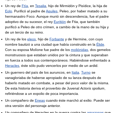
Un rey de
Ftía
, en
Tesalia
, hijo de Mirmidón y Pisídice, la hija de
Eolo
. Purificó al padre de
Aquiles
, Peleo, por haber matado a su
hermanastro Foco. Aunque murió sin descendencia, fue el padre
adoptivo de su sucesor, el rey
Euritión
de Ftia, que también
purificó a Peleo de otro crimen, a cambio de la mano de su hija y
de un tercio de su reino.
Un rey de los
eleos
, hijo de
Forbante
y de Hermine, con cuyo
nombre bautizó a una ciudad que había construido en la
Élide
.
Con su esposa Molíone fue padre de los
moliónidas
, dos gemelos
monstruosos que estaban unidos por la cintura y que superaban
en fuerza a todos sus contemporáneos. Habiéndose enfrentado a
Heracles
, éste sólo pudo vencerlos por medio de un ardid.
Un guerrero del país de los auruncos, en
Italia
.
Turno
se
vanagloriaba de haberse apropiado de su lanza después de
haberlo matado en combate, a pesar del poco valor de la misma.
De esta historia deriva el proverbio de Juvenal
Actoris spolium
,
refiriéndose a un expolio de poca importancia.
Un compañero de
Eneas
cuando éste marchó al exilio. Puede ser
otra versión del personaje anterior.
Un compañero de Heracles en la guerra contra las
amazonas
que