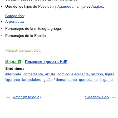
Uno de los hijos de
Poseidón
y
Agameda
, la hija de
Augías
.
Categorías
:
Argonautas
Personajes de la mitología griega
Personajes de la Eneida
Wikimedia foundation
.
2010
.
Игры ⚽
Поможем сделать НИР
Sinónimos
:
intérprete
,
comediante
,
artista
,
cómico
,
ejecutante
,
histrión
,
figura
,
figurante
,
farandulero
,
galán
/
demandante
,
querellante
,
litigante
Actor (mitología)
Sideshow Bob