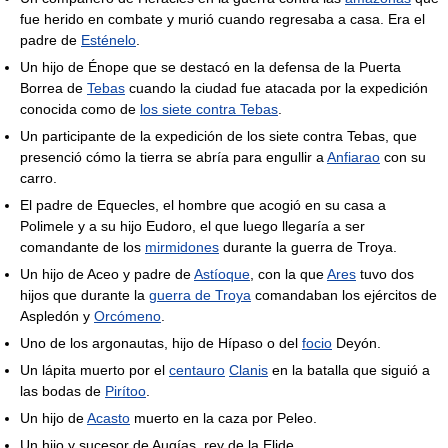
fue herido en combate y murió cuando regresaba a casa. Era el
padre de
Esténelo
.
Un hijo de Énope que se destacó en la defensa de la Puerta
Borrea de
Tebas
cuando la ciudad fue atacada por la expedición
conocida como de
los siete contra Tebas
.
Un participante de la expedición de los siete contra Tebas, que
presenció cómo la tierra se abría para engullir a
Anfiarao
con su
carro.
El padre de Equecles, el hombre que acogió en su casa a
Polimele y a su hijo Eudoro, el que luego llegaría a ser
comandante de los
mirmidones
durante la guerra de Troya.
Un hijo de Aceo y padre de
Astíoque
, con la que
Ares
tuvo dos
hijos que durante la
guerra de Troya
comandaban los ejércitos de
Aspledón y
Orcómeno
.
Uno de los argonautas, hijo de Hípaso o del
focio
Deyón.
Un lápita muerto por el
centauro
Clanis
en la batalla que siguió a
las bodas de
Pirítoo
.
Un hijo de
Acasto
muerto en la caza por Peleo.
Un hijo y sucesor de Augías, rey de la Elide.