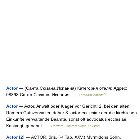
Actor
— (Санта Сюзана,Испания) Категория отеля: Адрес:
08398 Санта Сюзана, Испания …
Каталог отелей
Actor
— Actor, Anwalt oder Kläger vor Gericht; 2. bei den alten
Römern Gutsverwalter, daher 3. actor ecclesiae der die kirchlichen
Einkünfte verwaltende Beamte, sonst oft advocatus ecclesiae,
Kastvogt, genannt …
Herders Conversations-Lexikon
Actor [2]
— ACTOR, ŏris, (⇒ Tab. XXV.) Myrmidons Sohn,