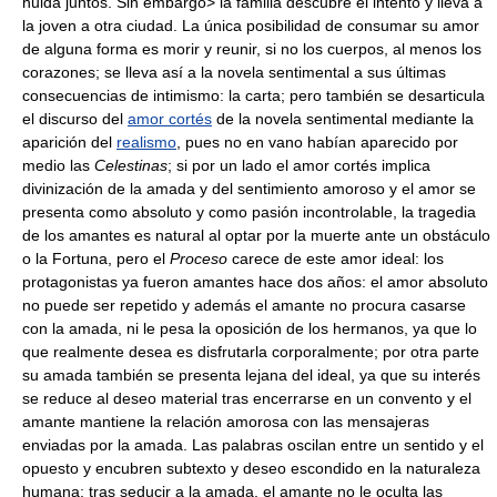
huida juntos. Sin embargo> la familia descubre el intento y lleva a
la joven a otra ciudad. La única posibilidad de consumar su amor
de alguna forma es morir y reunir, si no los cuerpos, al menos los
corazones; se lleva así a la novela sentimental a sus últimas
consecuencias de intimismo: la carta; pero también se desarticula
el discurso del
amor cortés
de la novela sentimental mediante la
aparición del
realismo
, pues no en vano habían aparecido por
medio las
Celestinas
; si por un lado el amor cortés implica
divinización de la amada y del sentimiento amoroso y el amor se
presenta como absoluto y como pasión incontrolable, la tragedia
de los amantes es natural al optar por la muerte ante un obstáculo
o la Fortuna, pero el
Proceso
carece de este amor ideal: los
protagonistas ya fueron amantes hace dos años: el amor absoluto
no puede ser repetido y además el amante no procura casarse
con la amada, ni le pesa la oposición de los hermanos, ya que lo
que realmente desea es disfrutarla corporalmente; por otra parte
su amada también se presenta lejana del ideal, ya que su interés
se reduce al deseo material tras encerrarse en un convento y el
amante mantiene la relación amorosa con las mensajeras
enviadas por la amada. Las palabras oscilan entre un sentido y el
opuesto y encubren subtexto y deseo escondido en la naturaleza
humana; tras seducir a la amada, el amante no le oculta las