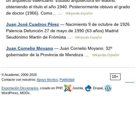
un arquitecto valenciano. Estudió arquitectura en Madrid,
obteniendo el título el año 1940. Posteriormente obtuvo el grado
de doctor (1966). Como… …
Wikipedia Español
Juan José Cuadros Pérez
— Nacimiento 9 de octubre de 1926
Palencia Defunción 27 de mayo de 1990 (63 años) Madrid
Seudónimo Martín de Frómista …
Wikipedia Español
Juan Cornelio Moyano
— Juan Cornelio Moyano. 32º
gobernador de la Provincia de Mendoza …
Wikipedia Español
© Academic, 2000-2026
18+
Contacte con nosotros:
Apoyo técnico
,
Publicidad
Exportación Diccionarios
, creado en PHP,
Joomla,
Drupal,
WordPress, MODx.