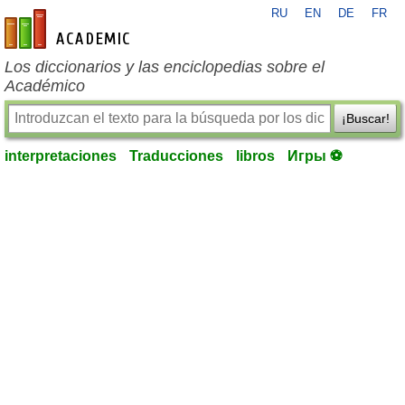
RU
EN
DE
FR
es-academic.com
Los diccionarios y las enciclopedias sobre el
Académico
¡Buscar!
interpretaciones
Traducciones
libros
Игры ⚽