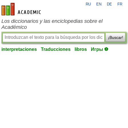
RU
EN
DE
FR
es-academic.com
Los diccionarios y las enciclopedias sobre el
Académico
¡Buscar!
interpretaciones
Traducciones
libros
Игры ⚽