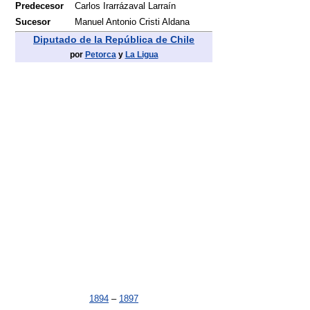
Predecesor
Carlos Irarrázaval Larraín
Sucesor
Manuel Antonio Cristi Aldana
Diputado de la República de Chile
por
Petorca
y
La Ligua
1894
–
1897