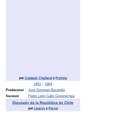
por
Copiapó
,
Chañaral
y
Freirina
1861
–
1864
Predecesor
José Domingo Bezanilla
Sucesor
Pedro León Gallo Goyenechea
Diputado de la República de Chile
por
Linares
y
Parral