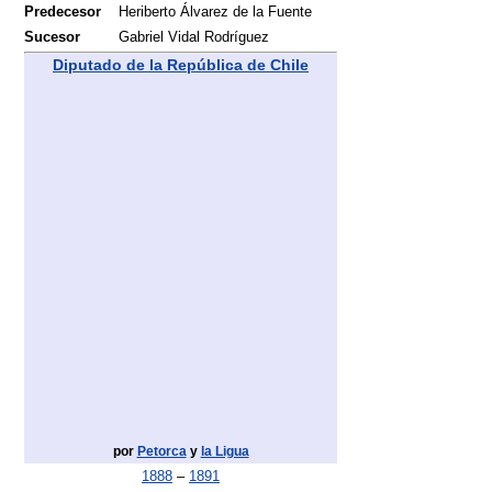
Predecesor
Heriberto Álvarez de la Fuente
Sucesor
Gabriel Vidal Rodríguez
Diputado de la República de Chile
por
Petorca
y
la Ligua
1888
–
1891