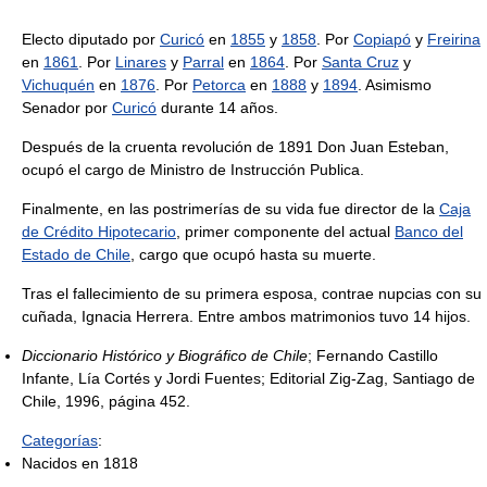
Electo diputado por
Curicó
en
1855
y
1858
. Por
Copiapó
y
Freirina
en
1861
. Por
Linares
y
Parral
en
1864
. Por
Santa Cruz
y
Vichuquén
en
1876
. Por
Petorca
en
1888
y
1894
. Asimismo
Senador por
Curicó
durante 14 años.
Después de la cruenta revolución de 1891 Don Juan Esteban,
ocupó el cargo de Ministro de Instrucción Publica.
Finalmente, en las postrimerías de su vida fue director de la
Caja
de Crédito Hipotecario
, primer componente del actual
Banco del
Estado de Chile
, cargo que ocupó hasta su muerte.
Tras el fallecimiento de su primera esposa, contrae nupcias con su
cuñada, Ignacia Herrera. Entre ambos matrimonios tuvo 14 hijos.
Diccionario Histórico y Biográfico de Chile
; Fernando Castillo
Infante, Lía Cortés y Jordi Fuentes; Editorial Zig-Zag, Santiago de
Chile, 1996, página 452.
Categorías
:
Nacidos en 1818