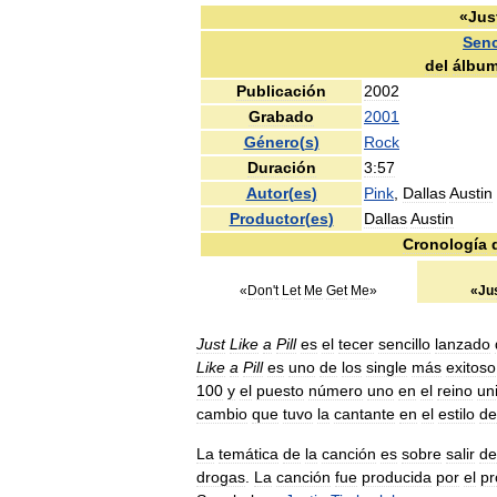
«
Jus
Senc
del
álbu
Publicación
2002
Grabado
2001
Género
(
s
)
Rock
Duración
3:57
Autor
(
es
)
Pink
,
Dallas
Austin
Productor
(
es
)
Dallas
Austin
Cronología
«
Don
'
t
Let
Me
Get
Me
»
«
Ju
Just
Like
a
Pill
es
el
tecer
sencillo
lanzado
Like
a
Pill
es
uno
de
los
single
más
exitoso
100
y
el
puesto
número
uno
en
el
reino
un
cambio
que
tuvo
la
cantante
en
el
estilo
de
La
temática
de
la
canción
es
sobre
salir
de
drogas
.
La
canción
fue
producida
por
el
pr