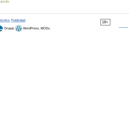
kipedia
técnico
,
Publicidad
18+
Drupal,
WordPress, MODx.