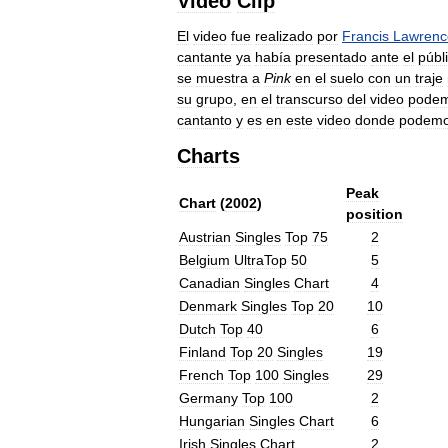
Video
Clip
El
video
fue
realizado
por
Francis
Lawrenc
cantante
ya
había
presentado
ante
el
públ
se
muestra
a
Pink
en
el
suelo
con
un
traje
su
grupo
,
en
el
transcurso
del
video
pode
cantanto
y
es
en
este
video
donde
podem
Charts
Peak
Chart
(
2002
)
position
Austrian
Singles
Top
75
2
Belgium
UltraTop
50
5
Canadian
Singles
Chart
4
Denmark
Singles
Top
20
10
Dutch
Top
40
6
Finland
Top
20
Singles
19
French
Top
100
Singles
29
Germany
Top
100
2
Hungarian
Singles
Chart
6
Irish
Singles
Chart
2