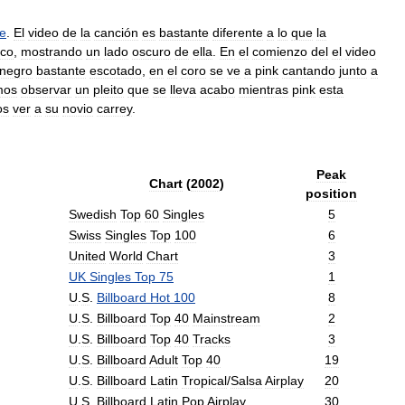
e
.
El
video
de
la
canción
es
bastante
diferente
a
lo
que
la
ico
,
mostrando
un
lado
oscuro
de
ella
.
En
el
comienzo
del
el
video
negro
bastante
escotado
,
en
el
coro
se
ve
a
pink
cantando
junto
a
mos
observar
un
pleito
que
se
lleva
acabo
mientras
pink
esta
os
ver
a
su
novio
carrey
.
Peak
Chart
(
2002
)
position
Swedish
Top
60
Singles
5
Swiss
Singles
Top
100
6
United
World
Chart
3
UK
Singles
Top
75
1
U
.
S
.
Billboard
Hot
100
8
U
.
S
.
Billboard
Top
40
Mainstream
2
U
.
S
.
Billboard
Top
40
Tracks
3
U
.
S
.
Billboard
Adult
Top
40
19
U
.
S
.
Billboard
Latin
Tropical
/
Salsa
Airplay
20
U
.
S
.
Billboard
Latin
Pop
Airplay
30