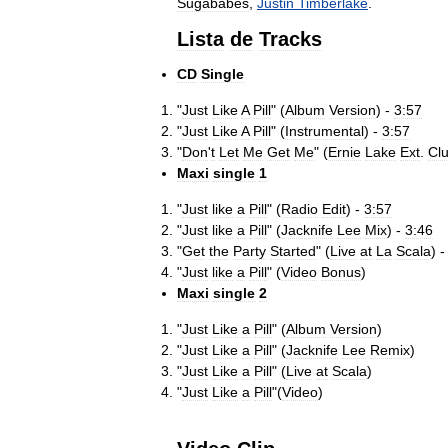
Sugababes
,
Justin
Timberlake
.
Lista
de
Tracks
CD
Single
"
Just
Like
A
Pill
" (
Album
Version
) -
3:57
"
Just
Like
A
Pill
" (
Instrumental
) -
3:57
"
Don
'
t
Let
Me
Get
Me
" (
Ernie
Lake
Ext
.
Cl
Maxi
single
1
"
Just
like
a
Pill
" (
Radio
Edit
) -
3:57
"
Just
like
a
Pill
" (
Jacknife
Lee
Mix
) -
3:46
"
Get
the
Party
Started
" (
Live
at
La
Scala
) 
"
Just
like
a
Pill
" (
Video
Bonus
)
Maxi
single
2
"
Just
Like
a
Pill
" (
Album
Version
)
"
Just
Like
a
Pill
" (
Jacknife
Lee
Remix
)
"
Just
Like
a
Pill
" (
Live
at
Scala
)
"
Just
Like
a
Pill
"(
Video
)