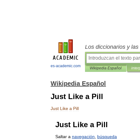
Los diccionarios y la
es-academic.com
Wikipedia Español
inter
Wikipedia Español
Just Like a Pill
Just
Like
a
Pill
Just
Like
a
Pill
Saltar
a
navegación
,
búsqueda