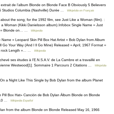
extrait de l’album Blonde on Blonde Face B Obviously 5 Believers
66 Studios Columbia (Nashville) Durée …
Wikipédia en Français
 about the song; for the 1992 film, see Just Like a Woman (film). :
ke a Woman (Kikki Danielsson album).Infobox Single Name = Just
um = Blonde on… …
Wikipedia
 Name = Leopard Skin Pill Box Hat Artist = Bob Dylan from Album
ll Go Your Way (And I ll Go Mine) Released = April, 1967 Format =
es rock Length =… …
Wikipedia
chevé ses études à l’E.N.S.A.V. de La Cambre et a travaillé en
 Vivienne Westwood[1]. Sommaire 1 Parcours 2 Citations …
Wikipédia
n a Night Like This Single by Bob Dylan from the album Planet
 Pill Box Hat» Canción de Bob Dylan Álbum Blonde on Blonde
n 10 …
Wikipedia Español
an from the album Blonde on Blonde Released May 16, 1966