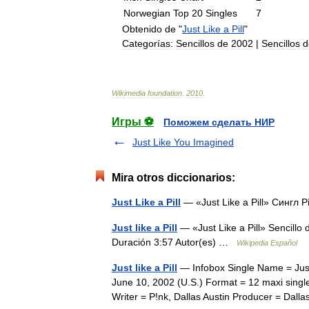
Norwegian
Top
20
Singles
7
Obtenido
de
"
Just
Like
a
Pill
"
Categorías:
Sencillos
de
2002
|
Sencillos
d
Wikimedia
foundation
.
2010
.
Игры ⚽
Поможем сделать НИР
Just Like You Imagined
Mira otros diccionarios:
Just Like a Pill
— «Just Like a Pill» Сингл
Just like a Pill
— «Just Like a Pill» Sencill
Duración 3:57 Autor(es) …
Wikipedia Español
Just like a Pill
— Infobox Single Name = Just 
June 10, 2002 (U.S.) Format = 12 maxi singl
Writer = P!nk, Dallas Austin Producer = Da