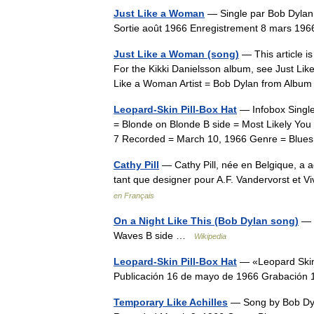
Just Like a Woman
— Single par Bob Dylan 
Sortie août 1966 Enregistrement 8 mars 19
Just Like a Woman (song)
— This article is
For the Kikki Danielsson album, see Just Li
Like a Woman Artist = Bob Dylan from Alb
Leopard-Skin Pill-Box Hat
— Infobox Single
= Blonde on Blonde B side = Most Likely You 
7 Recorded = March 10, 1966 Genre = Blu
Cathy Pill
— Cathy Pill, née en Belgique, a a
tant que designer pour A.F. Vandervorst et
en Français
On a Night Like This (Bob Dylan song)
— O
Waves B side …
Wikipedia
Leopard-Skin Pill-Box Hat
— «Leopard Skin
Publicación 16 de mayo de 1966 Grabació
Temporary Like Achilles
— Song by Bob Dyl