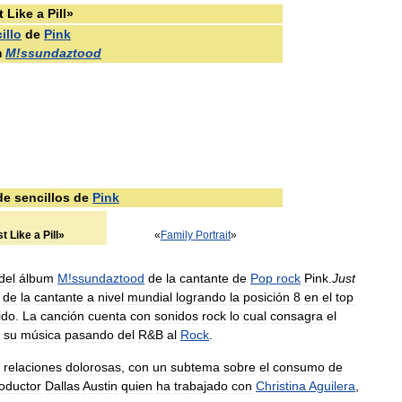
t
Like
a
Pill
»
illo
de
Pink
m
M
!
ssundaztood
de
sencillos
de
Pink
st
Like
a
Pill
»
«
Family
Portrait
»
del
álbum
M
!
ssundaztood
de
la
cantante
de
Pop
rock
Pink
.
Just
de
la
cantante
a
nivel
mundial
logrando
la
posición
8
en
el
top
ido
.
La
canción
cuenta
con
sonidos
rock
lo
cual
consagra
el
su
música
pasando
del
R
&
B
al
Rock
.
relaciones
dolorosas
,
con
un
subtema
sobre
el
consumo
de
oductor
Dallas
Austin
quien
ha
trabajado
con
Christina
Aguilera
,