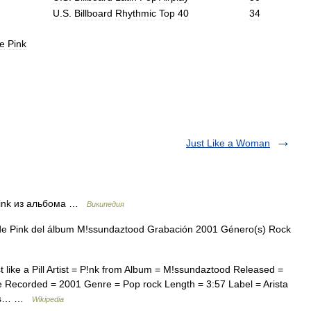
U
.
S
.
Billboard
Rhythmic
Top
40
34
e
Pink
Just Like a Woman
 Pink из альбома …
Википедия
o de Pink del álbum M!ssundaztood Grabación 2001 Género(s) Rock
like a Pill Artist = P!nk from Album = M!ssundaztood Released =
e Recorded = 2001 Genre = Pop rock Length = 3:57 Label = Arista
llas… …
Wikipedia