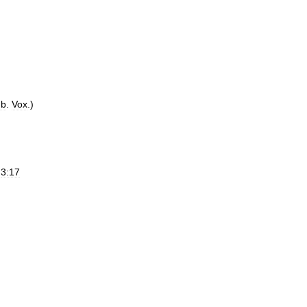
ub
.
Vox
.)
-
3:17