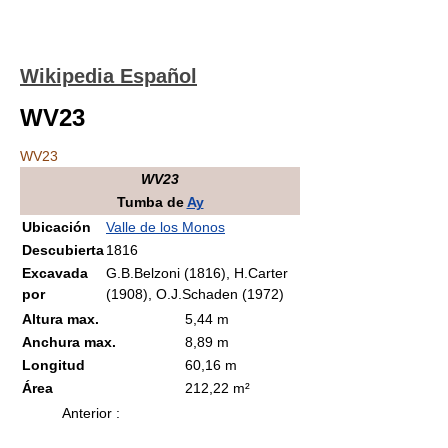
Wikipedia Español
WV23
WV23
WV23
Tumba de
Ay
Ubicación
Valle de los Monos
Descubierta
1816
Excavada
G.B.Belzoni (1816), H.Carter
por
(1908), O.J.Schaden (1972)
Altura max.
5,44 m
Anchura max.
8,89 m
Longitud
60,16 m
Área
212,22 m²
Anterior :