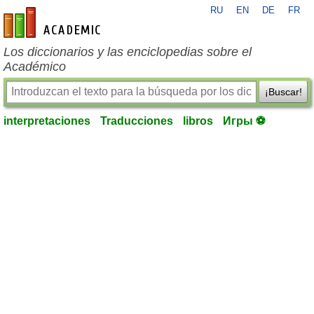
RU
EN
DE
FR
es-academic.com
Los diccionarios y las enciclopedias sobre el
Académico
¡Buscar!
interpretaciones
Traducciones
libros
Игры ⚽