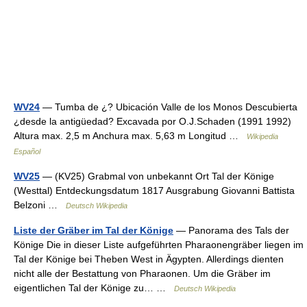
WV24
— Tumba de ¿? Ubicación Valle de los Monos Descubierta
¿desde la antigüedad? Excavada por O.J.Schaden (1991 1992)
Altura max. 2,5 m Anchura max. 5,63 m Longitud …
Wikipedia
Español
WV25
— (KV25) Grabmal von unbekannt Ort Tal der Könige
(Westtal) Entdeckungsdatum 1817 Ausgrabung Giovanni Battista
Belzoni …
Deutsch Wikipedia
Liste der Gräber im Tal der Könige
— Panorama des Tals der
Könige Die in dieser Liste aufgeführten Pharaonengräber liegen im
Tal der Könige bei Theben West in Ägypten. Allerdings dienten
nicht alle der Bestattung von Pharaonen. Um die Gräber im
eigentlichen Tal der Könige zu… …
Deutsch Wikipedia