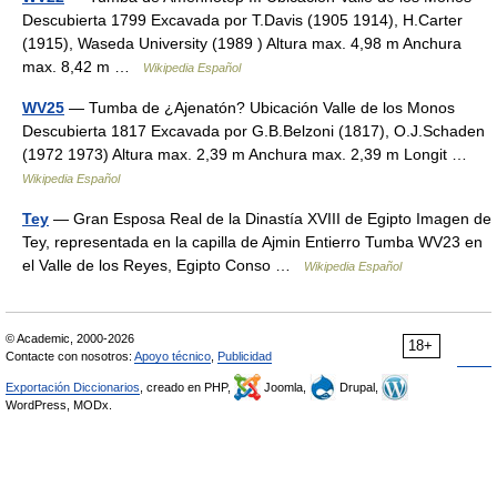
Descubierta 1799 Excavada por T.Davis (1905 1914), H.Carter
(1915), Waseda University (1989 ) Altura max. 4,98 m Anchura
max. 8,42 m …
Wikipedia Español
WV25
— Tumba de ¿Ajenatón? Ubicación Valle de los Monos
Descubierta 1817 Excavada por G.B.Belzoni (1817), O.J.Schaden
(1972 1973) Altura max. 2,39 m Anchura max. 2,39 m Longit …
Wikipedia Español
Tey
— Gran Esposa Real de la Dinastía XVIII de Egipto Imagen de
Tey, representada en la capilla de Ajmin Entierro Tumba WV23 en
el Valle de los Reyes, Egipto Conso …
Wikipedia Español
© Academic, 2000-2026
18+
Contacte con nosotros:
Apoyo técnico
,
Publicidad
Exportación Diccionarios
, creado en PHP,
Joomla,
Drupal,
WordPress, MODx.