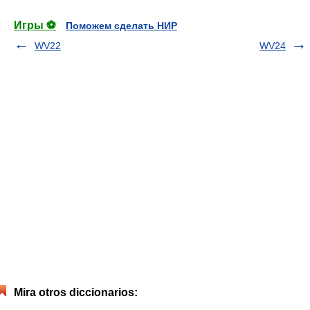
Игры ⚽
Поможем сделать НИР
WV22
WV24
Mira otros diccionarios: