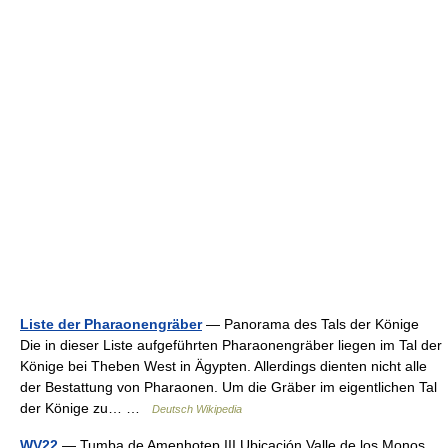
Liste der Pharaonengräber
— Panorama des Tals der Könige
Die in dieser Liste aufgeführten Pharaonengräber liegen im Tal der
Könige bei Theben West in Ägypten. Allerdings dienten nicht alle
der Bestattung von Pharaonen. Um die Gräber im eigentlichen Tal
der Könige zu… …
Deutsch Wikipedia
WV22
— Tumba de Amenhotep III Ubicación Valle de los Monos