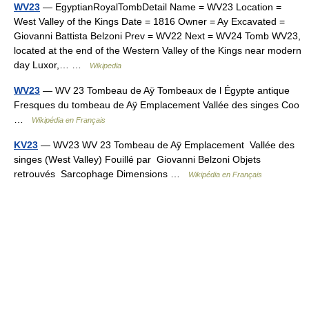
WV23
— EgyptianRoyalTombDetail Name = WV23 Location =
West Valley of the Kings Date = 1816 Owner = Ay Excavated =
Giovanni Battista Belzoni Prev = WV22 Next = WV24 Tomb WV23,
located at the end of the Western Valley of the Kings near modern
day Luxor,… …
Wikipedia
WV23
— WV 23 Tombeau de Aÿ Tombeaux de l Égypte antique
Fresques du tombeau de Aÿ Emplacement Vallée des singes Coo
…
Wikipédia en Français
KV23
— WV23 WV 23 Tombeau de Aÿ Emplacement Vallée des
singes (West Valley) Fouillé par Giovanni Belzoni Objets
retrouvés Sarcophage Dimensions …
Wikipédia en Français